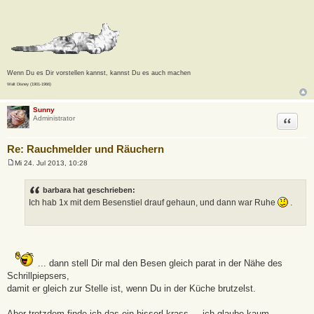
Wenn Du es Dir vorstellen kannst, kannst Du es auch machen
Walt Disney (1901-1966)
Sunny
Zitat
Administrator
Re: Rauchmelder und Räuchern
Mi 24. Jul 2013, 10:28
B
e
i
barbara hat geschrieben:
t
Ich hab 1x mit dem Besenstiel drauf gehaun, und dann war Ruhe
.
r
a
g
... dann stell Dir mal den Besen gleich parat in der Nähe des
Schrillpiepsers,
damit er gleich zur Stelle ist, wenn Du in der Küche brutzelst.
Aber trotzdem finde ich das ein bisserl krass ... ich glaube kaum,