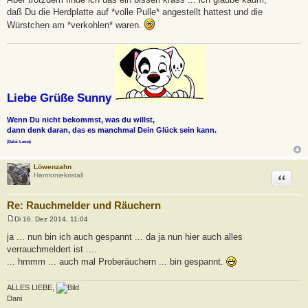
daß Du die Herdplatte auf *volle Pulle* angestellt hattest und die
Würstchen am *verkohlen* waren.
Liebe Grüße Sunny
Wenn Du nicht bekommst, was du willst,
dann denk daran, das es manchmal Dein Glück sein kann.
(Dalai Lama)
Löwenzahn
Zitat
Harmoniekristall
Re: Rauchmelder und Räuchern
Di 16. Dez 2014, 11:04
B
e
ja ... nun bin ich auch gespannt ... da ja nun hier auch alles
i
verrauchmeldert ist ....
t
r
... hmmm ... auch mal Proberäuchern ... bin gespannt.
a
g
ALLES LIEBE,
Dani