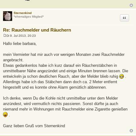
Sternenkind
Zitat
*ehemaliges Mitglied*
Re: Rauchmelder und Räuchern
Di 9. Jul 2013, 20:23
B
e
Hallo liebe barbara,
i
t
r
mein Vermieter hat mir auch vor wenigen Monaten zwei Rauchmelder
a
angebracht.
g
Etwas gedankenlos habe ich kurz darauf ein Räucherstäbchen in
unmittelbarer Nähe angezündet und einige Minuten brennen lassen. Die
entwickeln ja schon deutlichen Rauch, aber der Melder blieb ruhig
.
Allerdings habe ich das Stäbchen dann doch ca. 2 Meter entfernt
hingestellt und es konnte ohne Alarm gemütlich abbrennen.
Ich denke, wenn Du die Kohle nicht unmittelbar unter dem Melder
anzündest, wird vermutlich nichts passieren. Sonst dürfte ja auch
niemand mehr in Wohnungen mit Rauchmelder eine Zigarette genießen
.
Ganz lieben Gruß vom Sternenkind