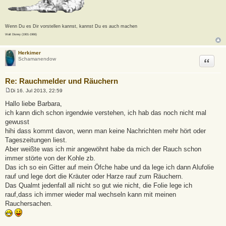
Wenn Du es Dir vorstellen kannst, kannst Du es auch machen
Walt Disney (1901-1966)
Herkimer
Zitat
Schamanendow
Re: Rauchmelder und Räuchern
Di 16. Jul 2013, 22:59
B
e
Hallo liebe Barbara,
i
ich kann dich schon irgendwie verstehen, ich hab das noch nicht mal
t
r
gewusst
a
hihi dass kommt davon, wenn man keine Nachrichten mehr hört oder
g
Tageszeitungen liest.
Aber weißte was ich mir angewöhnt habe da mich der Rauch schon
immer störte von der Kohle zb.
Das ich so ein Gitter auf mein Öfche habe und da lege ich dann Alufolie
rauf und lege dort die Kräuter oder Harze rauf zum Räuchern.
Das Qualmt jedenfall all nicht so gut wie nicht, die Folie lege ich
rauf,dass ich immer wieder mal wechseln kann mit meinen
Rauchersachen.