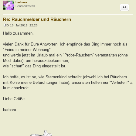
barbara
Zitat
Fensterkristall
Re: Rauchmelder und Räuchern
Di 16. Jul 2013, 22:26
B
e
Hallo zusammen,
i
t
r
vielen Dank für Eure Antworten. Ich empfinde das Ding immer noch als
a
"Feind in meiner Wohnung"
g
und werde jetzt im Urlaub mal ein "Probe-Räuchern" veranstalten (ohne
Medi dabei), um herauszubekommen,
wie "scharf" das Ding eingestellt ist.
Ich hoffe, es ist so, wie Sternenkind schreibt (obwohl ich bei Räuchern
mit Kohle meine Befürchtungen habe), ansonsten helfen nur "Verhüterli" a
la michaelerde...
Liebe Grüße
barbara