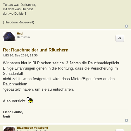
Tu das was Du kannst,
mit dem was Du hast,
dort wo Du bist !
(Theodore Roosevelt)
Hedi
Zitat
Bernstein
Re: Rauchmelder und Räuchern
Di 16. Dez 2014, 12:50
B
e
Wir haben hier in RLP schon seit ca. 3 Jahren die Rauchmeldepflicht.
i
Einige Erfahrungen gehen in die Richtung, dass die Versicherung im
t
r
Schadenfall
a
nicht zahlt, wenn festgestellt wird, dass Mieter/Eigentümer an den
g
Rauchmeldern
"gebastelt" haben, um sie zu entschärfen.
Also Vorsicht
Liebe Grüße,
Hedi
Blackmoon-Vagabond