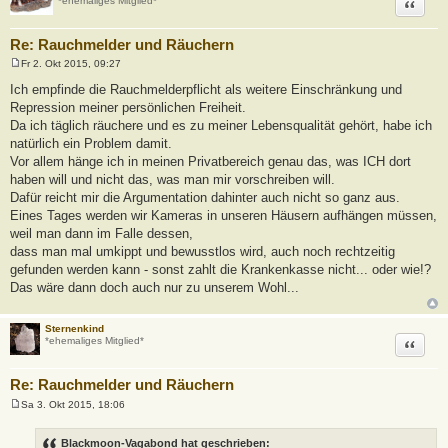
Zitat
*ehemaliges Mitglied*
Re: Rauchmelder und Räuchern
Fr 2. Okt 2015, 09:27
B
e
Ich empfinde die Rauchmelderpflicht als weitere Einschränkung und
i
Repression meiner persönlichen Freiheit.
t
r
Da ich täglich räuchere und es zu meiner Lebensqualität gehört, habe ich
a
natürlich ein Problem damit.
g
Vor allem hänge ich in meinen Privatbereich genau das, was ICH dort
haben will und nicht das, was man mir vorschreiben will.
Dafür reicht mir die Argumentation dahinter auch nicht so ganz aus.
Eines Tages werden wir Kameras in unseren Häusern aufhängen müssen,
weil man dann im Falle dessen,
dass man mal umkippt und bewusstlos wird, auch noch rechtzeitig
gefunden werden kann - sonst zahlt die Krankenkasse nicht... oder wie!?
Das wäre dann doch auch nur zu unserem Wohl...
Sternenkind
Zitat
*ehemaliges Mitglied*
Re: Rauchmelder und Räuchern
Sa 3. Okt 2015, 18:06
B
e
i
Blackmoon-Vagabond hat geschrieben: