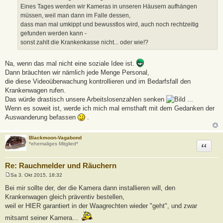
t
Eines Tages werden wir Kameras in unseren Häusern aufhängen
r
a
müssen, weil man dann im Falle dessen,
g
dass man mal umkippt und bewusstlos wird, auch noch rechtzeitig
gefunden werden kann -
sonst zahlt die Krankenkasse nicht... oder wie!?
Na, wenn das mal nicht eine soziale Idee ist.
Dann bräuchten wir nämlich jede Menge Personal,
die diese Videoüberwachung kontrollieren und im Bedarfsfall den
Krankenwagen rufen.
Das würde drastisch unsere Arbeitslosenzahlen senken
...
Wenn es soweit ist, werde ich mich mal ernsthaft mit dem Gedanken der
Auswanderung befassen
.
Blackmoon-Vagabond
Zitat
*ehemaliges Mitglied*
Re: Rauchmelder und Räuchern
Sa 3. Okt 2015, 18:32
B
e
Bei mir sollte der, der die Kamera dann installieren will, den
i
Krankenwagen gleich präventiv bestellen,
t
r
weil er HIER garantiert in der Waagrechten wieder "geht", und zwar
a
g
mitsamt seiner Kamera...