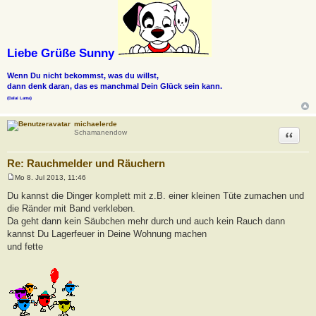
Liebe Grüße Sunny
Wenn Du nicht bekommst, was du willst,
dann denk daran, das es manchmal Dein Glück sein kann.
(Dalai Lama)
michaelerde
Zitat
Schamanendow
Re: Rauchmelder und Räuchern
Mo 8. Jul 2013, 11:46
B
e
Du kannst die Dinger komplett mit z.B. einer kleinen Tüte zumachen und
i
die Ränder mit Band verkleben.
t
r
Da geht dann kein Säubchen mehr durch und auch kein Rauch dann
a
kannst Du Lagerfeuer in Deine Wohnung machen
g
und fette