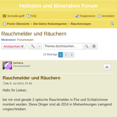
Heilstein und Mineralien Forum
Schnellzugriff
FAQ
Registrieren
Anmelden
Foren-Übersicht
Der kleine Kräutergarten
Räucherungen
uc
Rauchmelder und Räuchern
he
Moderator:
Forumsteam
Antworten
16 Beiträge
1
2
barbara
Zitat
Fensterkristall
Rauchmelder und Räuchern
Mo 8. Jul 2013, 07:50
B
e
Hallo Ihr Lieben,
i
t
r
bei mir sind gerade 2 optische Rauchmelder in Flur und Schlafzimmer
a
montiert worden. Diese Dinger sind ab 2014 in Mietwohnungen zwingend
g
vorgeschrieben.