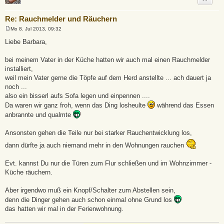
Re: Rauchmelder und Räuchern
Mo 8. Jul 2013, 09:32
B
e
Liebe Barbara,
i
t
r
bei meinem Vater in der Küche hatten wir auch mal einen Rauchmelder
a
installiert,
g
weil mein Vater gerne die Töpfe auf dem Herd anstellte ... ach dauert ja
noch ...
also ein bisserl aufs Sofa legen und einpennen ....
Da waren wir ganz froh, wenn das Ding losheulte
während das Essen
anbrannte und qualmte
Ansonsten gehen die Teile nur bei starker Rauchentwicklung los,
dann dürfte ja auch niemand mehr in den Wohnungen rauchen
Evt. kannst Du nur die Türen zum Flur schließen und im Wohnzimmer -
Küche räuchern.
Aber irgendwo muß ein Knopf/Schalter zum Abstellen sein,
denn die Dinger gehen auch schon einmal ohne Grund los
das hatten wir mal in der Ferienwohnung.