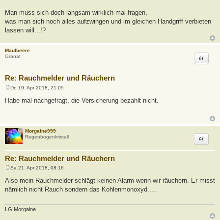
Man muss sich doch langsam wirklich mal fragen,
was man sich noch alles aufzwingen und im gleichen Handgriff verbieten
lassen will...!?
Maulbeere
Zitat
Granat
Re: Rauchmelder und Räuchern
Do 19. Apr 2018, 21:05
B
e
Habe mal nachgefragt, die Versicherung bezahlt nicht.
i
t
r
a
g
Morgaine999
Zitat
Regenbogenkristall
Re: Rauchmelder und Räuchern
Sa 21. Apr 2018, 08:16
B
e
Also mein Rauchmelder schlägt keinen Alarm wenn wir räuchern. Er misst
i
nämlich nicht Rauch sondern das Kohlenmonoxyd.....
t
r
a
g
LG Morgaine