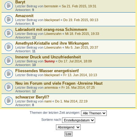
Baryt
Letzter Beitrag von
bernstein
«
Sa 21. Feb 2015, 19:31
Antworten:
9
Amazonit
Letzter Beitrag von
blackpearl
«
Do 19. Feb 2015, 00:13
Antworten:
8
Labradorit mit orang-rosa Schimmern
Letzter Beitrag von
Löwenzahn
«
Mi 18. Feb 2015, 19:33
Antworten:
12
Amethyst-Kristalle und ihre Wirkungen
Letzter Beitrag von
Löwenzahn
«
Mo 5. Jan 2015, 20:37
Antworten:
11
Innerer Druck und Unzufriedenheit
Letzter Beitrag von
Sunny
«
Do 17. Jul 2014, 18:09
Antworten:
10
Fliessendes Wasser energetisiert!
Letzter Beitrag von
blackpearl
«
Fr 13. Jun 2014, 10:13
Neu im Forum und viele Fragen -Unreine Haut
Letzter Beitrag von
artemisia
«
Fr 16. Mai 2014, 07:25
Antworten:
12
schwarzer Beryll?
Letzter Beitrag von
nami
«
Do 1. Mai 2014, 22:19
Antworten:
8
Themen der letzten Zeit anzeigen:
Sortiere nach