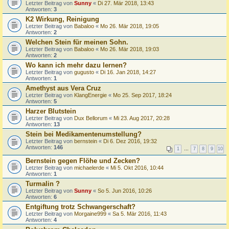
Letzter Beitrag von
Sunny
«
Di 27. Mär 2018, 13:43
Antworten:
3
K2 Wirkung, Reinigung
Letzter Beitrag von
Babaloo
«
Mo 26. Mär 2018, 19:05
Antworten:
2
Welchen Stein für meinen Sohn.
Letzter Beitrag von
Babaloo
«
Mo 26. Mär 2018, 19:03
Antworten:
2
Wo kann ich mehr dazu lernen?
Letzter Beitrag von
gugusto
«
Di 16. Jan 2018, 14:27
Antworten:
1
Amethyst aus Vera Cruz
Letzter Beitrag von
KlangEnergie
«
Mo 25. Sep 2017, 18:24
Antworten:
5
Harzer Blutstein
Letzter Beitrag von
Dux Bellorum
«
Mi 23. Aug 2017, 20:28
Antworten:
13
Stein bei Medikamentenumstellung?
Letzter Beitrag von
bernstein
«
Di 6. Dez 2016, 19:32
Antworten:
146
1
…
7
8
9
10
Bernstein gegen Flöhe und Zecken?
Letzter Beitrag von
michaelerde
«
Mi 5. Okt 2016, 10:44
Antworten:
1
Turmalin ?
Letzter Beitrag von
Sunny
«
So 5. Jun 2016, 10:26
Antworten:
6
Entgiftung trotz Schwangerschaft?
Letzter Beitrag von
Morgaine999
«
Sa 5. Mär 2016, 11:43
Antworten:
4