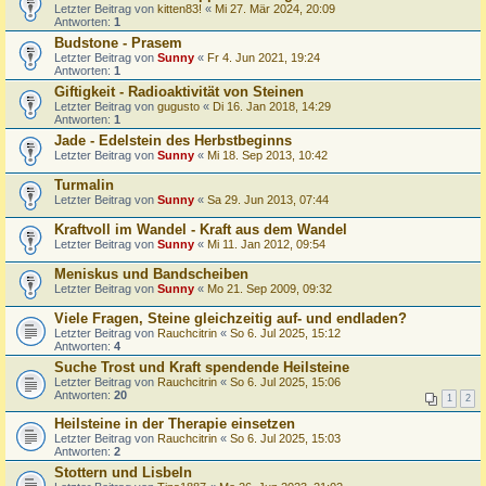
Letzter Beitrag von
kitten83!
«
Mi 27. Mär 2024, 20:09
Antworten:
1
Budstone - Prasem
Letzter Beitrag von
Sunny
«
Fr 4. Jun 2021, 19:24
Antworten:
1
Giftigkeit - Radioaktivität von Steinen
Letzter Beitrag von
gugusto
«
Di 16. Jan 2018, 14:29
Antworten:
1
Jade - Edelstein des Herbstbeginns
Letzter Beitrag von
Sunny
«
Mi 18. Sep 2013, 10:42
Turmalin
Letzter Beitrag von
Sunny
«
Sa 29. Jun 2013, 07:44
Kraftvoll im Wandel - Kraft aus dem Wandel
Letzter Beitrag von
Sunny
«
Mi 11. Jan 2012, 09:54
Meniskus und Bandscheiben
Letzter Beitrag von
Sunny
«
Mo 21. Sep 2009, 09:32
Viele Fragen, Steine gleichzeitig auf- und endladen?
Letzter Beitrag von
Rauchcitrin
«
So 6. Jul 2025, 15:12
Antworten:
4
Suche Trost und Kraft spendende Heilsteine
Letzter Beitrag von
Rauchcitrin
«
So 6. Jul 2025, 15:06
Antworten:
20
1
2
Heilsteine in der Therapie einsetzen
Letzter Beitrag von
Rauchcitrin
«
So 6. Jul 2025, 15:03
Antworten:
2
Stottern und Lisbeln