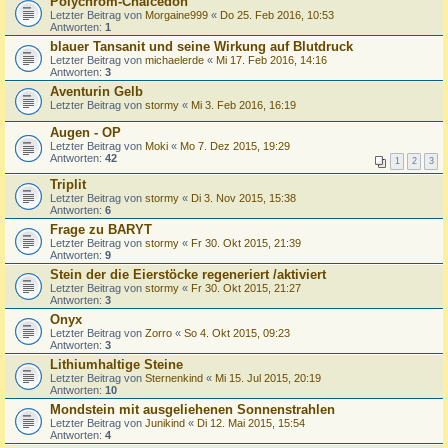
Polychrom-Chalcedon
Letzter Beitrag von
Morgaine999
«
Do 25. Feb 2016, 10:53
Antworten:
1
blauer Tansanit und seine Wirkung auf Blutdruck
Letzter Beitrag von
michaelerde
«
Mi 17. Feb 2016, 14:16
Antworten:
3
Aventurin Gelb
Letzter Beitrag von
stormy
«
Mi 3. Feb 2016, 16:19
Augen - OP
Letzter Beitrag von
Moki
«
Mo 7. Dez 2015, 19:29
Antworten:
42
1
2
3
Triplit
Letzter Beitrag von
stormy
«
Di 3. Nov 2015, 15:38
Antworten:
6
Frage zu BARYT
Letzter Beitrag von
stormy
«
Fr 30. Okt 2015, 21:39
Antworten:
9
Stein der die Eierstöcke regeneriert /aktiviert
Letzter Beitrag von
stormy
«
Fr 30. Okt 2015, 21:27
Antworten:
3
Onyx
Letzter Beitrag von
Zorro
«
So 4. Okt 2015, 09:23
Antworten:
3
Lithiumhaltige Steine
Letzter Beitrag von
Sternenkind
«
Mi 15. Jul 2015, 20:19
Antworten:
10
Mondstein mit ausgeliehenen Sonnenstrahlen
Letzter Beitrag von
Junikind
«
Di 12. Mai 2015, 15:54
Antworten:
4