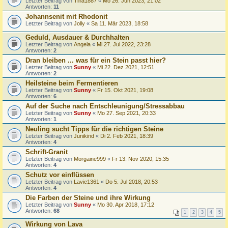
Letzter Beitrag von
Tina1887
«
Mo 26. Jun 2023, 21:02
Antworten:
11
Johannsenit mit Rhodonit
Letzter Beitrag von
Jolly
«
Sa 11. Mär 2023, 18:58
Geduld, Ausdauer & Durchhalten
Letzter Beitrag von
Angela
«
Mi 27. Jul 2022, 23:28
Antworten:
2
Dran bleiben ... was für ein Stein passt hier?
Letzter Beitrag von
Sunny
«
Mi 22. Dez 2021, 12:51
Antworten:
2
Heilsteine beim Fermentieren
Letzter Beitrag von
Sunny
«
Fr 15. Okt 2021, 19:08
Antworten:
6
Auf der Suche nach Entschleunigung/Stressabbau
Letzter Beitrag von
Sunny
«
Mo 27. Sep 2021, 20:33
Antworten:
1
Neuling sucht Tipps für die richtigen Steine
Letzter Beitrag von
Junikind
«
Di 2. Feb 2021, 18:39
Antworten:
4
Schrift-Granit
Letzter Beitrag von
Morgaine999
«
Fr 13. Nov 2020, 15:35
Antworten:
4
Schutz vor einflüssen
Letzter Beitrag von
Lavie1361
«
Do 5. Jul 2018, 20:53
Antworten:
4
Die Farben der Steine und ihre Wirkung
Letzter Beitrag von
Sunny
«
Mo 30. Apr 2018, 17:12
Antworten:
68
1
2
3
4
5
Wirkung von Lava