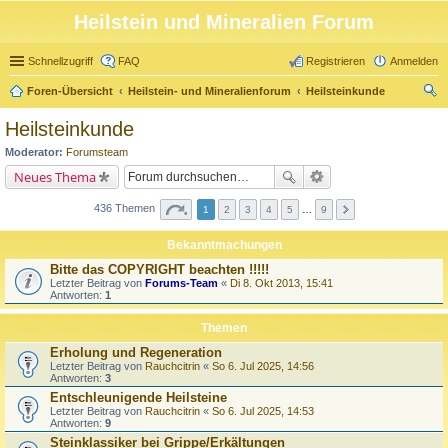
Heilstein und Mineralien Forum
Schnellzugriff
FAQ
Registrieren
Anmelden
Foren-Übersicht
Heilstein- und Mineralienforum
Heilsteinkunde
uc
Heilsteinkunde
he
Moderator:
Forumsteam
Neues Thema
436 Themen
1
2
3
4
5
…
9
Bekanntmachungen
Bitte das COPYRIGHT beachten !!!!!
Letzter Beitrag von
Forums-Team
«
Di 8. Okt 2013, 15:41
Antworten:
1
Themen
Erholung und Regeneration
Letzter Beitrag von
Rauchcitrin
«
So 6. Jul 2025, 14:56
Antworten:
3
Entschleunigende Heilsteine
Letzter Beitrag von
Rauchcitrin
«
So 6. Jul 2025, 14:53
Antworten:
9
Steinklassiker bei Grippe/Erkältungen