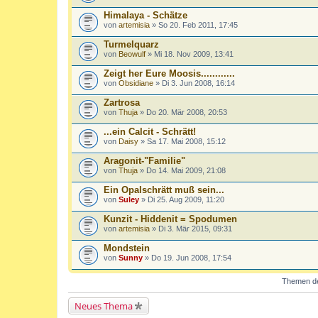
Himalaya - Schätze
von
artemisia
» So 20. Feb 2011, 17:45
Turmelquarz
von
Beowulf
» Mi 18. Nov 2009, 13:41
Zeigt her Eure Moosis............
von
Obsidiane
» Di 3. Jun 2008, 16:14
Zartrosa
von
Thuja
» Do 20. Mär 2008, 20:53
...ein Calcit - Schrätt!
von
Daisy
» Sa 17. Mai 2008, 15:12
Aragonit-"Familie"
von
Thuja
» Do 14. Mai 2009, 21:08
Ein Opalschrätt muß sein...
von
Suley
» Di 25. Aug 2009, 11:20
Kunzit - Hiddenit = Spodumen
von
artemisia
» Di 3. Mär 2015, 09:31
Mondstein
von
Sunny
» Do 19. Jun 2008, 17:54
Themen der
Neues Thema