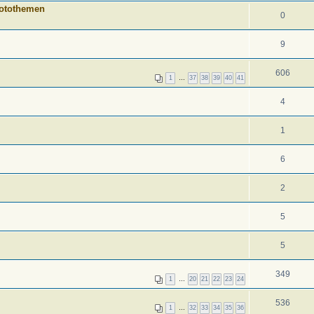
 Fotothemen
0
9
606
1
…
37
38
39
40
41
4
1
6
2
5
5
349
1
…
20
21
22
23
24
536
1
…
32
33
34
35
36