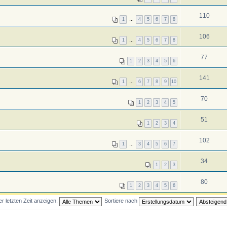
110
1
…
4
5
6
7
8
106
1
…
4
5
6
7
8
77
1
2
3
4
5
6
141
1
…
6
7
8
9
10
70
1
2
3
4
5
51
1
2
3
4
102
1
…
3
4
5
6
7
34
1
2
3
80
1
2
3
4
5
6
 letzten Zeit anzeigen:
Sortiere nach