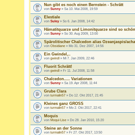
Nun gibt es noch einen Bernstein - Schrätt
von
Sunny
» Sa 10. Mai 2008, 19:59
Elestiale
von
Suley
» So 6. Jan 2008, 14:42
Hämatitquarze und Limonitquarze sind so schön
von
Sunny
» So 30. Aug 2009, 13:00
Spärolitischer Chalcedon alias Ozeanjaspis/acha
von
Obsidiane
» Mo 31. Dez 2007, 14:56
Ein Gwindel,..
von
gwindl
» Mi 7. Jan 2009, 22:46
Fluorit Schrätt!
von
gwindl
» Fr 11. Jul 2008, 11:58
Chalcedon..... Variationen
von
Sunny
» Sa 19. Apr 2008, 11:44
Grube Clara
von
turmalin57
» Do 12. Okt 2017, 21:45
Kleines ganz GROSS
von
turmalin57
» Mo 2. Okt 2017, 22:41
Moquis
von
Moqui-Lise
» Do 28. Jan 2010, 15:20
Steine an der Sonne
von
turmalin57
» Fr 27. Okt 2017, 13:50