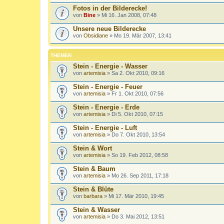
Fotos in der Bilderecke!
von
Bine
» Mi 16. Jan 2008, 07:48
Unsere neue Bilderecke
von
Obsidiane
» Mo 19. Mär 2007, 13:41
THEMEN
Stein - Energie - Wasser
von
artemisia
» Sa 2. Okt 2010, 09:16
Stein - Energie - Feuer
von
artemisia
» Fr 1. Okt 2010, 07:56
Stein - Energie - Erde
von
artemisia
» Di 5. Okt 2010, 07:15
Stein - Energie - Luft
von
artemisia
» Do 7. Okt 2010, 13:54
Stein & Wort
von
artemisia
» So 19. Feb 2012, 08:58
Stein & Baum
von
artemisia
» Mo 26. Sep 2011, 17:18
Stein & Blüte
von
barbara
» Mi 17. Mär 2010, 19:45
Stein & Wasser
von
artemisia
» Do 3. Mai 2012, 13:51