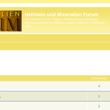
Heilstein und Mineralien Forum
Das Heilsteine Forum. Themen: Heilsteinwirkung, Mineralogie,
Erfahrungsberichte mit Heilsteinen, großes Heilstein A-Z Datenbank
uvm.
ANTWORTEN
4
1
e
2