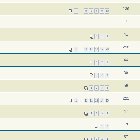
136
1
…
6
7
8
9
10
7
41
1
2
3
298
1
…
16
17
18
19
20
44
1
2
3
30
1
2
3
59
1
2
3
4
221
1
…
11
12
13
14
15
47
1
2
3
4
19
1
2
57
1
2
3
4