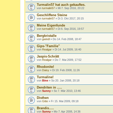
Turmalin57 hat auch gekauftes.
von
turmalin57
» Mi 7. Sep 2016, 20:22
Geschliffene Steine
von
turmalin57
» Di 3. Okt 2017, 20:15
Meine Eigenfunde
von
turmalin57
» Di 6. Sep 2016, 19:57
Bergkristalle
von
gwindl
» Do 14. Feb 2008, 18:47
Gips-"Familie"
von
Realgar
» Di 14. Jul 2009, 16:40
Jaspis-Schrätt
von
Realgar
» Do 7. Mai 2009, 17:52
Rhodonite!
von
Daisy
» Di 19. Feb 2008, 11:26
Turmaline!
von
Bine
» So 20. Jan 2008, 20:18
Dendriten in .....
von
Sunny
» So 7. Mär 2010, 13:46
Disthen
von
Gitte
» Fr 15. Mai 2009, 09:18
Brandis.....
von
Sunny
» Mo 7. Apr 2008, 14:36