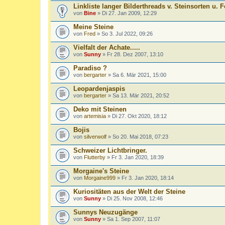
Linkliste langer Bilderthreads v. Steinsorten u.
von
Bine
» Di 27. Jan 2009, 12:29
Meine Steine
von
Fred
» So 3. Jul 2022, 09:26
Vielfalt der Achate.....
von
Sunny
» Fr 28. Dez 2007, 13:10
Paradiso ?
von
bergarter
» Sa 6. Mär 2021, 15:00
Leopardenjaspis
von
bergarter
» Sa 13. Mär 2021, 20:52
Deko mit Steinen
von
artemisia
» Di 27. Okt 2020, 18:12
Bojis
von
silverwolf
» So 20. Mai 2018, 07:23
Schweizer Lichtbringer.
von
Flutterby
» Fr 3. Jan 2020, 18:39
Morgaine's Steine
von
Morgaine999
» Fr 3. Jan 2020, 18:14
Kuriositäten aus der Welt der Steine
von
Sunny
» Di 25. Nov 2008, 12:46
Sunnys Neuzugänge
von
Sunny
» Sa 1. Sep 2007, 11:07