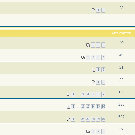
23
1
2
0
ANTWORTEN
40
1
2
3
49
1
2
3
4
21
1
2
22
1
2
101
1
…
3
4
5
6
7
225
1
…
12
13
14
15
16
597
1
…
36
37
38
39
40
39
1
2
3