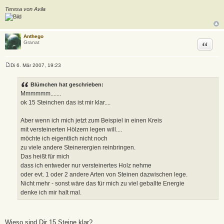
Teresa von Avila
Anthego
Zitat
Granat
Di 6. Mär 2007, 19:23
B
e
i
Blümchen hat geschrieben:
t
Mmmmmm.......
r
a
ok 15 Steinchen das ist mir klar....
g
Aber wenn ich mich jetzt zum Beispiel in einen Kreis
mit versteinerten Hölzern legen will....
möchte ich eigentlich nicht noch
zu viele andere Steinerergien reinbringen.
Das heißt für mich
dass ich entweder nur versteinertes Holz nehme
oder evt. 1 oder 2 andere Arten von Steinen dazwischen lege.
Nicht mehr - sonst wäre das für mich zu viel geballte Energie
denke ich mir halt mal.
Wieso sind Dir 15 Steine klar?