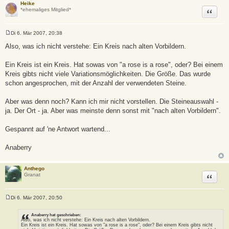
Heike
Zitat
*ehemaliges Mitglied*
Di 6. Mär 2007, 20:38
B
e
Also, was ich nicht verstehe: Ein Kreis nach alten Vorbildern.
i
t
r
Ein Kreis ist ein Kreis. Hat sowas von "a rose is a rose", oder? Bei einem
a
Kreis gibts nicht viele Variationsmöglichkeiten. Die Größe. Das wurde
g
schon angesprochen, mit der Anzahl der verwendeten Steine.
Aber was denn noch? Kann ich mir nicht vorstellen. Die Steineauswahl -
ja. Der Ort - ja. Aber was meinste denn sonst mit "nach alten Vorbildern".
Gespannt auf 'ne Antwort wartend...
Anaberry
Anthego
Zitat
Granat
Di 6. Mär 2007, 20:50
B
e
i
Anaberry hat geschrieben:
Also, was ich nicht verstehe: Ein Kreis nach alten Vorbildern.
t
Ein Kreis ist ein Kreis. Hat sowas von "a rose is a rose", oder? Bei einem Kreis gibts nicht
r