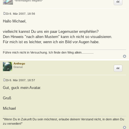
Zitat
*ehemaliges Mitglied*
Di 6. Mär 2007, 18:56
B
e
Hallo Michael,
i
t
r
vielleicht kannst Du uns ein paar Legemuster empfehlen?
a
Den Hinweis "nach alten Mustern" kann ich nicht so visualisieren.
g
Für mich ist es leichter, wenn ich ein Bild vor Augen habe.
Führe mich nicht in Versuchung. Ich finde den Weg allein..............
Anthego
Zitat
Granat
Di 6. Mär 2007, 18:57
B
e
Gut, guck mein Avatar.
i
t
r
Gruß
a
g
Michael
"Wenn Du in Zukunft Du sein möchtest, erlaube deinem Verstand nicht, in dem alten Du
zu verweilen!"