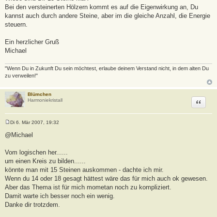
Bei den versteinerten Hölzern kommt es auf die Eigenwirkung an, Du
kannst auch durch andere Steine, aber im die gleiche Anzahl, die Energie
steuern.
Ein herzlicher Gruß
Michael
"Wenn Du in Zukunft Du sein möchtest, erlaube deinem Verstand nicht, in dem alten Du
zu verweilen!"
Blümchen
Zitat
Harmoniekristall
Di 6. Mär 2007, 19:32
B
e
@Michael
i
t
r
Vom logischen her......
a
um einen Kreis zu bilden......
g
könnte man mit 15 Steinen auskommen - dachte ich mir.
Wenn du 14 oder 18 gesagt hättest wäre das für mich auch ok gewesen.
Aber das Thema ist für mich mometan noch zu kompliziert.
Damit warte ich besser noch ein wenig.
Danke dir trotzdem.