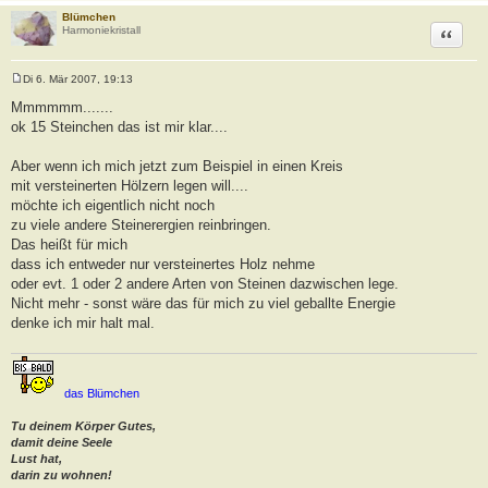
Blümchen
Zitat
Harmoniekristall
Di 6. Mär 2007, 19:13
B
e
Mmmmmm.......
i
ok 15 Steinchen das ist mir klar....
t
r
a
Aber wenn ich mich jetzt zum Beispiel in einen Kreis
g
mit versteinerten Hölzern legen will....
möchte ich eigentlich nicht noch
zu viele andere Steinerergien reinbringen.
Das heißt für mich
dass ich entweder nur versteinertes Holz nehme
oder evt. 1 oder 2 andere Arten von Steinen dazwischen lege.
Nicht mehr - sonst wäre das für mich zu viel geballte Energie
denke ich mir halt mal.
das Blümchen
Tu deinem Körper Gutes,
damit deine Seele
Lust hat,
darin zu wohnen!