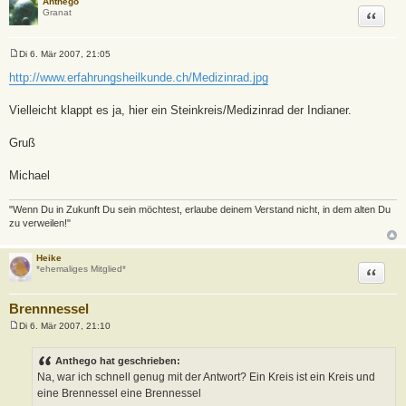
Anthego
Zitat
Granat
Di 6. Mär 2007, 21:05
B
e
http://www.erfahrungsheilkunde.ch/Medizinrad.jpg
i
t
r
Vielleicht klappt es ja, hier ein Steinkreis/Medizinrad der Indianer.
a
g
Gruß
Michael
"Wenn Du in Zukunft Du sein möchtest, erlaube deinem Verstand nicht, in dem alten Du
zu verweilen!"
Heike
Zitat
*ehemaliges Mitglied*
Brennnessel
Di 6. Mär 2007, 21:10
B
e
i
Anthego hat geschrieben:
t
Na, war ich schnell genug mit der Antwort? Ein Kreis ist ein Kreis und
r
a
eine Brennessel eine Brennessel
g