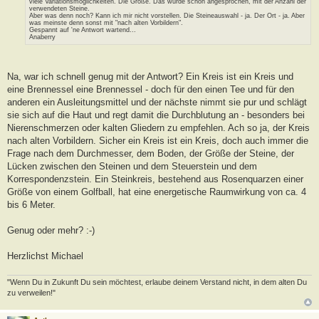
viele Variationsmöglichkeiten. Die Größe. Das wurde schon angesprochen, mit der Anzahl der
a
verwendeten Steine.
g
Aber was denn noch? Kann ich mir nicht vorstellen. Die Steineauswahl - ja. Der Ort - ja. Aber
was meinste denn sonst mit "nach alten Vorbildern".
Gespannt auf 'ne Antwort wartend...
Anaberry
Na, war ich schnell genug mit der Antwort? Ein Kreis ist ein Kreis und
eine Brennessel eine Brennessel - doch für den einen Tee und für den
anderen ein Ausleitungsmittel und der nächste nimmt sie pur und schlägt
sie sich auf die Haut und regt damit die Durchblutung an - besonders bei
Nierenschmerzen oder kalten Gliedern zu empfehlen. Ach so ja, der Kreis
nach alten Vorbildern. Sicher ein Kreis ist ein Kreis, doch auch immer die
Frage nach dem Durchmesser, dem Boden, der Größe der Steine, der
Lücken zwischen den Steinen und dem Steuerstein und dem
Korrespondenzstein. Ein Steinkreis, bestehend aus Rosenquarzen einer
Größe von einem Golfball, hat eine energetische Raumwirkung von ca. 4
bis 6 Meter.
Genug oder mehr? :-)
Herzlichst Michael
"Wenn Du in Zukunft Du sein möchtest, erlaube deinem Verstand nicht, in dem alten Du
zu verweilen!"