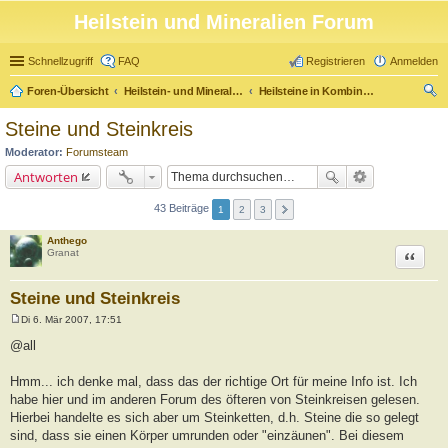
Heilstein und Mineralien Forum
Schnellzugriff
FAQ
Registrieren
Anmelden
Foren-Übersicht
Heilstein- und Mineralienforum
Heilsteine in Kombination mit anderen Heilmethoden
uc
Steine und Steinkreis
he
Moderator:
Forumsteam
Antworten
43 Beiträge
1
2
3
Anthego
Zitat
Granat
Steine und Steinkreis
Di 6. Mär 2007, 17:51
B
e
@all
i
t
r
Hmm... ich denke mal, dass das der richtige Ort für meine Info ist. Ich
a
habe hier und im anderen Forum des öfteren von Steinkreisen gelesen.
g
Hierbei handelte es sich aber um Steinketten, d.h. Steine die so gelegt
sind, dass sie einen Körper umrunden oder "einzäunen". Bei diesem