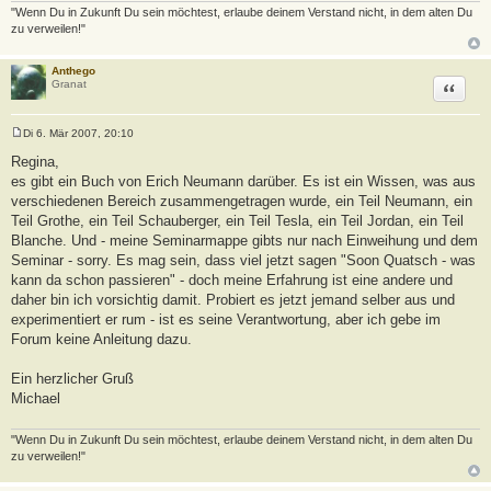
"Wenn Du in Zukunft Du sein möchtest, erlaube deinem Verstand nicht, in dem alten Du
zu verweilen!"
Anthego
Zitat
Granat
Di 6. Mär 2007, 20:10
B
e
Regina,
i
es gibt ein Buch von Erich Neumann darüber. Es ist ein Wissen, was aus
t
r
verschiedenen Bereich zusammengetragen wurde, ein Teil Neumann, ein
a
Teil Grothe, ein Teil Schauberger, ein Teil Tesla, ein Teil Jordan, ein Teil
g
Blanche. Und - meine Seminarmappe gibts nur nach Einweihung und dem
Seminar - sorry. Es mag sein, dass viel jetzt sagen "Soon Quatsch - was
kann da schon passieren" - doch meine Erfahrung ist eine andere und
daher bin ich vorsichtig damit. Probiert es jetzt jemand selber aus und
experimentiert er rum - ist es seine Verantwortung, aber ich gebe im
Forum keine Anleitung dazu.
Ein herzlicher Gruß
Michael
"Wenn Du in Zukunft Du sein möchtest, erlaube deinem Verstand nicht, in dem alten Du
zu verweilen!"