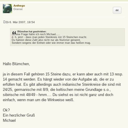
Anthego
Zitat
Granat
Di 6. Mär 2007, 19:54
B
e
i
Blümchen hat geschrieben:
Ja eine Frage hätte ich noch Michael.....
t
d. h. jetzt - dass man jeden Steinkreis mit 15 Steinchen macht.
r
Du hattest diese Zahl also nicht nur als Nummer genannt.
a
Sondern wegens der Einheit oder wie immer man das heißen mag.
g
Hallo Blümchen,
ja in diesem Fall gehören 15 Steine dazu, er kann aber auch mit 13 resp.
14 gemacht werden. Es hängt wieder von der Aufgabe ab, die er zu
erfüllen hat. Es gibt allerdings auch indianische Steinkreise die sind mit
24/25, germanische mit 8/9, die keltischen meine Grundlage s.o.,
sibirische mit 48/49 - hmm.... Du siehst es ist nicht ganz und doch
einfach, wenn man um die Wirkweise weiß.
Ok?
Ein herzlicher Gruß
Michael