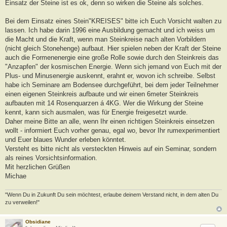
Einsatz der Steine ist es ok, denn so wirken die Steine als solches.
Bei dem Einsatz eines Stein"KREISES" bitte ich Euch Vorsicht walten zu
lassen. Ich habe darin 1996 eine Ausbildung gemacht und ich weiss um
die Macht und die Kraft, wenn man Steinkreise nach alten Vorbildern
(nicht gleich Stonehenge) aufbaut. Hier spielen neben der Kraft der Steine
auch die Formenenergie eine große Rolle sowie durch den Steinkreis das
"Anzapfen" der kosmischen Energie. Wenn sich jemand von Euch mit der
Plus- und Minusenergie auskennt, erahnt er, wovon ich schreibe. Selbst
habe ich Seminare am Bodensee durchgeführt, bei dem jeder Teilnehmer
einen eigenen Steinkreis aufbaute und wir einen 6meter Steinkreis
aufbauten mit 14 Rosenquarzen á 4KG. Wer die Wirkung der Steine
kennt, kann sich ausmalen, was für Energie freigesetzt wurde.
Daher meine Bitte an alle, wenn Ihr einen richtigen Steinkreis einsetzen
wollt - informiert Euch vorher genau, egal wo, bevor Ihr rumexperimentiert
und Euer blaues Wunder erleben könntet.
Versteht es bitte nicht als versteckten Hinweis auf ein Seminar, sondern
als reines Vorsichtsinformation.
Mit herzlichen Grüßen
Michae
"Wenn Du in Zukunft Du sein möchtest, erlaube deinem Verstand nicht, in dem alten Du
zu verweilen!"
Obsidiane