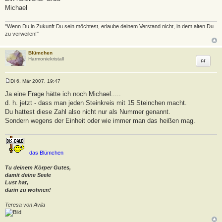
Michael
"Wenn Du in Zukunft Du sein möchtest, erlaube deinem Verstand nicht, in dem alten Du
zu verweilen!"
Blümchen
Zitat
Harmoniekristall
Di 6. Mär 2007, 19:47
B
e
Ja eine Frage hätte ich noch Michael.....
i
d. h. jetzt - dass man jeden Steinkreis mit 15 Steinchen macht.
t
r
Du hattest diese Zahl also nicht nur als Nummer genannt.
a
Sondern wegens der Einheit oder wie immer man das heißen mag.
g
das Blümchen
Tu deinem Körper Gutes,
damit deine Seele
Lust hat,
darin zu wohnen!
Teresa von Avila