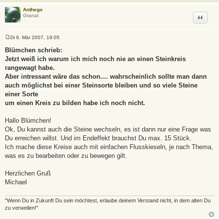
Anthego
Zitat
Granat
Di 6. Mär 2007, 19:05
B
e
Blümchen schrieb:
i
Jetzt weiß ich warum ich mich noch nie an einen Steinkreis
t
r
rangewagt habe.
a
Aber intressant wäre das schon.... wahrscheinlich sollte man dann
g
auch möglichst bei einer Steinsorte bleiben und so viele Steine
einer Sorte
um einen Kreis zu bilden habe ich noch nicht.
Hallo Blümchen!
Ok, Du kannst auch die Steine wechseln, es ist dann nur eine Frage was
Du erreichen willst. Und im Endeffekt brauchst Du max. 15 Stück.
Ich mache diese Kreise auch mit einfachen Flusskieseln, je nach Thema,
was es zu bearbeiten oder zu bewegen gilt.
Herzlichen Gruß
Michael
"Wenn Du in Zukunft Du sein möchtest, erlaube deinem Verstand nicht, in dem alten Du
zu verweilen!"