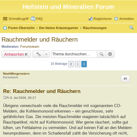
Heilstein und Mineralien Forum
Schnellzugriff
FAQ
Registrieren
Anmelden
Foren-Übersicht
Der kleine Kräutergarten
Räucherungen
uc
Rauchmelder und Räuchern
he
Moderator:
Forumsteam
Antworten
16 Beiträge
1
2
NoahMorgenstern
Zitat
Kieselstein
Re: Rauchmelder und Räuchern
Fr 3. Jul 2026, 20:17
B
e
Übrigens verwechseln viele die Rauchmelder mit sogenannten CO-
i
Meldern, die Kohlenmonoxid erkennen – ein geruchloses, sehr
t
r
gefährliches Gas. Die meisten Rauchmelder reagieren tatsächlich auf
a
Rauchpartikel, nicht auf Kohlenmonoxid. Wer gerne räuchert, sollte gut
g
lüften, um Fehlalarme zu vermeiden. Und auf keinen Fall an den Meldern
herumprobieren, denn im Schadensfall zahlt die Versicherung oft nicht,