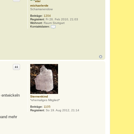
michaelerde
Schamanendow
Beiträge:
1204
Registriert:
Fr 26. Feb 2010, 21:03
Wohnort:
Raum Stuttgart
Kontaktdaten:
K
o
n
t
a
k
t
d
a
t
Zitat
e
n
v
o
n
m
i
c
 entwickeln
h
Sternenkind
a
*ehemaliges Mitglied*
e
l
Beiträge:
1105
e
Registriert:
So 19. Aug 2012, 21:14
r
emand mehr
d
e