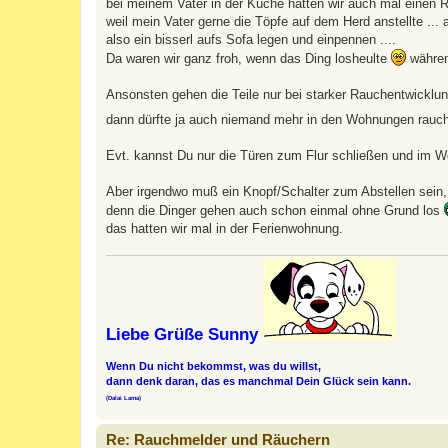
bei meinem Vater in der Küche hatten wir auch mal einen Ra
a
weil mein Vater gerne die Töpfe auf dem Herd anstellte ... a
g
also ein bisserl aufs Sofa legen und einpennen ....
Da waren wir ganz froh, wenn das Ding losheulte
währen
Ansonsten gehen die Teile nur bei starker Rauchentwicklun
dann dürfte ja auch niemand mehr in den Wohnungen rau
Evt. kannst Du nur die Türen zum Flur schließen und im 
Aber irgendwo muß ein Knopf/Schalter zum Abstellen sein,
denn die Dinger gehen auch schon einmal ohne Grund los
das hatten wir mal in der Ferienwohnung.
Liebe Grüße Sunny
Wenn Du nicht bekommst, was du willst,
dann denk daran, das es manchmal Dein Glück sein kann.
(Dalai Lama)
Re: Rauchmelder und Räuchern