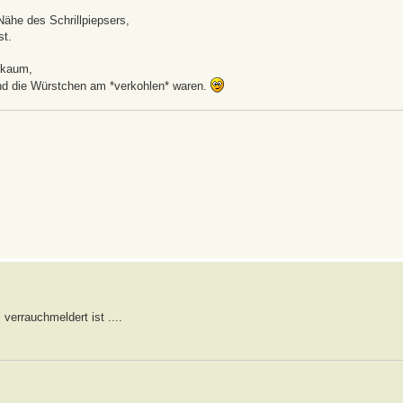
 Nähe des Schrillpiepsers,
st.
e kaum,
 und die Würstchen am *verkohlen* waren.
 verrauchmeldert ist ....