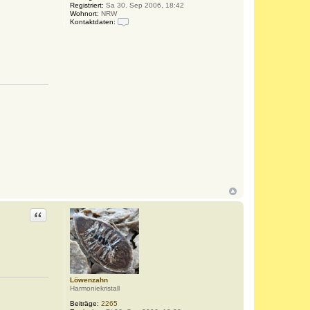
Registriert:
Sa 30. Sep 2006, 18:42
Wohnort:
NRW
Kontaktdaten:
K
o
n
t
a
k
t
d
a
t
e
n
v
o
n
S
u
n
n
y
Zitat
Löwenzahn
Harmoniekristall
Beiträge:
2265