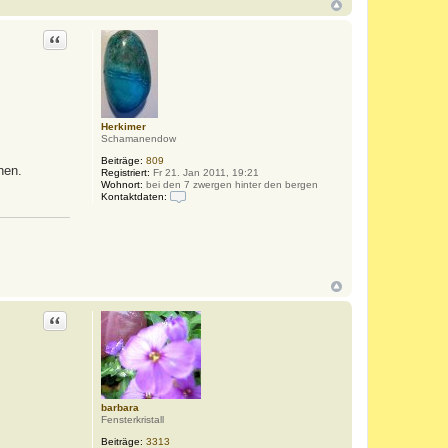
r
a
Zitat
Herkimer
Schamanendow
Beiträge:
809
hen.
Registriert:
Fr 21. Jan 2011, 19:21
Wohnort:
bei den 7 zwergen hinter den bergen
Kontaktdaten:
K
o
n
t
a
k
t
d
a
Zitat
t
e
n
v
o
n
H
e
barbara
r
Fensterkristall
k
i
Beiträge:
3313