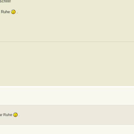
chrill!
r Ruhe
.
war Ruhe
.