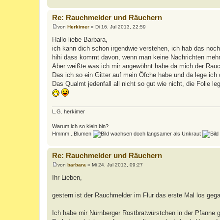
Re: Rauchmelder und Räuchern
von
Herkimer
»
Di 16. Jul 2013, 22:59
B
e
Hallo liebe Barbara,
i
ich kann dich schon irgendwie verstehen, ich hab das noc
t
r
hihi dass kommt davon, wenn man keine Nachrichten mehr h
a
Aber weißte was ich mir angewöhnt habe da mich der Rauc
g
Das ich so ein Gitter auf mein Öfche habe und da lege ich 
Das Qualmt jedenfall all nicht so gut wie nicht, die Folie
L.G. herkimer
Warum ich so klein bin?
Hmmm...Blumen
wachsen doch langsamer als Unkraut
Re: Rauchmelder und Räuchern
von
barbara
»
Mi 24. Jul 2013, 09:27
B
e
Ihr Lieben,
i
t
r
gestern ist der Rauchmelder im Flur das erste Mal los geg
a
g
Ich habe mir Nürnberger Rostbratwürstchen in der Pfanne 