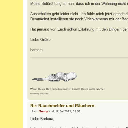
Meine Befürchtung ist nun, dass ich in der Wohnung nicht 
Ausschalten geht leider nicht. Ich fühle mich jetzt gerade 
Demnächst installieren sie noch Videokameras mit der Beg
Hat jemand von Euch schon Erfahrung mit den Dingern gem
Liebe Grüße
barbara
Wenn Du es Dir vorstellen kannst, kannst Du es auch machen
Walt Disney (1901-1966)
Re: Rauchmelder und Räuchern
von
Sunny
»
Mo 8. Jul 2013, 09:32
B
e
Liebe Barbara,
i
t
r