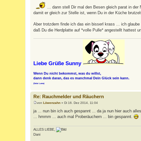
... dann stell Dir mal den Besen gleich parat in der
damit er gleich zur Stelle ist, wenn Du in der Küche brutzel
Aber trotzdem finde ich das ein bisserl krass ... ich glaub
daß Du die Herdplatte auf *volle Pulle* angestellt hattest
Liebe Grüße Sunny
Wenn Du nicht bekommst, was du willst,
dann denk daran, das es manchmal Dein Glück sein kann.
(Dalai Lama)
Re: Rauchmelder und Räuchern
von
Löwenzahn
»
Di 16. Dez 2014, 11:04
B
e
ja ... nun bin ich auch gespannt ... da ja nun hier auch alles
i
... hmmm ... auch mal Proberäuchern ... bin gespannt.
t
r
a
g
ALLES LIEBE,
Dani