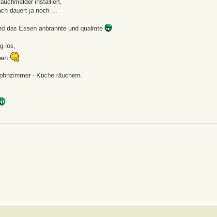
uchmelder installiert,
ch dauert ja noch ...
d das Essen anbrannte und qualmte
g los,
chen
Wohnzimmer - Küche räuchern.