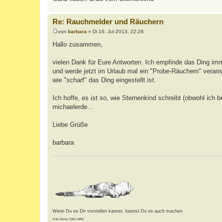
Re: Rauchmelder und Räuchern
von
barbara
»
Di 16. Jul 2013, 22:26
B
e
Hallo zusammen,
i
t
r
vielen Dank für Eure Antworten. Ich empfinde das Ding im
a
und werde jetzt im Urlaub mal ein "Probe-Räuchern" vera
g
wie "scharf" das Ding eingestellt ist.
Ich hoffe, es ist so, wie Sternenkind schreibt (obwohl ich 
michaelerde...
Liebe Grüße
barbara
Wenn Du es Dir vorstellen kannst, kannst Du es auch machen
Walt Disney (1901-1966)