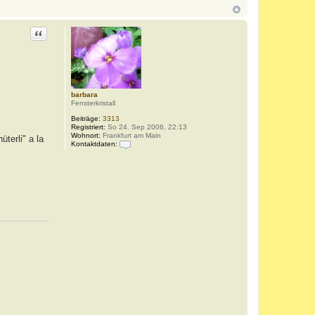
Zitat
barbara
Fensterkristall
Beiträge:
3313
Registriert:
So 24. Sep 2006, 22:13
Wohnort:
Frankfurt am Main
terli" a la
Kontaktdaten:
K
o
n
t
a
k
t
d
a
t
e
n
v
o
n
b
a
r
b
a