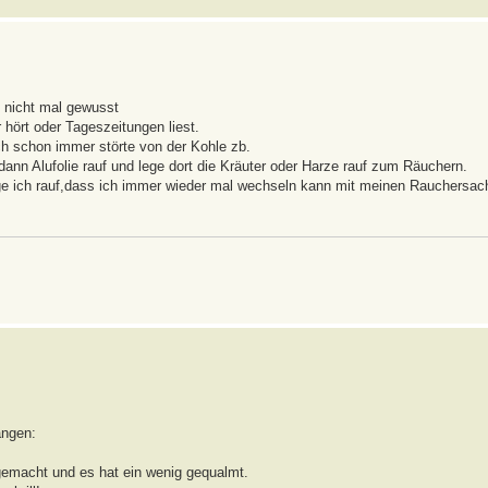
h nicht mal gewusst
ört oder Tageszeitungen liest.
h schon immer störte von der Kohle zb.
dann Alufolie rauf und lege dort die Kräuter oder Harze rauf zum Räuchern.
 lege ich rauf,dass ich immer wieder mal wechseln kann mit meinen Rauchersac
angen:
gemacht und es hat ein wenig gequalmt.