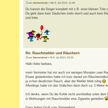
von
michaelerde
»
Mo 8. Jul 2013, 11:46
B
e
Du kannst die Dinger komplett mit z.B. einer kleinen Tüt
i
Da geht dann kein Säubchen mehr durch und auch kein R
t
r
und fette
a
g
Re: Rauchmelder und Räuchern
von
Sternenkind
»
Di 9. Jul 2013, 20:23
B
e
Hallo liebe barbara,
i
t
r
mein Vermieter hat mir auch vor wenigen Monaten zwei Ra
a
Etwas gedankenlos habe ich kurz darauf ein Räucherstäbch
g
ja schon deutlichen Rauch, aber der Melder blieb ruhig
.
Allerdings habe ich das Stäbchen dann doch ca. 2 Meter en
Ich denke, wenn Du die Kohle nicht unmittelbar unter dem 
in Wohnungen mit Rauchmelder eine Zigarette genießen
Ganz lieben Gruß vom Sternenkind