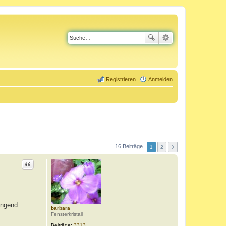
Registrieren
Anmelden
16 Beiträge
1
2
Zitat
ingend
barbara
Fensterkristall
Beiträge:
3313