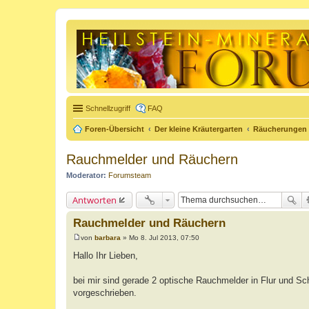
Schnellzugriff
FAQ
Foren-Übersicht
Der kleine Kräutergarten
Räucherungen
Rauchmelder und Räuchern
Moderator:
Forumsteam
Antworten
Rauchmelder und Räuchern
von
barbara
»
Mo 8. Jul 2013, 07:50
B
e
Hallo Ihr Lieben,
i
t
r
bei mir sind gerade 2 optische Rauchmelder in Flur und S
a
vorgeschrieben.
g