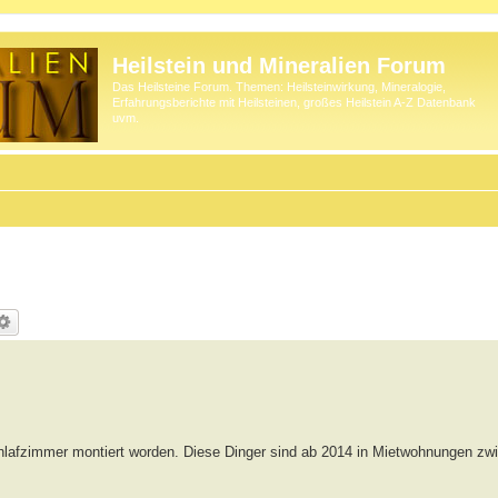
Heilstein und Mineralien Forum
Das Heilsteine Forum. Themen: Heilsteinwirkung, Mineralogie,
Erfahrungsberichte mit Heilsteinen, großes Heilstein A-Z Datenbank
uvm.
chlafzimmer montiert worden. Diese Dinger sind ab 2014 in Mietwohnungen zw