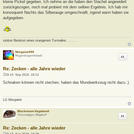
kleine Pickel gegeben. Ich nehme an die haben den Stachel angewidert
zurückgezogen, noch mal probiert mit dem selben Ergebnis. Ich hab mir
konsequent Nachts das Silberauge umgeschnallt, irgend wann haben sie
aufgegeben.
stolzer Besitzer eines orangenen Turmalins . . . . . .
Morgaine999
Zitat
Regenbogenkristall
Re: Zecken - alle Jahre wieder
Di 13. Sep 2016, 18:12
B
e
Schnaken können nicht stechen, haben das Mundwerkzeug nicht dazu ;)
i
t
r
a
g
LG Morgaine
Blackmoon-Vagabond
Zitat
*ehemaliges Mitglied*
Re: Zecken - alle Jahre wieder
Di 13. Sep 2016, 19:28