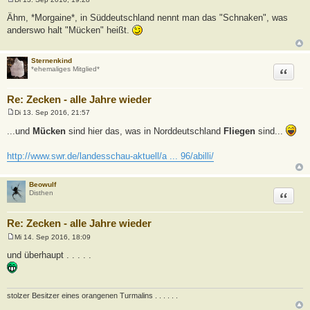
B
e
Ähm, *Morgaine*, in Süddeutschland nennt man das "Schnaken", was
i
anderswo halt "Mücken" heißt.
t
r
a
g
Sternenkind
Zitat
*ehemaliges Mitglied*
Re: Zecken - alle Jahre wieder
Di 13. Sep 2016, 21:57
B
e
...und
Mücken
sind hier das, was in Norddeutschland
Fliegen
sind...
i
t
r
http://www.swr.de/landesschau-aktuell/a ... 96/abilli/
a
g
Beowulf
Zitat
Disthen
Re: Zecken - alle Jahre wieder
Mi 14. Sep 2016, 18:09
B
e
und überhaupt . . . . .
i
t
r
a
g
stolzer Besitzer eines orangenen Turmalins . . . . . .