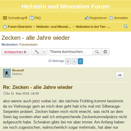
Heilstein und Mineralien Forum
Schnellzugriff
FAQ
Registrieren
Anmelden
Foren-Übersicht
Heilstein- und Mineralienforum
Heilsteine in der Tier- u. Pflanzenwelt
uc
Zecken - alle Jahre wieder
he
Moderator:
Forumsteam
Antworten
20 Beiträge
1
2
Beowulf
Zitat
Disthen
Re: Zecken - alle Jahre wieder
So 11. Sep 2016, 18:30
B
e
also wenns auch jetzt vorbei ist: der nächste Frühling kommt bestimmt.
i
da so Viehzeugs gern an mich dran geht hab ichs mal mit Silberauge-
t
r
Serpentin probiert. Zecken haben mich nicht erwicht, was nicht an dem
a
Stein lag sondern eher weil ich entsprechende Zeckentummelprätze nicht
g
aufgesucht habe. Schnaken gibts bei mir aber immer. Am Anfang haben
sie noch zugestochen, wahrscheinlich sogar mehrmals, hat aber nur