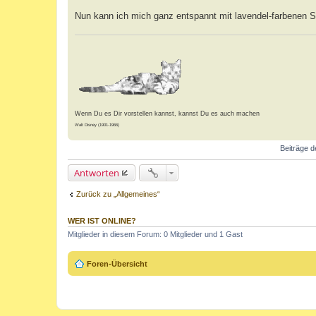
t
r
Nun kann ich mich ganz entspannt mit lavendel-farbenen
a
g
Wenn Du es Dir vorstellen kannst, kannst Du es auch machen
Walt Disney (1901-1966)
Beiträge d
Antworten
Zurück zu „Allgemeines“
WER IST ONLINE?
Mitglieder in diesem Forum: 0 Mitglieder und 1 Gast
Foren-Übersicht