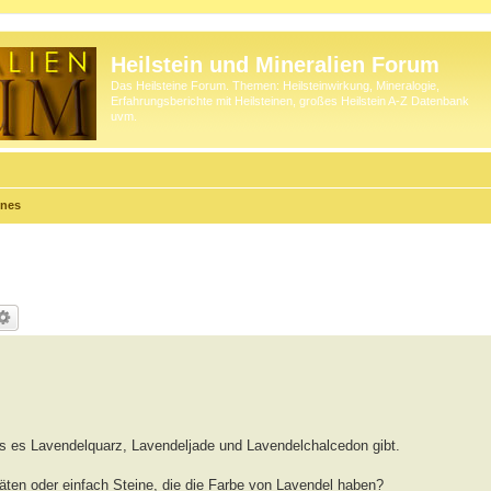
Heilstein und Mineralien Forum
Das Heilsteine Forum. Themen: Heilsteinwirkung, Mineralogie,
Erfahrungsberichte mit Heilsteinen, großes Heilstein A-Z Datenbank
uvm.
ines
ass es Lavendelquarz, Lavendeljade und Lavendelchalcedon gibt.
täten oder einfach Steine, die die Farbe von Lavendel haben?