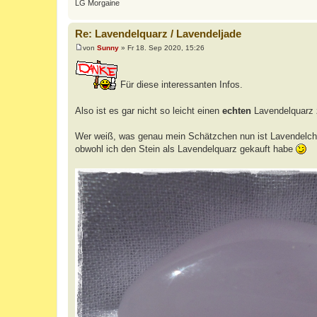
LG Morgaine
Re: Lavendelquarz / Lavendeljade
von
Sunny
»
Fr 18. Sep 2020, 15:26
B
e
i
t
Für diese interessanten Infos.
r
a
g
Also ist es gar nicht so leicht einen
echten
Lavendelquarz
Wer weiß, was genau mein Schätzchen nun ist Lavendelch
obwohl ich den Stein als Lavendelquarz gekauft habe