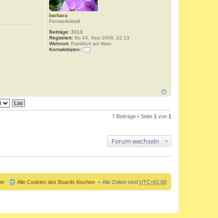
t
e
barbara
n
Fensterkristall
v
o
Beiträge:
3313
n
Registriert:
So 24. Sep 2006, 22:13
R
Wohnort:
Frankfurt am Main
u
Kontaktdaten:
b
K
i
o
n
n
c
t
h
a
e
k
n
t
d
a
t
e
7 Beiträge • Seite
1
von
1
n
v
o
n
Forum wechseln
b
a
r
b
a
r
a
der
Alle Cookies des Boards löschen
Alle Zeiten sind
UTC+01:00