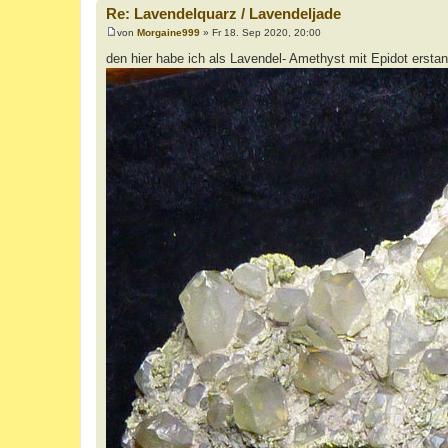
Re: Lavendelquarz / Lavendeljade
von
Morgaine999
»
Fr 18. Sep 2020, 20:00
B
e
den hier habe ich als Lavendel- Amethyst mit Epidot ersta
i
t
r
a
g