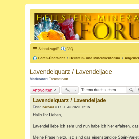
Schnellzugriff
FAQ
Foren-Übersicht
Heilstein- und Mineralienforum
Allgeme
Lavendelquarz / Lavendeljade
Moderator:
Forumsteam
Antworten
Lavendelquarz / Lavendeljade
von
barbara
»
Fr 31. Jul 2020, 16:15
B
e
Hallo Ihr Lieben,
i
t
r
Lavendel liebe ich sehr und nun habe ich hier erfahren, d
a
g
Meine Frage hierzu ist: sind das eigenständige Stein-Varie