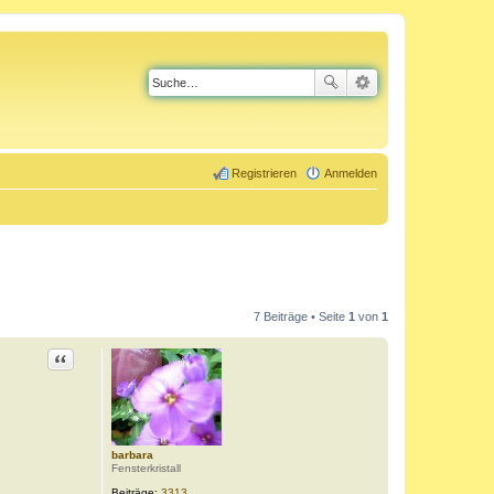
Registrieren
Anmelden
7 Beiträge • Seite
1
von
1
Zitat
barbara
Fensterkristall
Beiträge:
3313