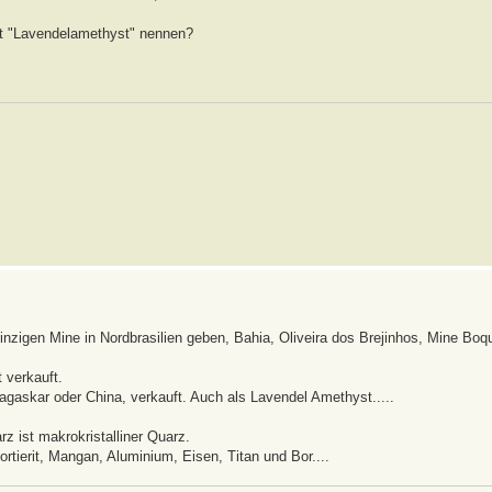
st "Lavendelamethyst" nennen?
einzigen Mine in Nordbrasilien geben, Bahia, Oliveira dos Brejinhos, Mine Boqu
 verkauft.
gaskar oder China, verkauft. Auch als Lavendel Amethyst.....
z ist makrokristalliner Quarz.
tierit, Mangan, Aluminium, Eisen, Titan und Bor....