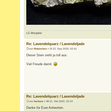
LG Morgaine
Re: Lavendelquarz / Lavendeljade
von
Rubinchen
»
Di 22. Sep 2020, 02:41
B
e
Dieser Stein sieht ja toll aus.
i
t
r
Viel Freude damit.
a
g
Re: Lavendelquarz / Lavendeljade
von
barbara
»
Mi 21. Okt 2020, 20:10
B
e
Danke für Eure Antworten.
i