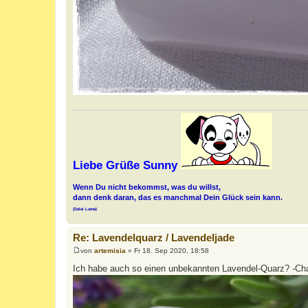
Liebe Grüße Sunny
Wenn Du nicht bekommst, was du willst,
dann denk daran, das es manchmal Dein Glück sein kann.
(Dalai Lama)
Re: Lavendelquarz / Lavendeljade
von
artemisia
»
Fr 18. Sep 2020, 18:58
B
e
Ich habe auch so einen unbekannten Lavendel-Quarz? -Ch
i
t
r
a
g