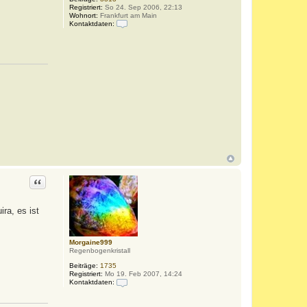
Registriert:
So 24. Sep 2006, 22:13
Wohnort:
Frankfurt am Main
Kontaktdaten:
K
o
n
t
a
k
t
d
a
t
e
n
v
o
n
b
a
r
Zitat
b
a
r
a
ira, es ist
Morgaine999
Regenbogenkristall
Beiträge:
1735
Registriert:
Mo 19. Feb 2007, 14:24
Kontaktdaten:
K
o