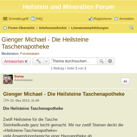
Heilstein und Mineralien Forum
Schnellzugriff
FAQ
Registrieren
Anmelden
Foren-Übersicht
Infoforum/Archiv
Literaturempfehlungen
uc
Gienger Michael - Die Heilsteine
he
Taschenapotheke
Moderator:
Forumsteam
Antworten
1 Beitrag • Seite
1
von
1
Sunny
Zitat
Administrator
Gienger Michael - Die Heilsteine Taschenapotheke
Fr 13. Dez 2013, 11:48
B
e
Die Heilsteine Taschenapotheke
i
t
r
Zwölf Heilsteine für die Tasche
a
Steinheilkunde ganz leicht gemacht: Mit nur zwölf Steinen deckt die
g
»Heilsteine-Taschenapotheke«
viele Anwendungsbereiche einer Hausapotheke ab.