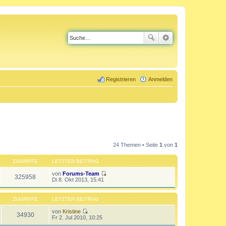
Registrieren
Anmelden
24 Themen • Seite
1
von
1
ZUGRIFFE
LETZTER BEITRAG
von
Forums-Team
325958
N
Di 8. Okt 2013, 15:41
e
u
e
ZUGRIFFE
LETZTER BEITRAG
s
t
von
Kristine
34930
e
N
Fr 2. Jul 2010, 10:25
r
e