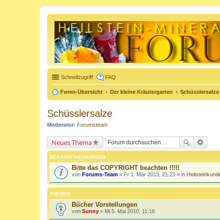
Schnellzugriff
FAQ
Foren-Übersicht
Der kleine Kräutergarten
Schüsslersalze
Schüsslersalze
Moderator:
Forumsteam
Neues Thema
BEKANNTMACHUNGEN
Bitte das COPYRIGHT beachten !!!!!
von
Forums-Team
» Fr 1. Mär 2013, 21:23 » in
Heilsteinkund
THEMEN
Bücher Vorstellungen
von
Sunny
» Mi 5. Mai 2010, 11:18