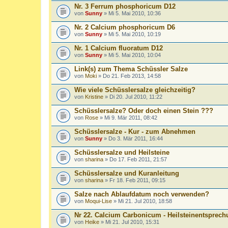
Nr. 3 Ferrum phosphoricum D12
von
Sunny
» Mi 5. Mai 2010, 10:36
Nr. 2 Calcium phosphoricum D6
von
Sunny
» Mi 5. Mai 2010, 10:19
Nr. 1 Calcium fluoratum D12
von
Sunny
» Mi 5. Mai 2010, 10:04
Link(s) zum Thema Schüssler Salze
von
Moki
» Do 21. Feb 2013, 14:58
Wie viele Schüsslersalze gleichzeitig?
von
Kristine
» Di 20. Jul 2010, 11:22
Schüsslersalze? Oder doch einen Stein ???
von
Rose
» Mi 9. Mär 2011, 08:42
Schüsslersalze - Kur - zum Abnehmen
von
Sunny
» Do 3. Mär 2011, 16:44
Schüsslersalze und Heilsteine
von
sharina
» Do 17. Feb 2011, 21:57
Schüsslersalze und Kuranleitung
von
sharina
» Fr 18. Feb 2011, 09:15
Salze nach Ablaufdatum noch verwenden?
von
Moqui-Lise
» Mi 21. Jul 2010, 18:58
Nr 22. Calcium Carbonicum - Heilsteinentsprec
von
Heike
» Mi 21. Jul 2010, 15:31