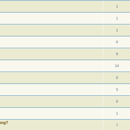
1
1
1
0
6
14
0
5
0
1
hung?
7