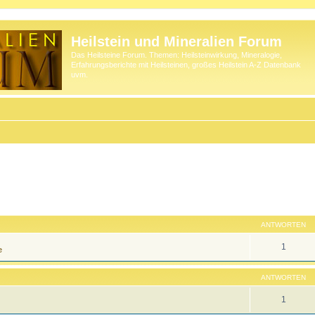
Heilstein und Mineralien Forum
Das Heilsteine Forum. Themen: Heilsteinwirkung, Mineralogie,
Erfahrungsberichte mit Heilsteinen, großes Heilstein A-Z Datenbank
uvm.
ANTWORTEN
1
e
ANTWORTEN
1