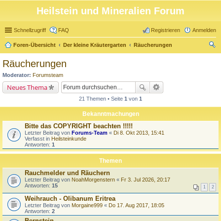
Heilstein und Mineralien Forum
Schnellzugriff
FAQ
Registrieren
Anmelden
Foren-Übersicht
Der kleine Kräutergarten
Räucherungen
uc
Räucherungen
he
Moderator:
Forumsteam
Neues Thema
21 Themen • Seite
1
von
1
Bekanntmachungen
Bitte das COPYRIGHT beachten !!!!!
Letzter Beitrag von
Forums-Team
«
Di 8. Okt 2013, 15:41
Verfasst in
Heilsteinkunde
Antworten:
1
Themen
Rauchmelder und Räuchern
Letzter Beitrag von
NoahMorgenstern
«
Fr 3. Jul 2026, 20:17
Antworten:
15
1
2
Weihrauch - Olibanum Eritrea
Letzter Beitrag von
Morgaine999
«
Do 17. Aug 2017, 18:05
Antworten:
2
Bernstein