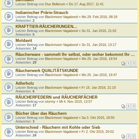
Letzter Beitrag von
Dux Bellorum
«
Do 17. Aug 2017, 11:41
lndianischer Prärie-Strauch
Letzter Beitrag von
Blackmoon-Vagabond
«
Mo 29. Feb 2016, 08:18
Antworten:
2
KRAFTTIER-RÄUCHERUNGEN...
Letzter Beitrag von
Blackmoon-Vagabond
«
So 31. Jan 2016, 21:02
Antworten:
5
Moldavit
Letzter Beitrag von
Blackmoon-Vagabond
«
So 31. Jan 2016, 13:17
Antworten:
14
Räucherware - sammelt Ihr selbst, oder woher bekommt Ihr ...
Letzter Beitrag von
Blackmoon-Vagabond
«
Mo 25. Jan 2016, 19:54
Antworten:
29
1
2
Räucherwerk QUALITÄTSKUNDE
Letzter Beitrag von
Blackmoon-Vagabond
«
Mo 25. Jan 2016, 19:47
Adlerholz
Letzter Beitrag von
Blackmoon-Vagabond
«
Fr 15. Jan 2016, 21:10
Antworten:
6
RÄUCHERFEDERN und RÄUCHERFÄCHER
Letzter Beitrag von
stormy
«
Mi 4. Nov 2015, 13:57
Antworten:
17
1
2
Bücher über das Räuchern
Letzter Beitrag von
Blackmoon-Vagabond
«
Sa 3. Okt 2015, 18:55
Antworten:
3
Unterschied - Räuchern mit Kohle oder Sieb
Letzter Beitrag von
Blackmoon-Vagabond
«
Fr 2. Okt 2015, 20:02
Antworten:
24
1
2