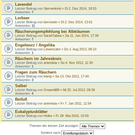
Lavendel
Letzter Beitrag von
Sternenkind
«
Di 2. Dez 2014, 18:53
Antworten:
7
Lorbeer
Letzter Beitrag von
bernstein
«
Di 2. Dez 2014, 13:01
Antworten:
11
Räucherungempfehlung bei Albträumen
Letzter Beitrag von
SarahTabea
«
Sa 11. Jan 2014, 17:39
Antworten:
7
Engelwurz / Angelika
Letzter Beitrag von
Löwenzahn
«
Do 1. Aug 2013, 08:10
Antworten:
1
Räuchern im Jahreskreis
Letzter Beitrag von
artemisia
«
So 4. Nov 2012, 11:30
Antworten:
1
Fragen zum Räuchern
Letzter Beitrag von
klang
«
Sa 13. Okt 2012, 17:40
Antworten:
3
Salbei
Letzter Beitrag von
Gnoemli89
«
Mi 25. Jul 2012, 09:36
Antworten:
4
Beifuß
Letzter Beitrag von
artemisia
«
Fr 7. Jan 2011, 11:54
Eukalyptusblätter
Letzter Beitrag von
Heike
«
Fr 28. Mai 2010, 15:59
Themen der letzten Zeit anzeigen:
Sortiere nach