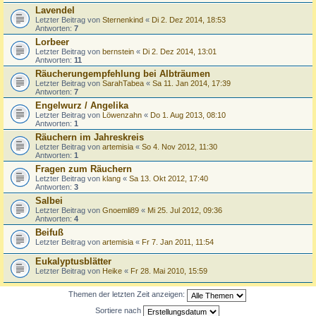
Lavendel
Letzter Beitrag von
Sternenkind
«
Di 2. Dez 2014, 18:53
Antworten:
7
Lorbeer
Letzter Beitrag von
bernstein
«
Di 2. Dez 2014, 13:01
Antworten:
11
Räucherungempfehlung bei Albträumen
Letzter Beitrag von
SarahTabea
«
Sa 11. Jan 2014, 17:39
Antworten:
7
Engelwurz / Angelika
Letzter Beitrag von
Löwenzahn
«
Do 1. Aug 2013, 08:10
Antworten:
1
Räuchern im Jahreskreis
Letzter Beitrag von
artemisia
«
So 4. Nov 2012, 11:30
Antworten:
1
Fragen zum Räuchern
Letzter Beitrag von
klang
«
Sa 13. Okt 2012, 17:40
Antworten:
3
Salbei
Letzter Beitrag von
Gnoemli89
«
Mi 25. Jul 2012, 09:36
Antworten:
4
Beifuß
Letzter Beitrag von
artemisia
«
Fr 7. Jan 2011, 11:54
Eukalyptusblätter
Letzter Beitrag von
Heike
«
Fr 28. Mai 2010, 15:59
Themen der letzten Zeit anzeigen:
Sortiere nach