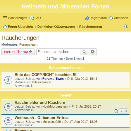
Heilstein und Mineralien Forum
Schnellzugriff
FAQ
Registrieren
Anmelden
Foren-Übersicht
Der kleine Kräutergarten
Räucherungen
uc
Räucherungen
he
Moderator:
Forumsteam
Neues Thema
21 Themen • Seite
1
von
1
Bekanntmachungen
Bitte das COPYRIGHT beachten !!!!!
Letzter Beitrag von
Forums-Team
«
Di 8. Okt 2013, 15:41
Verfasst in
Heilsteinkunde
Antworten:
1
Themen
Rauchmelder und Räuchern
Letzter Beitrag von
NoahMorgenstern
«
Fr 3. Jul 2026, 20:17
Antworten:
15
1
2
Weihrauch - Olibanum Eritrea
Letzter Beitrag von
Morgaine999
«
Do 17. Aug 2017, 18:05
Antworten:
2
Bernstein