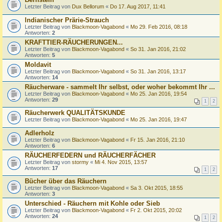
Letzter Beitrag von
Dux Bellorum
«
Do 17. Aug 2017, 11:41
lndianischer Prärie-Strauch
Letzter Beitrag von
Blackmoon-Vagabond
«
Mo 29. Feb 2016, 08:18
Antworten:
2
KRAFTTIER-RÄUCHERUNGEN...
Letzter Beitrag von
Blackmoon-Vagabond
«
So 31. Jan 2016, 21:02
Antworten:
5
Moldavit
Letzter Beitrag von
Blackmoon-Vagabond
«
So 31. Jan 2016, 13:17
Antworten:
14
Räucherware - sammelt Ihr selbst, oder woher bekommt Ihr ...
Letzter Beitrag von
Blackmoon-Vagabond
«
Mo 25. Jan 2016, 19:54
Antworten:
29
1
2
Räucherwerk QUALITÄTSKUNDE
Letzter Beitrag von
Blackmoon-Vagabond
«
Mo 25. Jan 2016, 19:47
Adlerholz
Letzter Beitrag von
Blackmoon-Vagabond
«
Fr 15. Jan 2016, 21:10
Antworten:
6
RÄUCHERFEDERN und RÄUCHERFÄCHER
Letzter Beitrag von
stormy
«
Mi 4. Nov 2015, 13:57
Antworten:
17
1
2
Bücher über das Räuchern
Letzter Beitrag von
Blackmoon-Vagabond
«
Sa 3. Okt 2015, 18:55
Antworten:
3
Unterschied - Räuchern mit Kohle oder Sieb
Letzter Beitrag von
Blackmoon-Vagabond
«
Fr 2. Okt 2015, 20:02
Antworten:
24
1
2