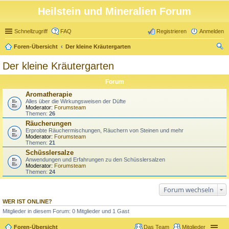
Heilstein und Mineralien Forum
Schnellzugriff
FAQ
Registrieren
Anmelden
Foren-Übersicht
Der kleine Kräutergarten
uc
Der kleine Kräutergarten
he
Forum
Aromatherapie
Alles über die Wirkungsweisen der Düfte
Moderator:
Forumsteam
Themen:
26
Räucherungen
Erprobte Räuchermischungen, Räuchern von Steinen und mehr
Moderator:
Forumsteam
Themen:
21
Schüsslersalze
Anwendungen und Erfahrungen zu den Schüsslersalzen
Moderator:
Forumsteam
Themen:
24
Forum wechseln
WER IST ONLINE?
Mitglieder in diesem Forum: 0 Mitglieder und 1 Gast
Foren-Übersicht
Das Team
Mitglieder