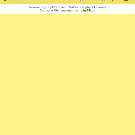
Powered by
phpBB
® Forum Software © phpBB Limited
Deutsche Übersetzung durch
phpBB.de