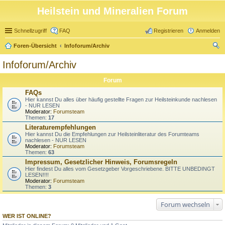
Heilstein und Mineralien Forum
Schnellzugriff
FAQ
Registrieren
Anmelden
Foren-Übersicht
Infoforum/Archiv
uc
Infoforum/Archiv
he
Forum
FAQs
Hier kannst Du alles über häufig gestellte Fragen zur Heilsteinkunde nachlesen
- NUR LESEN
Moderator:
Forumsteam
Themen:
17
Literaturempfehlungen
Hier kannst Du die Empfehlungen zur Heilsteinliteratur des Forumteams
nachlesen - NUR LESEN
Moderator:
Forumsteam
Themen:
63
Impressum, Gesetzlicher Hinweis, Forumsregeln
Hier findest Du alles vom Gesetzgeber Vorgeschriebene. BITTE UNBEDINGT
LESEN!!!!
Moderator:
Forumsteam
Themen:
3
Forum wechseln
WER IST ONLINE?