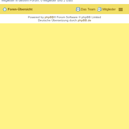
Mitglieder in diesem Forum: 0 Mitglieder und 1 Gast
Foren-Übersicht
Das Team
Mitglieder
Powered by
phpBB
® Forum Software © phpBB Limited
Deutsche Übersetzung durch
phpBB.de