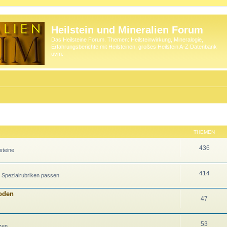
Heilstein und Mineralien Forum
Das Heilsteine Forum. Themen: Heilsteinwirkung, Mineralogie,
Erfahrungsberichte mit Heilsteinen, großes Heilstein A-Z Datenbank
uvm.
THEMEN
436
steine
414
n Spezialrubriken passen
hoden
47
53
zen