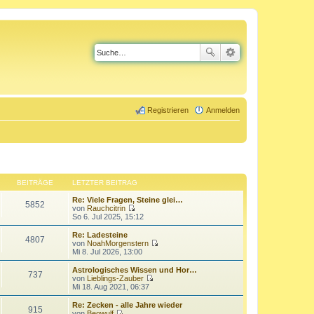
Registrieren
Anmelden
BEITRÄGE
LETZTER BEITRAG
Re: Viele Fragen, Steine glei…
5852
von
Rauchcitrin
N
So 6. Jul 2025, 15:12
e
u
Re: Ladesteine
4807
e
von
NoahMorgenstern
s
N
Mi 8. Jul 2026, 13:00
t
e
e
u
Astrologisches Wissen und Hor…
737
r
e
von
Lieblings-Zauber
B
s
N
Mi 18. Aug 2021, 06:37
e
t
e
i
e
u
Re: Zecken - alle Jahre wieder
t
915
r
e
von
Beowulf