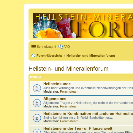
Schnellzugriff
FAQ
Foren-Übersicht
Heilstein- und Mineralienforum
Heilstein- und Mineralienforum
FORUM
Heilsteinkunde
Alles über Wirkungen und eventuelle Nebenwirkungen der Heil
Moderator:
Forumsteam
Allgemeines
Allgemeine Fragen zu Heilsteinen, die nicht in die vorhandene
Moderator:
Forumsteam
Heilsteine in Kombination mit anderen Heilmet
Steine kombiniert mit z.B. Reiki, Bachblüten usw.
Moderator:
Forumsteam
Heilsteine in der Tier- u. Pflanzenwelt
Alles über Steinanwendungen rund ums Tier und unsere Pflan