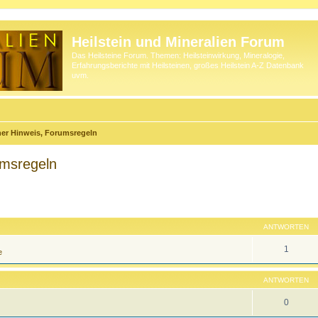
Heilstein und Mineralien Forum
Das Heilsteine Forum. Themen: Heilsteinwirkung, Mineralogie,
Erfahrungsberichte mit Heilsteinen, großes Heilstein A-Z Datenbank
uvm.
her Hinweis, Forumsregeln
umsregeln
ANTWORTEN
1
e
ANTWORTEN
0