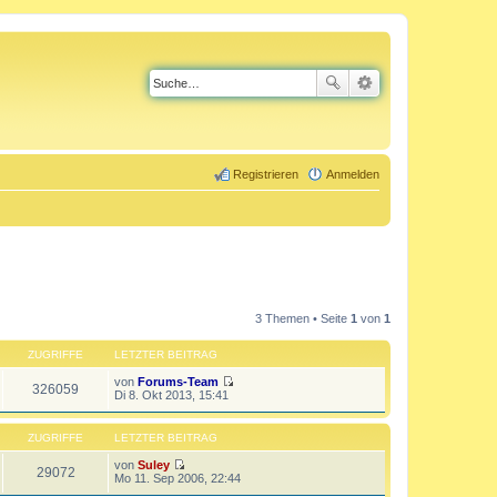
Registrieren
Anmelden
3 Themen • Seite
1
von
1
ZUGRIFFE
LETZTER BEITRAG
von
Forums-Team
326059
N
Di 8. Okt 2013, 15:41
e
u
e
ZUGRIFFE
LETZTER BEITRAG
s
t
von
Suley
29072
e
N
Mo 11. Sep 2006, 22:44
r
e