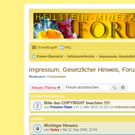
Schnellzugriff
FAQ
Foren-Übersicht
Infoforum/Archiv
Impressum, Gesetzlic
Impressum, Gesetzlicher Hinweis, For
Moderator:
Forumsteam
Neues Thema
BEKANNTMACHUNGEN
Bitte das COPYRIGHT beachten !!!!!
von
Forums-Team
» Fr 1. Mär 2013, 21:23 » in
Heilsteinkund
THEMEN
Wichtiger Hinweis
von
Suley
» Mo 11. Sep 2006, 22:44