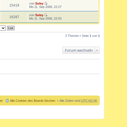
B
u
von
Suley
e
e
15419
N
Mo 11. Sep 2006, 22:27
i
s
e
t
t
u
r
von
Suley
e
e
16287
a
N
Mo 11. Sep 2006, 22:03
r
s
g
e
B
t
u
e
e
e
i
r
s
t
B
t
r
3 Themen • Seite
1
von
1
e
e
a
i
r
g
t
B
r
e
Forum wechseln
a
i
g
t
r
a
g
der
Alle Cookies des Boards löschen
Alle Zeiten sind
UTC+01:00