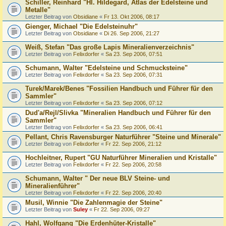
Schiller, Reinhard "Hl. Hildegard, Atlas der Edelsteine und
Metalle"
Letzter Beitrag von
Obsidiane
«
Fr 13. Okt 2006, 08:17
Gienger, Michael "Die Edelsteinuhr"
Letzter Beitrag von
Obsidiane
«
Di 26. Sep 2006, 21:27
Weiß, Stefan "Das große Lapis Mineralienverzeichnis"
Letzter Beitrag von
Felixdorfer
«
Sa 23. Sep 2006, 07:51
Schumann, Walter "Edelsteine und Schmucksteine"
Letzter Beitrag von
Felixdorfer
«
Sa 23. Sep 2006, 07:31
Turek/Marek/Benes "Fossilien Handbuch und Führer für den
Sammler"
Letzter Beitrag von
Felixdorfer
«
Sa 23. Sep 2006, 07:12
Dud'a/Rejl/Slivka "Mineralien Handbuch und Führer für den
Sammler"
Letzter Beitrag von
Felixdorfer
«
Sa 23. Sep 2006, 06:41
Pellant, Chris Ravensburger Naturführer "Steine und Minerale"
Letzter Beitrag von
Felixdorfer
«
Fr 22. Sep 2006, 21:12
Hochleitner, Rupert "GU Naturführer Mineralien und Kristalle"
Letzter Beitrag von
Felixdorfer
«
Fr 22. Sep 2006, 20:58
Schumann, Walter " Der neue BLV Steine- und
Mineralienführer"
Letzter Beitrag von
Felixdorfer
«
Fr 22. Sep 2006, 20:40
Musil, Winnie "Die Zahlenmagie der Steine"
Letzter Beitrag von
Suley
«
Fr 22. Sep 2006, 09:27
Hahl, Wolfgang "Die Erdenhüter-Kristalle"