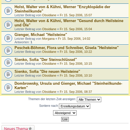
Holst, Walter von & Kühni, Werner "Enzyklopädie der
Steinheilkunde"
Letzter Beitrag von
Obsidiane
«
Fr 15. Sep 2006, 15:07
Holst, Walter von & Kühni, Werner "Gesund durch Heilsteine
und Öle"
Letzter Beitrag von
Obsidiane
«
Fr 15. Sep 2006, 15:04
Gienger, Michael "Heilsteine"
Letzter Beitrag von
Morgana
«
Fr 15. Sep 2006, 14:02
Antworten:
1
Peschek-Böhmer, Flora und Schreiber, Gisela "Heilsteine"
Letzter Beitrag von
Obsidiane
«
Fr 15. Sep 2006, 10:22
Sienko, Sofia "Der Steinschlüssel"
Letzter Beitrag von
Obsidiane
«
Fr 15. Sep 2006, 10:15
Sienko, Sofia "Die neuen Heilsteine"
Letzter Beitrag von
Obsidiane
«
Fr 15. Sep 2006, 10:10
Dombrowsky, Ursula und Gienger, Michael "Steinheilkunde-
Karten"
Letzter Beitrag von
Obsidiane
«
Fr 15. Sep 2006, 08:37
Themen der letzten Zeit anzeigen:
Sortiere nach
Neues Thema