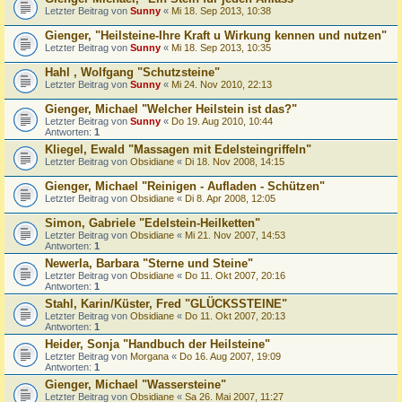
Letzter Beitrag von
Sunny
«
Mi 18. Sep 2013, 10:38
Gienger, "Heilsteine-Ihre Kraft u Wirkung kennen und nutzen"
Letzter Beitrag von
Sunny
«
Mi 18. Sep 2013, 10:35
Hahl , Wolfgang "Schutzsteine"
Letzter Beitrag von
Sunny
«
Mi 24. Nov 2010, 22:13
Gienger, Michael "Welcher Heilstein ist das?"
Letzter Beitrag von
Sunny
«
Do 19. Aug 2010, 10:44
Antworten:
1
Kliegel, Ewald "Massagen mit Edelsteingriffeln"
Letzter Beitrag von
Obsidiane
«
Di 18. Nov 2008, 14:15
Gienger, Michael "Reinigen - Aufladen - Schützen"
Letzter Beitrag von
Obsidiane
«
Di 8. Apr 2008, 12:05
Simon, Gabriele "Edelstein-Heilketten"
Letzter Beitrag von
Obsidiane
«
Mi 21. Nov 2007, 14:53
Antworten:
1
Newerla, Barbara "Sterne und Steine"
Letzter Beitrag von
Obsidiane
«
Do 11. Okt 2007, 20:16
Antworten:
1
Stahl, Karin/Küster, Fred "GLÜCKSSTEINE"
Letzter Beitrag von
Obsidiane
«
Do 11. Okt 2007, 20:13
Antworten:
1
Heider, Sonja "Handbuch der Heilsteine"
Letzter Beitrag von
Morgana
«
Do 16. Aug 2007, 19:09
Antworten:
1
Gienger, Michael "Wassersteine"
Letzter Beitrag von
Obsidiane
«
Sa 26. Mai 2007, 11:27