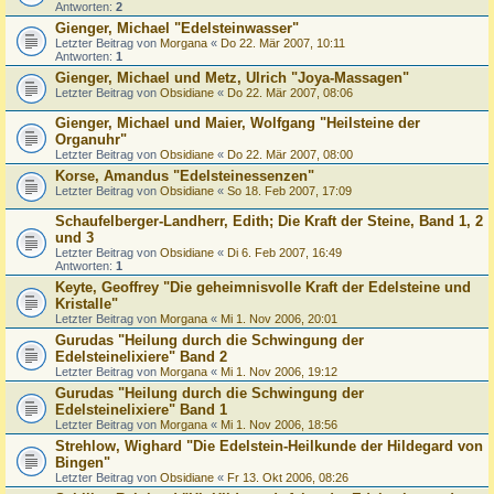
Antworten:
2
Gienger, Michael "Edelsteinwasser"
Letzter Beitrag von
Morgana
«
Do 22. Mär 2007, 10:11
Antworten:
1
Gienger, Michael und Metz, Ulrich "Joya-Massagen"
Letzter Beitrag von
Obsidiane
«
Do 22. Mär 2007, 08:06
Gienger, Michael und Maier, Wolfgang "Heilsteine der
Organuhr"
Letzter Beitrag von
Obsidiane
«
Do 22. Mär 2007, 08:00
Korse, Amandus "Edelsteinessenzen"
Letzter Beitrag von
Obsidiane
«
So 18. Feb 2007, 17:09
Schaufelberger-Landherr, Edith; Die Kraft der Steine, Band 1, 2
und 3
Letzter Beitrag von
Obsidiane
«
Di 6. Feb 2007, 16:49
Antworten:
1
Keyte, Geoffrey "Die geheimnisvolle Kraft der Edelsteine und
Kristalle"
Letzter Beitrag von
Morgana
«
Mi 1. Nov 2006, 20:01
Gurudas "Heilung durch die Schwingung der
Edelsteinelixiere" Band 2
Letzter Beitrag von
Morgana
«
Mi 1. Nov 2006, 19:12
Gurudas "Heilung durch die Schwingung der
Edelsteinelixiere" Band 1
Letzter Beitrag von
Morgana
«
Mi 1. Nov 2006, 18:56
Strehlow, Wighard "Die Edelstein-Heilkunde der Hildegard von
Bingen"
Letzter Beitrag von
Obsidiane
«
Fr 13. Okt 2006, 08:26