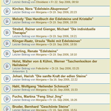
Letzter Beitrag von
Obsidiane
«
Fr 22. Sep 2006, 08:50
Kircher, Nora "Edelstein-Akupressur"
Letzter Beitrag von
Morgana
«
Di 19. Sep 2006, 20:23
Melody "Das Handbuch der Edelsteine und Kristalle"
Letzter Beitrag von
Morgana
«
Di 19. Sep 2006, 19:59
Strebel, Rainer und Gienger, Michael "Die individuelle
Therapie"
Letzter Beitrag von
Morgana
«
Di 19. Sep 2006, 19:21
Klinger-Raatz, Ursula "Reiki mit Edelsteinen"
Letzter Beitrag von
Morgana
«
Di 19. Sep 2006, 18:50
Sperling, Renate "Edelsteine"
Letzter Beitrag von
Morgana
«
Di 19. Sep 2006, 18:10
Holst, Walter von & Kühni, Werner "Taschenlexikon der
Heilsteine"
Letzter Beitrag von
Felixdorfer
«
Di 19. Sep 2006, 03:25
Antworten:
1
Johari, Harish "Die sanfte Kraft der edlen Steine"
Letzter Beitrag von
Morgana
«
Sa 16. Sep 2006, 22:22
Hahl, Wolfgang "Heilender Schmuck"
Letzter Beitrag von
Morgana
«
Sa 16. Sep 2006, 15:33
Fuchs, Martina "Feng Shui Jing"
Letzter Beitrag von
Morgana
«
Fr 15. Sep 2006, 16:26
Bruder, Bernhard "Geschönte Steine"
Letzter Beitrag von
Morgana
«
Fr 15. Sep 2006, 15:51