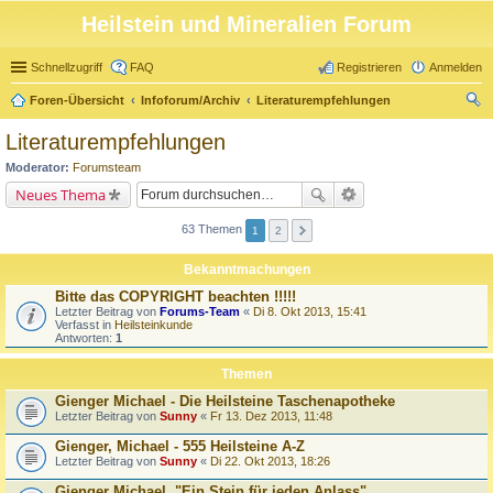
Heilstein und Mineralien Forum
Schnellzugriff
FAQ
Registrieren
Anmelden
Foren-Übersicht
Infoforum/Archiv
Literaturempfehlungen
uc
Literaturempfehlungen
he
Moderator:
Forumsteam
Neues Thema
63 Themen
1
2
Bekanntmachungen
Bitte das COPYRIGHT beachten !!!!!
Letzter Beitrag von
Forums-Team
«
Di 8. Okt 2013, 15:41
Verfasst in
Heilsteinkunde
Antworten:
1
Themen
Gienger Michael - Die Heilsteine Taschenapotheke
Letzter Beitrag von
Sunny
«
Fr 13. Dez 2013, 11:48
Gienger, Michael - 555 Heilsteine A-Z
Letzter Beitrag von
Sunny
«
Di 22. Okt 2013, 18:26
Gienger Michael, "Ein Stein für jeden Anlass"