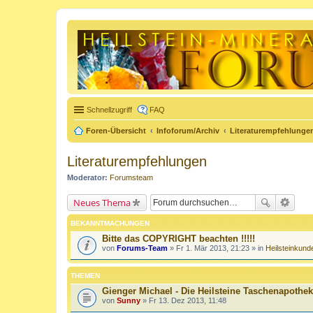
Schnellzugriff
FAQ
Foren-Übersicht
Infoforum/Archiv
Literaturempfehlunge
Literaturempfehlungen
Moderator:
Forumsteam
Neues Thema
BEKANNTMACHUNGEN
Bitte das COPYRIGHT beachten !!!!!
von
Forums-Team
» Fr 1. Mär 2013, 21:23 » in
Heilsteinkund
THEMEN
Gienger Michael - Die Heilsteine Taschenapothe
von
Sunny
» Fr 13. Dez 2013, 11:48