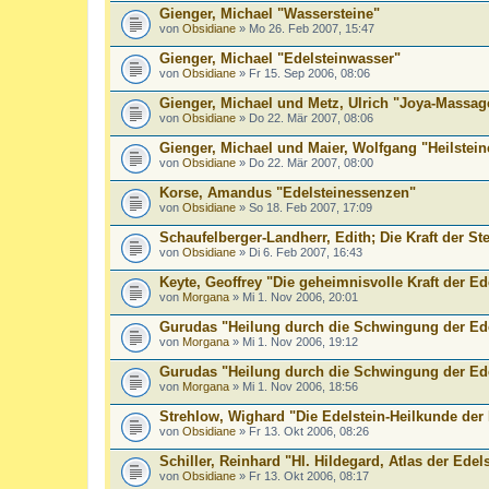
Gienger, Michael "Wassersteine"
von
Obsidiane
» Mo 26. Feb 2007, 15:47
Gienger, Michael "Edelsteinwasser"
von
Obsidiane
» Fr 15. Sep 2006, 08:06
Gienger, Michael und Metz, Ulrich "Joya-Massag
von
Obsidiane
» Do 22. Mär 2007, 08:06
Gienger, Michael und Maier, Wolfgang "Heilstei
von
Obsidiane
» Do 22. Mär 2007, 08:00
Korse, Amandus "Edelsteinessenzen"
von
Obsidiane
» So 18. Feb 2007, 17:09
Schaufelberger-Landherr, Edith; Die Kraft der St
von
Obsidiane
» Di 6. Feb 2007, 16:43
Keyte, Geoffrey "Die geheimnisvolle Kraft der Ed
von
Morgana
» Mi 1. Nov 2006, 20:01
Gurudas "Heilung durch die Schwingung der Ede
von
Morgana
» Mi 1. Nov 2006, 19:12
Gurudas "Heilung durch die Schwingung der Ede
von
Morgana
» Mi 1. Nov 2006, 18:56
Strehlow, Wighard "Die Edelstein-Heilkunde der
von
Obsidiane
» Fr 13. Okt 2006, 08:26
Schiller, Reinhard "Hl. Hildegard, Atlas der Edel
von
Obsidiane
» Fr 13. Okt 2006, 08:17