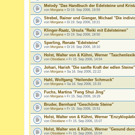
Melody "Das Handbuch der Edelsteine und Krista
von
Morgana
» Di 19. Sep 2006, 19:59
Strebel, Rainer und Gienger, Michael "Die indivi
von
Morgana
» Di 19. Sep 2006, 19:21
Klinger-Raatz, Ursula "Reiki mit Edelsteinen"
von
Morgana
» Di 19. Sep 2006, 18:50
Sperling, Renate "Edelsteine"
von
Morgana
» Di 19. Sep 2006, 18:10
Holst, Walter von & Kühni, Werner "Taschenlexik
von
Obsidiane
» Fr 15. Sep 2006, 14:54
Johari, Harish "Die sanfte Kraft der edlen Steine"
von
Morgana
» Sa 16. Sep 2006, 22:22
Hahl, Wolfgang "Heilender Schmuck"
von
Morgana
» Sa 16. Sep 2006, 15:33
Fuchs, Martina "Feng Shui Jing"
von
Morgana
» Fr 15. Sep 2006, 16:26
Bruder, Bernhard "Geschönte Steine"
von
Morgana
» Fr 15. Sep 2006, 15:51
Holst, Walter von & Kühni, Werner "Enzyklopädi
von
Obsidiane
» Fr 15. Sep 2006, 15:07
Holst, Walter von & Kühni, Werner "Gesund durc
von
Obsidiane
» Fr 15. Sep 2006, 15:04