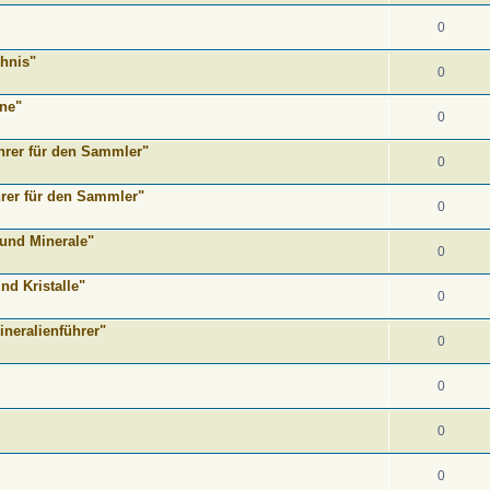
0
chnis"
0
ne"
0
hrer für den Sammler"
0
hrer für den Sammler"
0
 und Minerale"
0
nd Kristalle"
0
neralienführer"
0
0
0
0