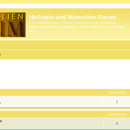
Heilstein und Mineralien Forum
Das Heilsteine Forum. Themen: Heilsteinwirkung, Mineralogie,
Erfahrungsberichte mit Heilsteinen, großes Heilstein A-Z Datenbank
uvm.
n
ANTWORTEN
1
e
ANTWORTEN
ke
0