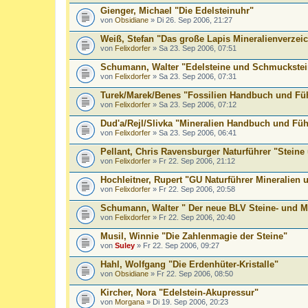
Gienger, Michael "Die Edelsteinuhr"
von
Obsidiane
» Di 26. Sep 2006, 21:27
Weiß, Stefan "Das große Lapis Mineralienverzei
von
Felixdorfer
» Sa 23. Sep 2006, 07:51
Schumann, Walter "Edelsteine und Schmuckstei
von
Felixdorfer
» Sa 23. Sep 2006, 07:31
Turek/Marek/Benes "Fossilien Handbuch und Fü
von
Felixdorfer
» Sa 23. Sep 2006, 07:12
Dud'a/Rejl/Slivka "Mineralien Handbuch und Fü
von
Felixdorfer
» Sa 23. Sep 2006, 06:41
Pellant, Chris Ravensburger Naturführer "Steine
von
Felixdorfer
» Fr 22. Sep 2006, 21:12
Hochleitner, Rupert "GU Naturführer Mineralien u
von
Felixdorfer
» Fr 22. Sep 2006, 20:58
Schumann, Walter " Der neue BLV Steine- und Mi
von
Felixdorfer
» Fr 22. Sep 2006, 20:40
Musil, Winnie "Die Zahlenmagie der Steine"
von
Suley
» Fr 22. Sep 2006, 09:27
Hahl, Wolfgang "Die Erdenhüter-Kristalle"
von
Obsidiane
» Fr 22. Sep 2006, 08:50
Kircher, Nora "Edelstein-Akupressur"
von
Morgana
» Di 19. Sep 2006, 20:23