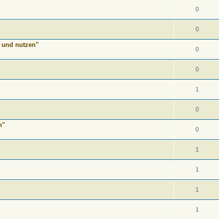
0
0
n und nutzen"
0
0
1
0
n"
0
1
1
1
1