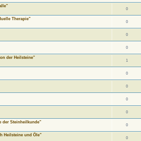
lle"
0
duelle Therapie"
0
0
0
on der Heilsteine"
1
0
0
0
0
e der Steinheilkunde"
0
h Heilsteine und Öle"
0