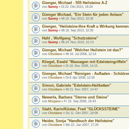
Gienger, Michael - 555 Heilsteine A-Z
von
Sunny
» Di 22. Okt 2013, 18:26
Gienger Michael, "Ein Stein für jeden Anlass"
von
Sunny
» Mi 18. Sep 2013, 10:38
Gienger, "Heilsteine-Ihre Kraft u Wirkung kenne
von
Sunny
» Mi 18. Sep 2013, 10:35
Hahl , Wolfgang "Schutzsteine"
von
Sunny
» Mi 24. Nov 2010, 22:13
Gienger, Michael "Welcher Heilstein ist das?"
von
Obsidiane
» Mi 16. Jul 2008, 12:14
Kliegel, Ewald "Massagen mit Edelsteingriffeln"
von
Obsidiane
» Di 18. Nov 2008, 14:15
Gienger, Michael "Reinigen - Aufladen - Schütze
von
Obsidiane
» Di 8. Apr 2008, 12:05
Simon, Gabriele "Edelstein-Heilketten"
von
Obsidiane
» Mi 21. Nov 2007, 14:47
Newerla, Barbara "Sterne und Steine"
von
Morgana
» Fr 15. Sep 2006, 16:43
Stahl, Karin/Küster, Fred "GLÜCKSSTEINE"
von
Obsidiane
» Do 11. Okt 2007, 20:08
Heider, Sonja "Handbuch der Heilsteine"
von
Obsidiane
» Mo 22. Jan 2007, 17:26