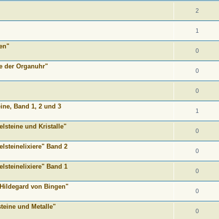
2
1
en"
0
ne der Organuhr"
0
0
eine, Band 1, 2 und 3
1
elsteine und Kristalle"
0
lsteinelixiere" Band 2
0
lsteinelixiere" Band 1
0
 Hildegard von Bingen"
0
steine und Metalle"
0