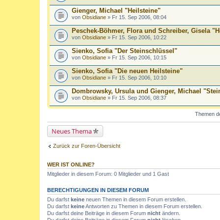
Gienger, Michael "Heilsteine"
von
Obsidiane
» Fr 15. Sep 2006, 08:04
Peschek-Böhmer, Flora und Schreiber, Gisela "He
von
Obsidiane
» Fr 15. Sep 2006, 10:22
Sienko, Sofia "Der Steinschlüssel"
von
Obsidiane
» Fr 15. Sep 2006, 10:15
Sienko, Sofia "Die neuen Heilsteine"
von
Obsidiane
» Fr 15. Sep 2006, 10:10
Dombrowsky, Ursula und Gienger, Michael "Stei
von
Obsidiane
» Fr 15. Sep 2006, 08:37
Themen der
Neues Thema
Zurück zur Foren-Übersicht
WER IST ONLINE?
Mitglieder in diesem Forum: 0 Mitglieder und 1 Gast
BERECHTIGUNGEN IN DIESEM FORUM
Du darfst
keine
neuen Themen in diesem Forum erstellen.
Du darfst
keine
Antworten zu Themen in diesem Forum erstellen.
Du darfst deine Beiträge in diesem Forum
nicht
ändern.