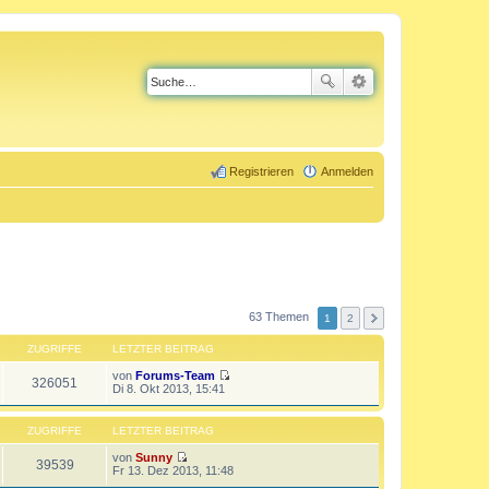
Registrieren
Anmelden
63 Themen
1
2
ZUGRIFFE
LETZTER BEITRAG
von
Forums-Team
326051
N
Di 8. Okt 2013, 15:41
e
u
e
ZUGRIFFE
LETZTER BEITRAG
s
t
von
Sunny
39539
e
N
Fr 13. Dez 2013, 11:48
r
e