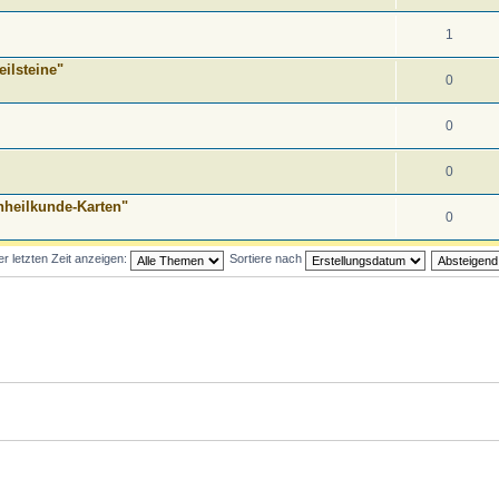
1
ilsteine"
0
0
0
nheilkunde-Karten"
0
 letzten Zeit anzeigen:
Sortiere nach