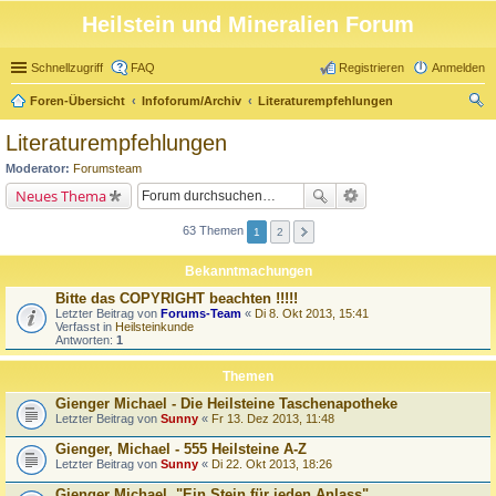
Heilstein und Mineralien Forum
Schnellzugriff
FAQ
Registrieren
Anmelden
Foren-Übersicht
Infoforum/Archiv
Literaturempfehlungen
uc
Literaturempfehlungen
he
Moderator:
Forumsteam
Neues Thema
63 Themen
1
2
Bekanntmachungen
Bitte das COPYRIGHT beachten !!!!!
Letzter Beitrag von
Forums-Team
«
Di 8. Okt 2013, 15:41
Verfasst in
Heilsteinkunde
Antworten:
1
Themen
Gienger Michael - Die Heilsteine Taschenapotheke
Letzter Beitrag von
Sunny
«
Fr 13. Dez 2013, 11:48
Gienger, Michael - 555 Heilsteine A-Z
Letzter Beitrag von
Sunny
«
Di 22. Okt 2013, 18:26
Gienger Michael, "Ein Stein für jeden Anlass"