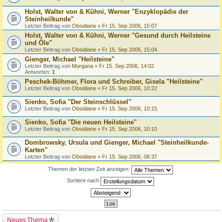
Holst, Walter von & Kühni, Werner "Enzyklopädie der
Steinheilkunde"
Letzter Beitrag von
Obsidiane
«
Fr 15. Sep 2006, 15:07
Holst, Walter von & Kühni, Werner "Gesund durch Heilsteine
und Öle"
Letzter Beitrag von
Obsidiane
«
Fr 15. Sep 2006, 15:04
Gienger, Michael "Heilsteine"
Letzter Beitrag von
Morgana
«
Fr 15. Sep 2006, 14:02
Antworten:
1
Peschek-Böhmer, Flora und Schreiber, Gisela "Heilsteine"
Letzter Beitrag von
Obsidiane
«
Fr 15. Sep 2006, 10:22
Sienko, Sofia "Der Steinschlüssel"
Letzter Beitrag von
Obsidiane
«
Fr 15. Sep 2006, 10:15
Sienko, Sofia "Die neuen Heilsteine"
Letzter Beitrag von
Obsidiane
«
Fr 15. Sep 2006, 10:10
Dombrowsky, Ursula und Gienger, Michael "Steinheilkunde-
Karten"
Letzter Beitrag von
Obsidiane
«
Fr 15. Sep 2006, 08:37
Themen der letzten Zeit anzeigen:
Sortiere nach
Neues Thema