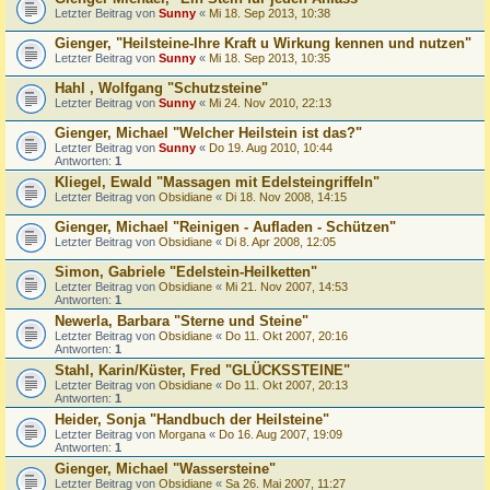
Letzter Beitrag von
Sunny
«
Mi 18. Sep 2013, 10:38
Gienger, "Heilsteine-Ihre Kraft u Wirkung kennen und nutzen"
Letzter Beitrag von
Sunny
«
Mi 18. Sep 2013, 10:35
Hahl , Wolfgang "Schutzsteine"
Letzter Beitrag von
Sunny
«
Mi 24. Nov 2010, 22:13
Gienger, Michael "Welcher Heilstein ist das?"
Letzter Beitrag von
Sunny
«
Do 19. Aug 2010, 10:44
Antworten:
1
Kliegel, Ewald "Massagen mit Edelsteingriffeln"
Letzter Beitrag von
Obsidiane
«
Di 18. Nov 2008, 14:15
Gienger, Michael "Reinigen - Aufladen - Schützen"
Letzter Beitrag von
Obsidiane
«
Di 8. Apr 2008, 12:05
Simon, Gabriele "Edelstein-Heilketten"
Letzter Beitrag von
Obsidiane
«
Mi 21. Nov 2007, 14:53
Antworten:
1
Newerla, Barbara "Sterne und Steine"
Letzter Beitrag von
Obsidiane
«
Do 11. Okt 2007, 20:16
Antworten:
1
Stahl, Karin/Küster, Fred "GLÜCKSSTEINE"
Letzter Beitrag von
Obsidiane
«
Do 11. Okt 2007, 20:13
Antworten:
1
Heider, Sonja "Handbuch der Heilsteine"
Letzter Beitrag von
Morgana
«
Do 16. Aug 2007, 19:09
Antworten:
1
Gienger, Michael "Wassersteine"
Letzter Beitrag von
Obsidiane
«
Sa 26. Mai 2007, 11:27