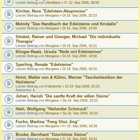
Letzter Beitrag von
Obsidiane
«
Fr 22. Sep 2006, 08:50
Kircher, Nora "Edelstein-Akupressur"
Letzter Beitrag von
Morgana
«
Di 19. Sep 2006, 20:23
Melody "Das Handbuch der Edelsteine und Kristalle"
Letzter Beitrag von
Morgana
«
Di 19. Sep 2006, 19:59
Strebel, Rainer und Gienger, Michael "Die individuelle
Therapie"
Letzter Beitrag von
Morgana
«
Di 19. Sep 2006, 19:21
Klinger-Raatz, Ursula "Reiki mit Edelsteinen"
Letzter Beitrag von
Morgana
«
Di 19. Sep 2006, 18:50
Sperling, Renate "Edelsteine"
Letzter Beitrag von
Morgana
«
Di 19. Sep 2006, 18:10
Holst, Walter von & Kühni, Werner "Taschenlexikon der
Heilsteine"
Letzter Beitrag von
Felixdorfer
«
Di 19. Sep 2006, 03:25
Antworten:
1
Johari, Harish "Die sanfte Kraft der edlen Steine"
Letzter Beitrag von
Morgana
«
Sa 16. Sep 2006, 22:22
Hahl, Wolfgang "Heilender Schmuck"
Letzter Beitrag von
Morgana
«
Sa 16. Sep 2006, 15:33
Fuchs, Martina "Feng Shui Jing"
Letzter Beitrag von
Morgana
«
Fr 15. Sep 2006, 16:26
Bruder, Bernhard "Geschönte Steine"
Letzter Beitrag von
Morgana
«
Fr 15. Sep 2006, 15:51