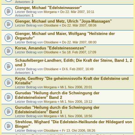
Antworten:
2
Gienger, Michael "Edelsteinwasser"
Letzter Beitrag von
Morgana
«
Do 22. Mär 2007, 10:11
Antworten:
1
Gienger, Michael und Metz, Ulrich "Joya-Massagen"
Letzter Beitrag von
Obsidiane
«
Do 22. Mär 2007, 08:06
Gienger, Michael und Maier, Wolfgang "Heilsteine der
Organuhr"
Letzter Beitrag von
Obsidiane
«
Do 22. Mär 2007, 08:00
Korse, Amandus "Edelsteinessenzen"
Letzter Beitrag von
Obsidiane
«
So 18. Feb 2007, 17:09
Schaufelberger-Landherr, Edith; Die Kraft der Steine, Band 1, 2
und 3
Letzter Beitrag von
Obsidiane
«
Di 6. Feb 2007, 16:49
Antworten:
1
Keyte, Geoffrey "Die geheimnisvolle Kraft der Edelsteine und
Kristalle"
Letzter Beitrag von
Morgana
«
Mi 1. Nov 2006, 20:01
Gurudas "Heilung durch die Schwingung der
Edelsteinelixiere" Band 2
Letzter Beitrag von
Morgana
«
Mi 1. Nov 2006, 19:12
Gurudas "Heilung durch die Schwingung der
Edelsteinelixiere" Band 1
Letzter Beitrag von
Morgana
«
Mi 1. Nov 2006, 18:56
Strehlow, Wighard "Die Edelstein-Heilkunde der Hildegard von
Bingen"
Letzter Beitrag von
Obsidiane
«
Fr 13. Okt 2006, 08:26