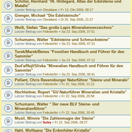
Schiller, Reinhard "Hl. Hildegard, Atlas der Edelsteine und
Metalle"
Letzter Beitrag von
Obsidiane
«
Fr 13. Okt 2006, 08:17
Gienger, Michael "Die Edelsteinuhr"
Letzter Beitrag von
Obsidiane
«
Di 26. Sep 2006, 21:27
Weiß, Stefan "Das große Lapis Mineralienverzeichnis"
Letzter Beitrag von
Felixdorfer
«
Sa 23. Sep 2006, 07:51
Schumann, Walter "Edelsteine und Schmucksteine"
Letzter Beitrag von
Felixdorfer
«
Sa 23. Sep 2006, 07:31
Turek/Marek/Benes "Fossilien Handbuch und Führer für den
Sammler"
Letzter Beitrag von
Felixdorfer
«
Sa 23. Sep 2006, 07:12
Dud'a/Rejl/Slivka "Mineralien Handbuch und Führer für den
Sammler"
Letzter Beitrag von
Felixdorfer
«
Sa 23. Sep 2006, 06:41
Pellant, Chris Ravensburger Naturführer "Steine und Minerale"
Letzter Beitrag von
Felixdorfer
«
Fr 22. Sep 2006, 21:12
Hochleitner, Rupert "GU Naturführer Mineralien und Kristalle"
Letzter Beitrag von
Felixdorfer
«
Fr 22. Sep 2006, 20:58
Schumann, Walter " Der neue BLV Steine- und
Mineralienführer"
Letzter Beitrag von
Felixdorfer
«
Fr 22. Sep 2006, 20:40
Musil, Winnie "Die Zahlenmagie der Steine"
Letzter Beitrag von
Suley
«
Fr 22. Sep 2006, 09:27
Hahl, Wolfgang "Die Erdenhüter-Kristalle"