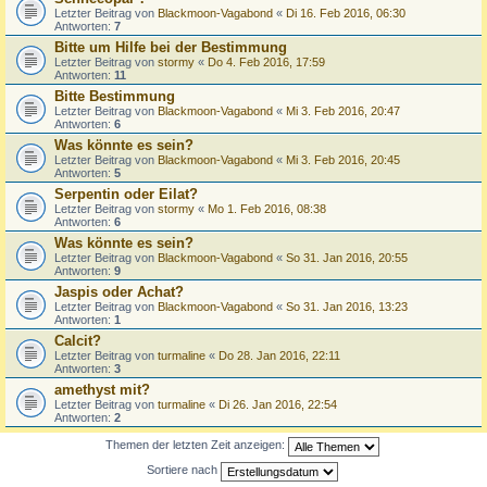
Letzter Beitrag von
Blackmoon-Vagabond
«
Di 16. Feb 2016, 06:30
Antworten:
7
Bitte um Hilfe bei der Bestimmung
Letzter Beitrag von
stormy
«
Do 4. Feb 2016, 17:59
Antworten:
11
Bitte Bestimmung
Letzter Beitrag von
Blackmoon-Vagabond
«
Mi 3. Feb 2016, 20:47
Antworten:
6
Was könnte es sein?
Letzter Beitrag von
Blackmoon-Vagabond
«
Mi 3. Feb 2016, 20:45
Antworten:
5
Serpentin oder Eilat?
Letzter Beitrag von
stormy
«
Mo 1. Feb 2016, 08:38
Antworten:
6
Was könnte es sein?
Letzter Beitrag von
Blackmoon-Vagabond
«
So 31. Jan 2016, 20:55
Antworten:
9
Jaspis oder Achat?
Letzter Beitrag von
Blackmoon-Vagabond
«
So 31. Jan 2016, 13:23
Antworten:
1
Calcit?
Letzter Beitrag von
turmaline
«
Do 28. Jan 2016, 22:11
Antworten:
3
amethyst mit?
Letzter Beitrag von
turmaline
«
Di 26. Jan 2016, 22:54
Antworten:
2
Themen der letzten Zeit anzeigen:
Sortiere nach