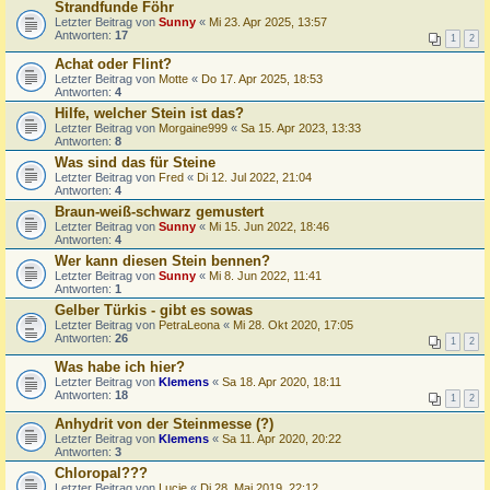
Strandfunde Föhr
Letzter Beitrag von
Sunny
«
Mi 23. Apr 2025, 13:57
Antworten:
17
1
2
Achat oder Flint?
Letzter Beitrag von
Motte
«
Do 17. Apr 2025, 18:53
Antworten:
4
Hilfe, welcher Stein ist das?
Letzter Beitrag von
Morgaine999
«
Sa 15. Apr 2023, 13:33
Antworten:
8
Was sind das für Steine
Letzter Beitrag von
Fred
«
Di 12. Jul 2022, 21:04
Antworten:
4
Braun-weiß-schwarz gemustert
Letzter Beitrag von
Sunny
«
Mi 15. Jun 2022, 18:46
Antworten:
4
Wer kann diesen Stein bennen?
Letzter Beitrag von
Sunny
«
Mi 8. Jun 2022, 11:41
Antworten:
1
Gelber Türkis - gibt es sowas
Letzter Beitrag von
PetraLeona
«
Mi 28. Okt 2020, 17:05
Antworten:
26
1
2
Was habe ich hier?
Letzter Beitrag von
Klemens
«
Sa 18. Apr 2020, 18:11
Antworten:
18
1
2
Anhydrit von der Steinmesse (?)
Letzter Beitrag von
Klemens
«
Sa 11. Apr 2020, 20:22
Antworten:
3
Chloropal???
Letzter Beitrag von
Lucie
«
Di 28. Mai 2019, 22:12