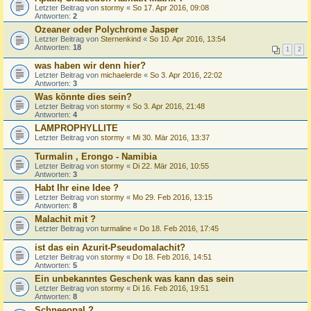
Letzter Beitrag von
stormy
«
So 17. Apr 2016, 09:08
Antworten:
2
Ozeaner oder Polychrome Jasper
Letzter Beitrag von
Sternenkind
«
So 10. Apr 2016, 13:54
Antworten:
18
1
2
was haben wir denn hier?
Letzter Beitrag von
michaelerde
«
So 3. Apr 2016, 22:02
Antworten:
3
Was könnte dies sein?
Letzter Beitrag von
stormy
«
So 3. Apr 2016, 21:48
Antworten:
4
LAMPROPHYLLITE
Letzter Beitrag von
stormy
«
Mi 30. Mär 2016, 13:37
Turmalin , Erongo - Namibia
Letzter Beitrag von
stormy
«
Di 22. Mär 2016, 10:55
Antworten:
3
Habt Ihr eine Idee ?
Letzter Beitrag von
stormy
«
Mo 29. Feb 2016, 13:15
Antworten:
8
Malachit mit ?
Letzter Beitrag von
turmaline
«
Do 18. Feb 2016, 17:45
ist das ein Azurit-Pseudomalachit?
Letzter Beitrag von
stormy
«
Do 18. Feb 2016, 14:51
Antworten:
5
Ein unbekanntes Geschenk was kann das sein
Letzter Beitrag von
stormy
«
Di 16. Feb 2016, 19:51
Antworten:
8
Schneeopal ?