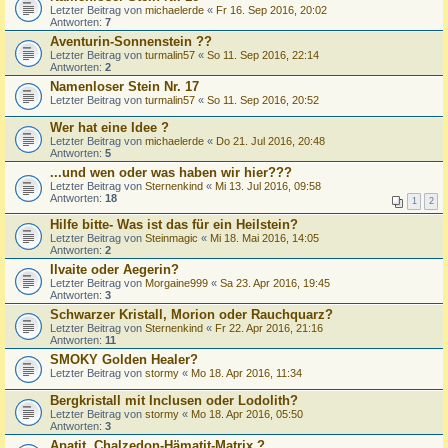
Letzter Beitrag von
michaelerde
«
Fr 16. Sep 2016, 20:02
Antworten:
7
Aventurin-Sonnenstein ??
Letzter Beitrag von
turmalin57
«
So 11. Sep 2016, 22:14
Antworten:
2
Namenloser Stein Nr. 17
Letzter Beitrag von
turmalin57
«
So 11. Sep 2016, 20:52
Wer hat eine Idee ?
Letzter Beitrag von
michaelerde
«
Do 21. Jul 2016, 20:48
Antworten:
5
...und wen oder was haben wir hier???
Letzter Beitrag von
Sternenkind
«
Mi 13. Jul 2016, 09:58
Antworten:
18
1
2
Hilfe bitte- Was ist das für ein Heilstein?
Letzter Beitrag von
Steinmagic
«
Mi 18. Mai 2016, 14:05
Antworten:
2
Ilvaite oder Aegerin?
Letzter Beitrag von
Morgaine999
«
Sa 23. Apr 2016, 19:45
Antworten:
3
Schwarzer Kristall, Morion oder Rauchquarz?
Letzter Beitrag von
Sternenkind
«
Fr 22. Apr 2016, 21:16
Antworten:
11
SMOKY Golden Healer?
Letzter Beitrag von
stormy
«
Mo 18. Apr 2016, 11:34
Bergkristall mit Inclusen oder Lodolith?
Letzter Beitrag von
stormy
«
Mo 18. Apr 2016, 05:50
Antworten:
3
Apatit, Chalzedon-Hämatit-Matrix ?