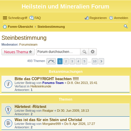
Heilstein und Mineralien Forum
Schnellzugriff
FAQ
Registrieren
Anmelden
Foren-Übersicht
Steinbestimmung
uc
Steinbestimmung
he
Moderator:
Forumsteam
Neues Thema
493 Themen
1
2
3
4
5
…
10
Bekanntmachungen
Bitte das COPYRIGHT beachten !!!!!
Letzter Beitrag von
Forums-Team
«
Di 8. Okt 2013, 15:41
Verfasst in
Heilsteinkunde
Antworten:
1
Themen
Härtetest -Ritztest
Letzter Beitrag von
Realgar
«
Di 30. Jun 2009, 18:13
Antworten:
2
Was ist das für ein Stein und Christal
Letzter Beitrag von
Morgaine999
«
Do 9. Apr 2026, 17:27
Antworten:
2