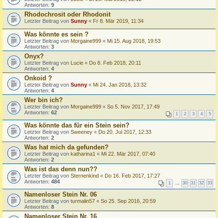
Antworten:
9
Rhodochrosit oder Rhodonit
Letzter Beitrag von
Sunny
«
Fr 8. Mär 2019, 11:34
Was könnte es sein ?
Letzter Beitrag von
Morgaine999
«
Mi 15. Aug 2018, 19:53
Antworten:
3
Onyx?
Letzter Beitrag von
Lucie
«
Do 8. Feb 2018, 20:11
Antworten:
4
Onkoid ?
Letzter Beitrag von
Sunny
«
Mi 24. Jan 2018, 13:32
Antworten:
4
Wer bin ich?
Letzter Beitrag von
Morgaine999
«
So 5. Nov 2017, 17:49
Antworten:
62
1
2
3
4
5
Was könnte das für ein Stein sein?
Letzter Beitrag von
Sweeney
«
Do 20. Jul 2017, 12:33
Antworten:
2
Was hat mich da gefunden?
Letzter Beitrag von
katharina1
«
Mi 22. Mär 2017, 07:40
Antworten:
2
Was ist das denn nun??
Letzter Beitrag von
Sternenkind
«
Do 16. Feb 2017, 17:27
Antworten:
484
1
…
30
31
32
33
Namenloser Stein Nr. 06
Letzter Beitrag von
turmalin57
«
So 25. Sep 2016, 20:59
Antworten:
8
Namenloser Stein Nr. 16