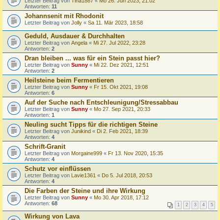
Letzter Beitrag von
Tina1887
«
Mo 26. Jun 2023, 21:02
Antworten:
11
Johannsenit mit Rhodonit
Letzter Beitrag von
Jolly
«
Sa 11. Mär 2023, 18:58
Geduld, Ausdauer & Durchhalten
Letzter Beitrag von
Angela
«
Mi 27. Jul 2022, 23:28
Antworten:
2
Dran bleiben ... was für ein Stein passt hier?
Letzter Beitrag von
Sunny
«
Mi 22. Dez 2021, 12:51
Antworten:
2
Heilsteine beim Fermentieren
Letzter Beitrag von
Sunny
«
Fr 15. Okt 2021, 19:08
Antworten:
6
Auf der Suche nach Entschleunigung/Stressabbau
Letzter Beitrag von
Sunny
«
Mo 27. Sep 2021, 20:33
Antworten:
1
Neuling sucht Tipps für die richtigen Steine
Letzter Beitrag von
Junikind
«
Di 2. Feb 2021, 18:39
Antworten:
4
Schrift-Granit
Letzter Beitrag von
Morgaine999
«
Fr 13. Nov 2020, 15:35
Antworten:
4
Schutz vor einflüssen
Letzter Beitrag von
Lavie1361
«
Do 5. Jul 2018, 20:53
Antworten:
4
Die Farben der Steine und ihre Wirkung
Letzter Beitrag von
Sunny
«
Mo 30. Apr 2018, 17:12
Antworten:
68
1
2
3
4
5
Wirkung von Lava