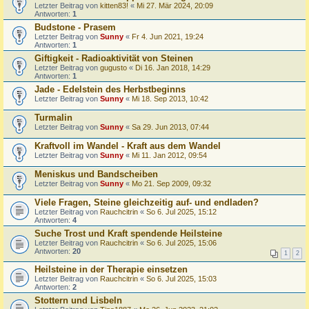
Letzter Beitrag von
kitten83!
«
Mi 27. Mär 2024, 20:09
Antworten:
1
Budstone - Prasem
Letzter Beitrag von
Sunny
«
Fr 4. Jun 2021, 19:24
Antworten:
1
Giftigkeit - Radioaktivität von Steinen
Letzter Beitrag von
gugusto
«
Di 16. Jan 2018, 14:29
Antworten:
1
Jade - Edelstein des Herbstbeginns
Letzter Beitrag von
Sunny
«
Mi 18. Sep 2013, 10:42
Turmalin
Letzter Beitrag von
Sunny
«
Sa 29. Jun 2013, 07:44
Kraftvoll im Wandel - Kraft aus dem Wandel
Letzter Beitrag von
Sunny
«
Mi 11. Jan 2012, 09:54
Meniskus und Bandscheiben
Letzter Beitrag von
Sunny
«
Mo 21. Sep 2009, 09:32
Viele Fragen, Steine gleichzeitig auf- und endladen?
Letzter Beitrag von
Rauchcitrin
«
So 6. Jul 2025, 15:12
Antworten:
4
Suche Trost und Kraft spendende Heilsteine
Letzter Beitrag von
Rauchcitrin
«
So 6. Jul 2025, 15:06
Antworten:
20
1
2
Heilsteine in der Therapie einsetzen
Letzter Beitrag von
Rauchcitrin
«
So 6. Jul 2025, 15:03
Antworten:
2
Stottern und Lisbeln