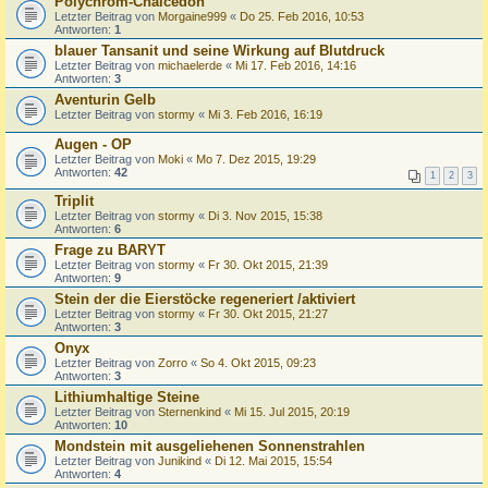
Polychrom-Chalcedon
Letzter Beitrag von
Morgaine999
«
Do 25. Feb 2016, 10:53
Antworten:
1
blauer Tansanit und seine Wirkung auf Blutdruck
Letzter Beitrag von
michaelerde
«
Mi 17. Feb 2016, 14:16
Antworten:
3
Aventurin Gelb
Letzter Beitrag von
stormy
«
Mi 3. Feb 2016, 16:19
Augen - OP
Letzter Beitrag von
Moki
«
Mo 7. Dez 2015, 19:29
Antworten:
42
1
2
3
Triplit
Letzter Beitrag von
stormy
«
Di 3. Nov 2015, 15:38
Antworten:
6
Frage zu BARYT
Letzter Beitrag von
stormy
«
Fr 30. Okt 2015, 21:39
Antworten:
9
Stein der die Eierstöcke regeneriert /aktiviert
Letzter Beitrag von
stormy
«
Fr 30. Okt 2015, 21:27
Antworten:
3
Onyx
Letzter Beitrag von
Zorro
«
So 4. Okt 2015, 09:23
Antworten:
3
Lithiumhaltige Steine
Letzter Beitrag von
Sternenkind
«
Mi 15. Jul 2015, 20:19
Antworten:
10
Mondstein mit ausgeliehenen Sonnenstrahlen
Letzter Beitrag von
Junikind
«
Di 12. Mai 2015, 15:54
Antworten:
4