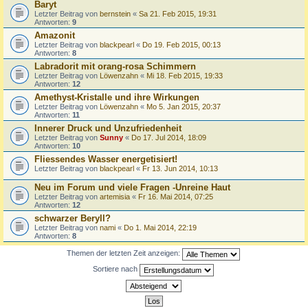
Baryt
Letzter Beitrag von
bernstein
«
Sa 21. Feb 2015, 19:31
Antworten:
9
Amazonit
Letzter Beitrag von
blackpearl
«
Do 19. Feb 2015, 00:13
Antworten:
8
Labradorit mit orang-rosa Schimmern
Letzter Beitrag von
Löwenzahn
«
Mi 18. Feb 2015, 19:33
Antworten:
12
Amethyst-Kristalle und ihre Wirkungen
Letzter Beitrag von
Löwenzahn
«
Mo 5. Jan 2015, 20:37
Antworten:
11
Innerer Druck und Unzufriedenheit
Letzter Beitrag von
Sunny
«
Do 17. Jul 2014, 18:09
Antworten:
10
Fliessendes Wasser energetisiert!
Letzter Beitrag von
blackpearl
«
Fr 13. Jun 2014, 10:13
Neu im Forum und viele Fragen -Unreine Haut
Letzter Beitrag von
artemisia
«
Fr 16. Mai 2014, 07:25
Antworten:
12
schwarzer Beryll?
Letzter Beitrag von
nami
«
Do 1. Mai 2014, 22:19
Antworten:
8
Themen der letzten Zeit anzeigen:
Sortiere nach