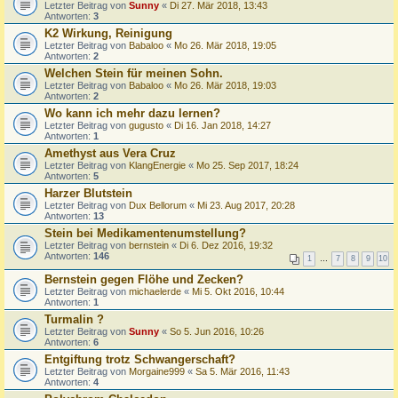
Letzter Beitrag von
Sunny
«
Di 27. Mär 2018, 13:43
Antworten:
3
K2 Wirkung, Reinigung
Letzter Beitrag von
Babaloo
«
Mo 26. Mär 2018, 19:05
Antworten:
2
Welchen Stein für meinen Sohn.
Letzter Beitrag von
Babaloo
«
Mo 26. Mär 2018, 19:03
Antworten:
2
Wo kann ich mehr dazu lernen?
Letzter Beitrag von
gugusto
«
Di 16. Jan 2018, 14:27
Antworten:
1
Amethyst aus Vera Cruz
Letzter Beitrag von
KlangEnergie
«
Mo 25. Sep 2017, 18:24
Antworten:
5
Harzer Blutstein
Letzter Beitrag von
Dux Bellorum
«
Mi 23. Aug 2017, 20:28
Antworten:
13
Stein bei Medikamentenumstellung?
Letzter Beitrag von
bernstein
«
Di 6. Dez 2016, 19:32
Antworten:
146
1
…
7
8
9
10
Bernstein gegen Flöhe und Zecken?
Letzter Beitrag von
michaelerde
«
Mi 5. Okt 2016, 10:44
Antworten:
1
Turmalin ?
Letzter Beitrag von
Sunny
«
So 5. Jun 2016, 10:26
Antworten:
6
Entgiftung trotz Schwangerschaft?
Letzter Beitrag von
Morgaine999
«
Sa 5. Mär 2016, 11:43
Antworten:
4