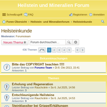
Heilstein und Mineralien Forum
Schnellzugriff
FAQ
Registrieren
Anmelden
Foren-Übersicht
Heilstein- und Mineralienforum
Heilsteinkunde
uc
Heilsteinkunde
he
Moderator:
Forumsteam
Neues Thema
436 Themen
1
2
3
4
5
…
9
Bekanntmachungen
Bitte das COPYRIGHT beachten !!!!!
Letzter Beitrag von
Forums-Team
«
Di 8. Okt 2013, 15:41
Antworten:
1
Themen
Erholung und Regeneration
Letzter Beitrag von
Rauchcitrin
«
So 6. Jul 2025, 14:56
Antworten:
3
Entschleunigende Heilsteine
Letzter Beitrag von
Rauchcitrin
«
So 6. Jul 2025, 14:53
Antworten:
9
Steinklassiker bei Grippe/Erkältungen