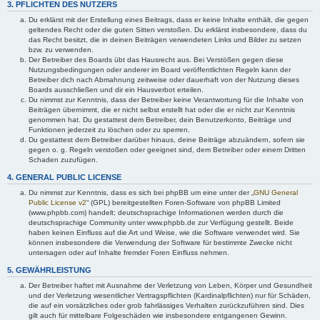
3. PFLICHTEN DES NUTZERS
Du erklärst mit der Erstellung eines Beitrags, dass er keine Inhalte enthält, die gegen
geltendes Recht oder die guten Sitten verstoßen. Du erklärst insbesondere, dass du
das Recht besitzt, die in deinen Beiträgen verwendeten Links und Bilder zu setzen
bzw. zu verwenden.
Der Betreiber des Boards übt das Hausrecht aus. Bei Verstößen gegen diese
Nutzungsbedingungen oder anderer im Board veröffentlichten Regeln kann der
Betreiber dich nach Abmahnung zeitweise oder dauerhaft von der Nutzung dieses
Boards ausschließen und dir ein Hausverbot erteilen.
Du nimmst zur Kenntnis, dass der Betreiber keine Verantwortung für die Inhalte von
Beiträgen übernimmt, die er nicht selbst erstellt hat oder die er nicht zur Kenntnis
genommen hat. Du gestattest dem Betreiber, dein Benutzerkonto, Beiträge und
Funktionen jederzeit zu löschen oder zu sperren.
Du gestattest dem Betreiber darüber hinaus, deine Beiträge abzuändern, sofern sie
gegen o. g. Regeln verstoßen oder geeignet sind, dem Betreiber oder einem Dritten
Schaden zuzufügen.
4. GENERAL PUBLIC LICENSE
Du nimmst zur Kenntnis, dass es sich bei phpBB um eine unter der „
GNU General
Public License v2
“ (GPL) bereitgestellten Foren-Software von phpBB Limited
(www.phpbb.com) handelt; deutschsprachige Informationen werden durch die
deutschsprachige Community unter www.phpbb.de zur Verfügung gestellt. Beide
haben keinen Einfluss auf die Art und Weise, wie die Software verwendet wird. Sie
können insbesondere die Verwendung der Software für bestimmte Zwecke nicht
untersagen oder auf Inhalte fremder Foren Einfluss nehmen.
5. GEWÄHRLEISTUNG
Der Betreiber haftet mit Ausnahme der Verletzung von Leben, Körper und Gesundheit
und der Verletzung wesentlicher Vertragspflichten (Kardinalpflichten) nur für Schäden,
die auf ein vorsätzliches oder grob fahrlässiges Verhalten zurückzuführen sind. Dies
gilt auch für mittelbare Folgeschäden wie insbesondere entgangenen Gewinn.