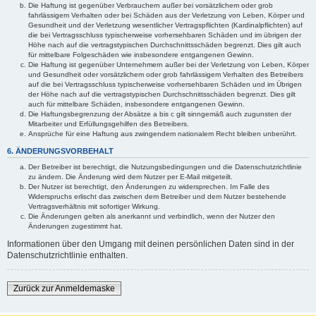
Die Haftung ist gegenüber Verbrauchern außer bei vorsätzlichem oder grob
fahrlässigem Verhalten oder bei Schäden aus der Verletzung von Leben, Körper und
Gesundheit und der Verletzung wesentlicher Vertragspflichten (Kardinalpflichten) auf
die bei Vertragsschluss typischerweise vorhersehbaren Schäden und im übrigen der
Höhe nach auf die vertragstypischen Durchschnittsschäden begrenzt. Dies gilt auch
für mittelbare Folgeschäden wie insbesondere entgangenen Gewinn.
Die Haftung ist gegenüber Unternehmern außer bei der Verletzung von Leben, Körper
und Gesundheit oder vorsätzlichem oder grob fahrlässigem Verhalten des Betreibers
auf die bei Vertragsschluss typischerweise vorhersehbaren Schäden und im Übrigen
der Höhe nach auf die vertragstypischen Durchschnittsschäden begrenzt. Dies gilt
auch für mittelbare Schäden, insbesondere entgangenen Gewinn.
Die Haftungsbegrenzung der Absätze a bis c gilt sinngemäß auch zugunsten der
Mitarbeiter und Erfüllungsgehilfen des Betreibers.
Ansprüche für eine Haftung aus zwingendem nationalem Recht bleiben unberührt.
6. ÄNDERUNGSVORBEHALT
Der Betreiber ist berechtigt, die Nutzungsbedingungen und die Datenschutzrichtlinie
zu ändern. Die Änderung wird dem Nutzer per E-Mail mitgeteilt.
Der Nutzer ist berechtigt, den Änderungen zu widersprechen. Im Falle des
Widerspruchs erlischt das zwischen dem Betreiber und dem Nutzer bestehende
Vertragsverhältnis mit sofortiger Wirkung.
Die Änderungen gelten als anerkannt und verbindlich, wenn der Nutzer den
Änderungen zugestimmt hat.
Informationen über den Umgang mit deinen persönlichen Daten sind in der
Datenschutzrichtlinie enthalten.
Zurück zur Anmeldemaske