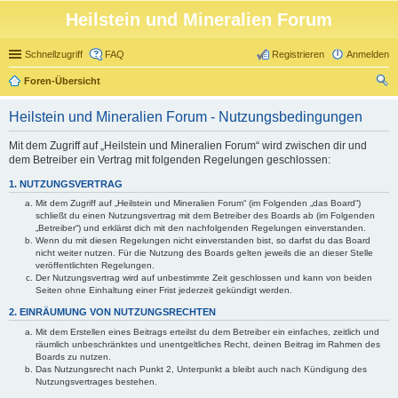
Heilstein und Mineralien Forum
Schnellzugriff
FAQ
Registrieren
Anmelden
Foren-Übersicht
uc
Heilstein und Mineralien Forum - Nutzungsbedingungen
he
Mit dem Zugriff auf „Heilstein und Mineralien Forum“ wird zwischen dir und
dem Betreiber ein Vertrag mit folgenden Regelungen geschlossen:
1. NUTZUNGSVERTRAG
Mit dem Zugriff auf „Heilstein und Mineralien Forum“ (im Folgenden „das Board“)
schließt du einen Nutzungsvertrag mit dem Betreiber des Boards ab (im Folgenden
„Betreiber“) und erklärst dich mit den nachfolgenden Regelungen einverstanden.
Wenn du mit diesen Regelungen nicht einverstanden bist, so darfst du das Board
nicht weiter nutzen. Für die Nutzung des Boards gelten jeweils die an dieser Stelle
veröffentlichten Regelungen.
Der Nutzungsvertrag wird auf unbestimmte Zeit geschlossen und kann von beiden
Seiten ohne Einhaltung einer Frist jederzeit gekündigt werden.
2. EINRÄUMUNG VON NUTZUNGSRECHTEN
Mit dem Erstellen eines Beitrags erteilst du dem Betreiber ein einfaches, zeitlich und
räumlich unbeschränktes und unentgeltliches Recht, deinen Beitrag im Rahmen des
Boards zu nutzen.
Das Nutzungsrecht nach Punkt 2, Unterpunkt a bleibt auch nach Kündigung des
Nutzungsvertrages bestehen.