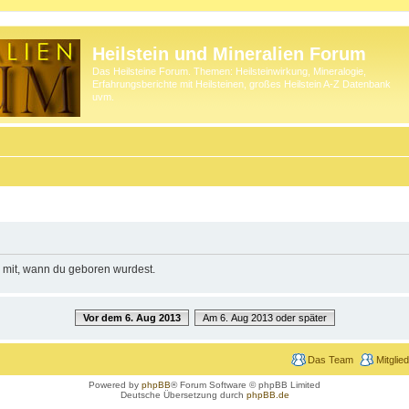
Heilstein und Mineralien Forum
Das Heilsteine Forum. Themen: Heilsteinwirkung, Mineralogie,
Erfahrungsberichte mit Heilsteinen, großes Heilstein A-Z Datenbank
uvm.
e mit, wann du geboren wurdest.
Vor dem 6. Aug 2013
Am 6. Aug 2013 oder später
Das Team
Mitglie
Powered by
phpBB
® Forum Software © phpBB Limited
Deutsche Übersetzung durch
phpBB.de