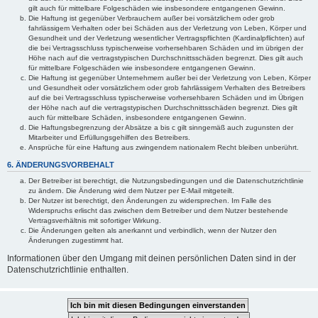
gilt auch für mittelbare Folgeschäden wie insbesondere entgangenen Gewinn.
Die Haftung ist gegenüber Verbrauchern außer bei vorsätzlichem oder grob
fahrlässigem Verhalten oder bei Schäden aus der Verletzung von Leben, Körper und
Gesundheit und der Verletzung wesentlicher Vertragspflichten (Kardinalpflichten) auf
die bei Vertragsschluss typischerweise vorhersehbaren Schäden und im übrigen der
Höhe nach auf die vertragstypischen Durchschnittsschäden begrenzt. Dies gilt auch
für mittelbare Folgeschäden wie insbesondere entgangenen Gewinn.
Die Haftung ist gegenüber Unternehmern außer bei der Verletzung von Leben, Körper
und Gesundheit oder vorsätzlichem oder grob fahrlässigem Verhalten des Betreibers
auf die bei Vertragsschluss typischerweise vorhersehbaren Schäden und im Übrigen
der Höhe nach auf die vertragstypischen Durchschnittsschäden begrenzt. Dies gilt
auch für mittelbare Schäden, insbesondere entgangenen Gewinn.
Die Haftungsbegrenzung der Absätze a bis c gilt sinngemäß auch zugunsten der
Mitarbeiter und Erfüllungsgehilfen des Betreibers.
Ansprüche für eine Haftung aus zwingendem nationalem Recht bleiben unberührt.
6. ÄNDERUNGSVORBEHALT
Der Betreiber ist berechtigt, die Nutzungsbedingungen und die Datenschutzrichtlinie
zu ändern. Die Änderung wird dem Nutzer per E-Mail mitgeteilt.
Der Nutzer ist berechtigt, den Änderungen zu widersprechen. Im Falle des
Widerspruchs erlischt das zwischen dem Betreiber und dem Nutzer bestehende
Vertragsverhältnis mit sofortiger Wirkung.
Die Änderungen gelten als anerkannt und verbindlich, wenn der Nutzer den
Änderungen zugestimmt hat.
Informationen über den Umgang mit deinen persönlichen Daten sind in der
Datenschutzrichtlinie enthalten.