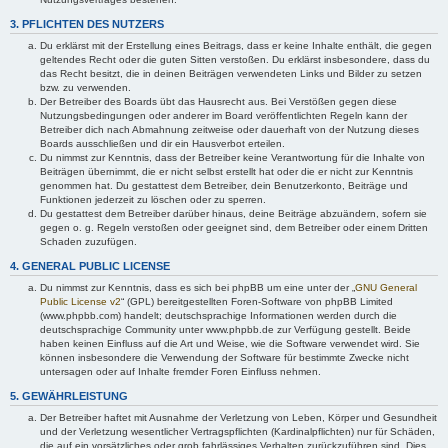
3. PFLICHTEN DES NUTZERS
Du erklärst mit der Erstellung eines Beitrags, dass er keine Inhalte enthält, die gegen
geltendes Recht oder die guten Sitten verstoßen. Du erklärst insbesondere, dass du
das Recht besitzt, die in deinen Beiträgen verwendeten Links und Bilder zu setzen
bzw. zu verwenden.
Der Betreiber des Boards übt das Hausrecht aus. Bei Verstößen gegen diese
Nutzungsbedingungen oder anderer im Board veröffentlichten Regeln kann der
Betreiber dich nach Abmahnung zeitweise oder dauerhaft von der Nutzung dieses
Boards ausschließen und dir ein Hausverbot erteilen.
Du nimmst zur Kenntnis, dass der Betreiber keine Verantwortung für die Inhalte von
Beiträgen übernimmt, die er nicht selbst erstellt hat oder die er nicht zur Kenntnis
genommen hat. Du gestattest dem Betreiber, dein Benutzerkonto, Beiträge und
Funktionen jederzeit zu löschen oder zu sperren.
Du gestattest dem Betreiber darüber hinaus, deine Beiträge abzuändern, sofern sie
gegen o. g. Regeln verstoßen oder geeignet sind, dem Betreiber oder einem Dritten
Schaden zuzufügen.
4. GENERAL PUBLIC LICENSE
Du nimmst zur Kenntnis, dass es sich bei phpBB um eine unter der „
GNU General
Public License v2
“ (GPL) bereitgestellten Foren-Software von phpBB Limited
(www.phpbb.com) handelt; deutschsprachige Informationen werden durch die
deutschsprachige Community unter www.phpbb.de zur Verfügung gestellt. Beide
haben keinen Einfluss auf die Art und Weise, wie die Software verwendet wird. Sie
können insbesondere die Verwendung der Software für bestimmte Zwecke nicht
untersagen oder auf Inhalte fremder Foren Einfluss nehmen.
5. GEWÄHRLEISTUNG
Der Betreiber haftet mit Ausnahme der Verletzung von Leben, Körper und Gesundheit
und der Verletzung wesentlicher Vertragspflichten (Kardinalpflichten) nur für Schäden,
die auf ein vorsätzliches oder grob fahrlässiges Verhalten zurückzuführen sind. Dies