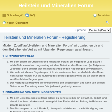
Heilstein und Mineralien Forum
Schnellzugriff
FAQ
Anmelden
Foren-Übersicht
uc
Sprache:
he
Heilstein und Mineralien Forum - Registrierung
Mit dem Zugriff auf „Heilstein und Mineralien Forum“ wird zwischen dir und
dem Betreiber ein Vertrag mit folgenden Regelungen geschlossen:
1. NUTZUNGSVERTRAG
Mit dem Zugriff auf „Heilstein und Mineralien Forum“ (im Folgenden „das Board“)
schließt du einen Nutzungsvertrag mit dem Betreiber des Boards ab (im Folgenden
„Betreiber“) und erklärst dich mit den nachfolgenden Regelungen einverstanden.
Wenn du mit diesen Regelungen nicht einverstanden bist, so darfst du das Board
nicht weiter nutzen. Für die Nutzung des Boards gelten jeweils die an dieser Stelle
veröffentlichten Regelungen.
Der Nutzungsvertrag wird auf unbestimmte Zeit geschlossen und kann von beiden
Seiten ohne Einhaltung einer Frist jederzeit gekündigt werden.
2. EINRÄUMUNG VON NUTZUNGSRECHTEN
Mit dem Erstellen eines Beitrags erteilst du dem Betreiber ein einfaches, zeitlich und
räumlich unbeschränktes und unentgeltliches Recht, deinen Beitrag im Rahmen des
Boards zu nutzen.
Das Nutzungsrecht nach Punkt 2, Unterpunkt a bleibt auch nach Kündigung des
Nutzungsvertrages bestehen.