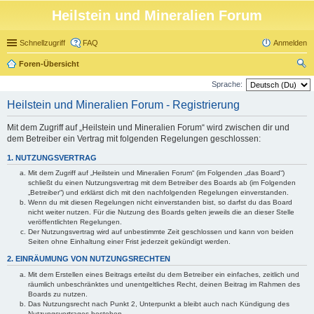
Heilstein und Mineralien Forum
Schnellzugriff
FAQ
Anmelden
Foren-Übersicht
uc
Sprache:
he
Heilstein und Mineralien Forum - Registrierung
Mit dem Zugriff auf „Heilstein und Mineralien Forum“ wird zwischen dir und
dem Betreiber ein Vertrag mit folgenden Regelungen geschlossen:
1. NUTZUNGSVERTRAG
Mit dem Zugriff auf „Heilstein und Mineralien Forum“ (im Folgenden „das Board“)
schließt du einen Nutzungsvertrag mit dem Betreiber des Boards ab (im Folgenden
„Betreiber“) und erklärst dich mit den nachfolgenden Regelungen einverstanden.
Wenn du mit diesen Regelungen nicht einverstanden bist, so darfst du das Board
nicht weiter nutzen. Für die Nutzung des Boards gelten jeweils die an dieser Stelle
veröffentlichten Regelungen.
Der Nutzungsvertrag wird auf unbestimmte Zeit geschlossen und kann von beiden
Seiten ohne Einhaltung einer Frist jederzeit gekündigt werden.
2. EINRÄUMUNG VON NUTZUNGSRECHTEN
Mit dem Erstellen eines Beitrags erteilst du dem Betreiber ein einfaches, zeitlich und
räumlich unbeschränktes und unentgeltliches Recht, deinen Beitrag im Rahmen des
Boards zu nutzen.
Das Nutzungsrecht nach Punkt 2, Unterpunkt a bleibt auch nach Kündigung des
Nutzungsvertrages bestehen.