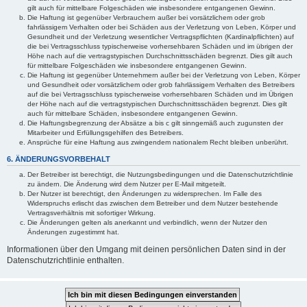
gilt auch für mittelbare Folgeschäden wie insbesondere entgangenen Gewinn.
Die Haftung ist gegenüber Verbrauchern außer bei vorsätzlichem oder grob
fahrlässigem Verhalten oder bei Schäden aus der Verletzung von Leben, Körper und
Gesundheit und der Verletzung wesentlicher Vertragspflichten (Kardinalpflichten) auf
die bei Vertragsschluss typischerweise vorhersehbaren Schäden und im übrigen der
Höhe nach auf die vertragstypischen Durchschnittsschäden begrenzt. Dies gilt auch
für mittelbare Folgeschäden wie insbesondere entgangenen Gewinn.
Die Haftung ist gegenüber Unternehmern außer bei der Verletzung von Leben, Körper
und Gesundheit oder vorsätzlichem oder grob fahrlässigem Verhalten des Betreibers
auf die bei Vertragsschluss typischerweise vorhersehbaren Schäden und im Übrigen
der Höhe nach auf die vertragstypischen Durchschnittsschäden begrenzt. Dies gilt
auch für mittelbare Schäden, insbesondere entgangenen Gewinn.
Die Haftungsbegrenzung der Absätze a bis c gilt sinngemäß auch zugunsten der
Mitarbeiter und Erfüllungsgehilfen des Betreibers.
Ansprüche für eine Haftung aus zwingendem nationalem Recht bleiben unberührt.
6. ÄNDERUNGSVORBEHALT
Der Betreiber ist berechtigt, die Nutzungsbedingungen und die Datenschutzrichtlinie
zu ändern. Die Änderung wird dem Nutzer per E-Mail mitgeteilt.
Der Nutzer ist berechtigt, den Änderungen zu widersprechen. Im Falle des
Widerspruchs erlischt das zwischen dem Betreiber und dem Nutzer bestehende
Vertragsverhältnis mit sofortiger Wirkung.
Die Änderungen gelten als anerkannt und verbindlich, wenn der Nutzer den
Änderungen zugestimmt hat.
Informationen über den Umgang mit deinen persönlichen Daten sind in der
Datenschutzrichtlinie enthalten.