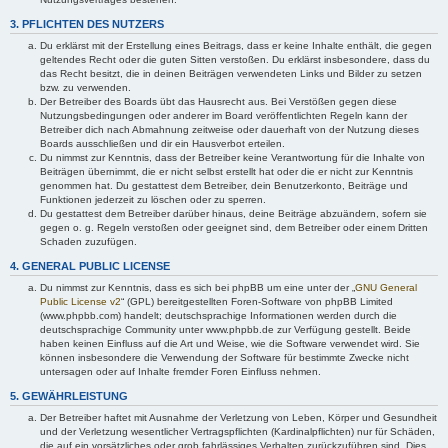
3. PFLICHTEN DES NUTZERS
Du erklärst mit der Erstellung eines Beitrags, dass er keine Inhalte enthält, die gegen
geltendes Recht oder die guten Sitten verstoßen. Du erklärst insbesondere, dass du
das Recht besitzt, die in deinen Beiträgen verwendeten Links und Bilder zu setzen
bzw. zu verwenden.
Der Betreiber des Boards übt das Hausrecht aus. Bei Verstößen gegen diese
Nutzungsbedingungen oder anderer im Board veröffentlichten Regeln kann der
Betreiber dich nach Abmahnung zeitweise oder dauerhaft von der Nutzung dieses
Boards ausschließen und dir ein Hausverbot erteilen.
Du nimmst zur Kenntnis, dass der Betreiber keine Verantwortung für die Inhalte von
Beiträgen übernimmt, die er nicht selbst erstellt hat oder die er nicht zur Kenntnis
genommen hat. Du gestattest dem Betreiber, dein Benutzerkonto, Beiträge und
Funktionen jederzeit zu löschen oder zu sperren.
Du gestattest dem Betreiber darüber hinaus, deine Beiträge abzuändern, sofern sie
gegen o. g. Regeln verstoßen oder geeignet sind, dem Betreiber oder einem Dritten
Schaden zuzufügen.
4. GENERAL PUBLIC LICENSE
Du nimmst zur Kenntnis, dass es sich bei phpBB um eine unter der „
GNU General
Public License v2
“ (GPL) bereitgestellten Foren-Software von phpBB Limited
(www.phpbb.com) handelt; deutschsprachige Informationen werden durch die
deutschsprachige Community unter www.phpbb.de zur Verfügung gestellt. Beide
haben keinen Einfluss auf die Art und Weise, wie die Software verwendet wird. Sie
können insbesondere die Verwendung der Software für bestimmte Zwecke nicht
untersagen oder auf Inhalte fremder Foren Einfluss nehmen.
5. GEWÄHRLEISTUNG
Der Betreiber haftet mit Ausnahme der Verletzung von Leben, Körper und Gesundheit
und der Verletzung wesentlicher Vertragspflichten (Kardinalpflichten) nur für Schäden,
die auf ein vorsätzliches oder grob fahrlässiges Verhalten zurückzuführen sind. Dies