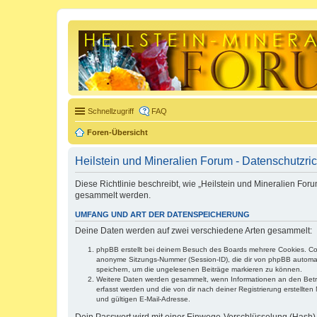
Schnellzugriff
FAQ
Foren-Übersicht
Heilstein und Mineralien Forum - Datenschutzric
Diese Richtlinie beschreibt, wie „Heilstein und Mineralien F
gesammelt werden.
UMFANG UND ART DER DATENSPEICHERUNG
Deine Daten werden auf zwei verschiedene Arten gesammelt:
phpBB erstellt bei deinem Besuch des Boards mehrere Cookies. Cook
anonyme Sitzungs-Nummer (Session-ID), die dir von phpBB automatis
speichern, um die ungelesenen Beiträge markieren zu können.
Weitere Daten werden gesammelt, wenn Informationen an den Betreibe
erfasst werden und die von dir nach deiner Registrierung erstell
und gültigen E-Mail-Adresse.