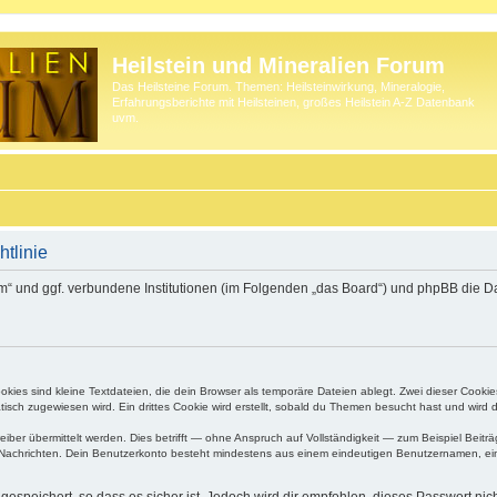
Heilstein und Mineralien Forum
Das Heilsteine Forum. Themen: Heilsteinwirkung, Mineralogie,
Erfahrungsberichte mit Heilsteinen, großes Heilstein A-Z Datenbank
uvm.
htlinie
orum“ und ggf. verbundene Institutionen (im Folgenden „das Board“) und phpBB di
ies sind kleine Textdateien, die dein Browser als temporäre Dateien ablegt. Zwei dieser Cooki
ch zugewiesen wird. Ein drittes Cookie wird erstellt, sobald du Themen besucht hast und wird 
r übermittelt werden. Dies betrifft — ohne Anspruch auf Vollständigkeit — zum Beispiel Beiträg
ten Nachrichten. Dein Benutzerkonto besteht mindestens aus einem eindeutigen Benutzernamen, 