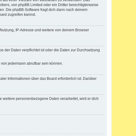
cht auf einer Vielzahl von Webseiten zu verwenden. Das
ibers, von phpBB Limited oder ein Dritter berechtigterweise
zen. Die phpBB-Software fragt dich dann nach deinem
ard zugreifen kannst.
r Nutzung, IP-Adresse und weitere von deinem Browser
e der Daten verpflichtet ist oder die Daten zur Durchsetzung
d von jedermann abrufbar sein können.
ler Informationen über das Board erforderlich ist. Darüber
re weitere personenbezogene Daten verarbeitet, wird er dich