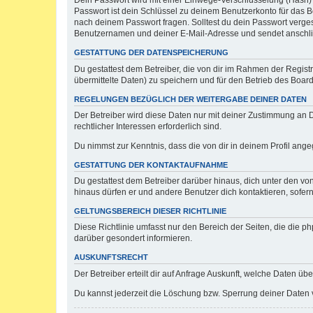
Dein Passwort wird mit einer Einwege-Verschlüsselung (Hash) g
Passwort ist dein Schlüssel zu deinem Benutzerkonto für das Bo
nach deinem Passwort fragen. Solltest du dein Passwort verg
Benutzernamen und deiner E-Mail-Adresse und sendet anschlie
GESTATTUNG DER DATENSPEICHERUNG
Du gestattest dem Betreiber, die von dir im Rahmen der Regis
übermittelte Daten) zu speichern und für den Betrieb des Boa
REGELUNGEN BEZÜGLICH DER WEITERGABE DEINER DATEN
Der Betreiber wird diese Daten nur mit deiner Zustimmung an Dr
rechtlicher Interessen erforderlich sind.
Du nimmst zur Kenntnis, dass die von dir in deinem Profil ang
GESTATTUNG DER KONTAKTAUFNAHME
Du gestattest dem Betreiber darüber hinaus, dich unter den von
hinaus dürfen er und andere Benutzer dich kontaktieren, sofern
GELTUNGSBEREICH DIESER RICHTLINIE
Diese Richtlinie umfasst nur den Bereich der Seiten, die die 
darüber gesondert informieren.
AUSKUNFTSRECHT
Der Betreiber erteilt dir auf Anfrage Auskunft, welche Daten übe
Du kannst jederzeit die Löschung bzw. Sperrung deiner Daten ve