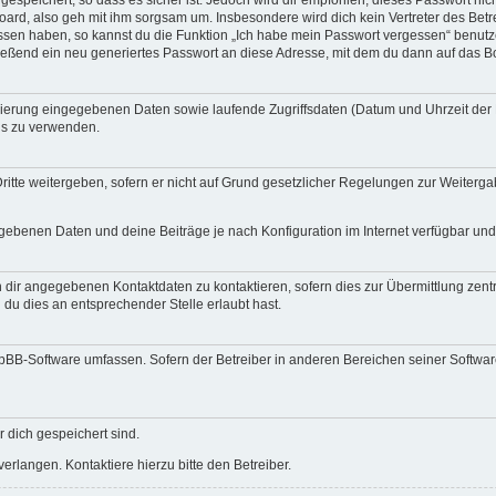
espeichert, so dass es sicher ist. Jedoch wird dir empfohlen, dieses Passwort ni
ard, also geh mit ihm sorgsam um. Insbesondere wird dich kein Vertreter des Betre
essen haben, so kannst du die Funktion „Ich habe mein Passwort vergessen“ benut
ßend ein neu generiertes Passwort an diese Adresse, mit dem du dann auf das Bo
trierung eingegebenen Daten sowie laufende Zugriffsdaten (Datum und Uhrzeit de
rds zu verwenden.
itte weitergeben, sofern er nicht auf Grund gesetzlicher Regelungen zur Weitergab
egebenen Daten und deine Beiträge je nach Konfiguration im Internet verfügbar un
 dir angegebenen Kontaktdaten zu kontaktieren, sofern dies zur Übermittlung zentra
 du dies an entsprechender Stelle erlaubt hast.
phpBB-Software umfassen. Sofern der Betreiber in anderen Bereichen seiner Softwa
r dich gespeichert sind.
rlangen. Kontaktiere hierzu bitte den Betreiber.