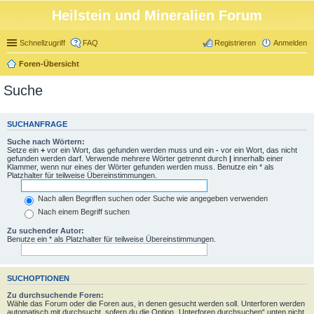
Heilstein und Mineralien Forum
Schnellzugriff
FAQ
Registrieren
Anmelden
Foren-Übersicht
Suche
SUCHANFRAGE
Suche nach Wörtern:
Setze ein
+
vor ein Wort, das gefunden werden muss und ein
-
vor ein Wort, das nicht
gefunden werden darf. Verwende mehrere Wörter getrennt durch
|
innerhalb einer
Klammer, wenn nur eines der Wörter gefunden werden muss. Benutze ein * als
Platzhalter für teilweise Übereinstimmungen.
Nach allen Begriffen suchen oder Suche wie angegeben verwenden
Nach einem Begriff suchen
Zu suchender Autor:
Benutze ein * als Platzhalter für teilweise Übereinstimmungen.
SUCHOPTIONEN
Zu durchsuchende Foren:
Wähle das Forum oder die Foren aus, in denen gesucht werden soll. Unterforen werden
automatisch mit durchsucht, sofern du die Option „Unterforen durchsuchen“ unten nicht