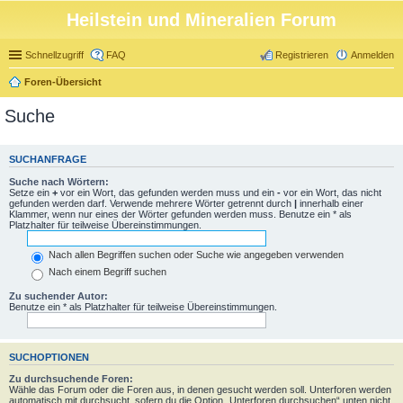
Heilstein und Mineralien Forum
Schnellzugriff
FAQ
Registrieren
Anmelden
Foren-Übersicht
Suche
SUCHANFRAGE
Suche nach Wörtern:
Setze ein
+
vor ein Wort, das gefunden werden muss und ein
-
vor ein Wort, das nicht
gefunden werden darf. Verwende mehrere Wörter getrennt durch
|
innerhalb einer
Klammer, wenn nur eines der Wörter gefunden werden muss. Benutze ein * als
Platzhalter für teilweise Übereinstimmungen.
Nach allen Begriffen suchen oder Suche wie angegeben verwenden
Nach einem Begriff suchen
Zu suchender Autor:
Benutze ein * als Platzhalter für teilweise Übereinstimmungen.
SUCHOPTIONEN
Zu durchsuchende Foren:
Wähle das Forum oder die Foren aus, in denen gesucht werden soll. Unterforen werden
automatisch mit durchsucht, sofern du die Option „Unterforen durchsuchen“ unten nicht