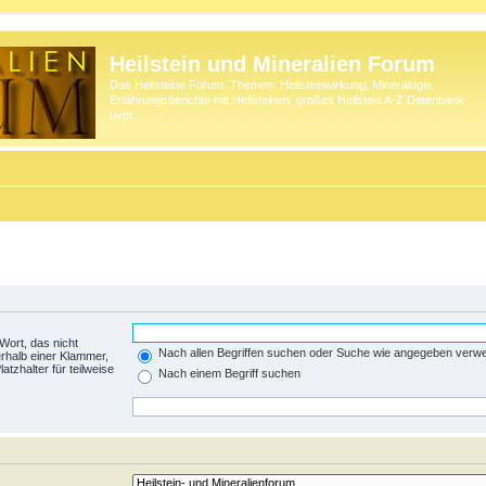
Heilstein und Mineralien Forum
Das Heilsteine Forum. Themen: Heilsteinwirkung, Mineralogie,
Erfahrungsberichte mit Heilsteinen, großes Heilstein A-Z Datenbank
uvm.
Wort, das nicht
Nach allen Begriffen suchen oder Suche wie angegeben verw
rhalb einer Klammer,
tzhalter für teilweise
Nach einem Begriff suchen