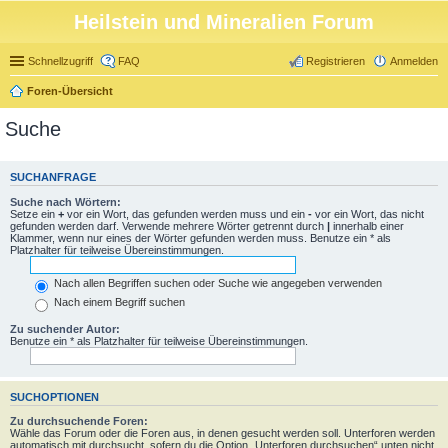
Heilstein und Mineralien Forum
Schnellzugriff
FAQ
Registrieren
Anmelden
Foren-Übersicht
Suche
SUCHANFRAGE
Suche nach Wörtern:
Setze ein
+
vor ein Wort, das gefunden werden muss und ein
-
vor ein Wort, das nicht
gefunden werden darf. Verwende mehrere Wörter getrennt durch
|
innerhalb einer
Klammer, wenn nur eines der Wörter gefunden werden muss. Benutze ein * als
Platzhalter für teilweise Übereinstimmungen.
Nach allen Begriffen suchen oder Suche wie angegeben verwenden
Nach einem Begriff suchen
Zu suchender Autor:
Benutze ein * als Platzhalter für teilweise Übereinstimmungen.
SUCHOPTIONEN
Zu durchsuchende Foren:
Wähle das Forum oder die Foren aus, in denen gesucht werden soll. Unterforen werden
automatisch mit durchsucht, sofern du die Option „Unterforen durchsuchen“ unten nicht