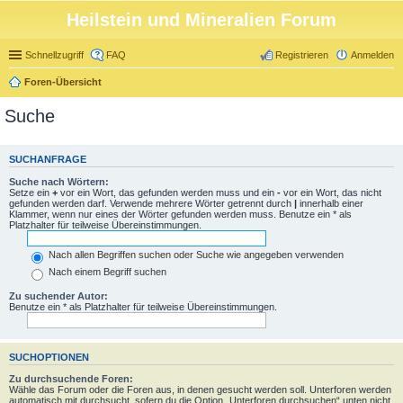
Heilstein und Mineralien Forum
Schnellzugriff
FAQ
Registrieren
Anmelden
Foren-Übersicht
Suche
SUCHANFRAGE
Suche nach Wörtern:
Setze ein
+
vor ein Wort, das gefunden werden muss und ein
-
vor ein Wort, das nicht
gefunden werden darf. Verwende mehrere Wörter getrennt durch
|
innerhalb einer
Klammer, wenn nur eines der Wörter gefunden werden muss. Benutze ein * als
Platzhalter für teilweise Übereinstimmungen.
Nach allen Begriffen suchen oder Suche wie angegeben verwenden
Nach einem Begriff suchen
Zu suchender Autor:
Benutze ein * als Platzhalter für teilweise Übereinstimmungen.
SUCHOPTIONEN
Zu durchsuchende Foren:
Wähle das Forum oder die Foren aus, in denen gesucht werden soll. Unterforen werden
automatisch mit durchsucht, sofern du die Option „Unterforen durchsuchen“ unten nicht