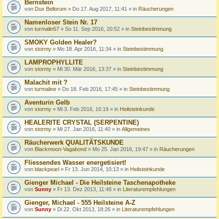
Bernstein
von
Dux Bellorum
» Do 17. Aug 2017, 11:41 » in
Räucherungen
Namenloser Stein Nr. 17
von
turmalin57
» So 11. Sep 2016, 20:52 » in
Steinbestimmung
SMOKY Golden Healer?
von
stormy
» Mo 18. Apr 2016, 11:34 » in
Steinbestimmung
LAMPROPHYLLITE
von
stormy
» Mi 30. Mär 2016, 13:37 » in
Steinbestimmung
Malachit mit ?
von
turmaline
» Do 18. Feb 2016, 17:45 » in
Steinbestimmung
Aventurin Gelb
von
stormy
» Mi 3. Feb 2016, 16:19 » in
Heilsteinkunde
HEALERITE CRYSTAL (SERPENTINE)
von
stormy
» Mi 27. Jan 2016, 11:40 » in
Allgemeines
Räucherwerk QUALITÄTSKUNDE
von
Blackmoon-Vagabond
» Mo 25. Jan 2016, 19:47 » in
Räucherungen
Fliessendes Wasser energetisiert!
von
blackpearl
» Fr 13. Jun 2014, 10:13 » in
Heilsteinkunde
Gienger Michael - Die Heilsteine Taschenapotheke
von
Sunny
» Fr 13. Dez 2013, 11:48 » in
Literaturempfehlungen
Gienger, Michael - 555 Heilsteine A-Z
von
Sunny
» Di 22. Okt 2013, 18:26 » in
Literaturempfehlungen