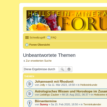
Schnellzugriff
FAQ
Foren-Übersicht
Unbeantwortete Themen
Zur erweiterten Suche
THEMEN
Johannsenit mit Rhodonit
von
Jolly
» Sa 11. Mär 2023, 18:58 » in
Heilsteinkunde
Astrologisches Wissen und Horoskope im Zusa
von
Lieblings-Zauber
» Mi 18. Aug 2021, 06:37 » in
Heilsteine 
Börsentermine
von
Sunny
» Sa 15. Feb 2020, 18:50 » in
Terminkalender