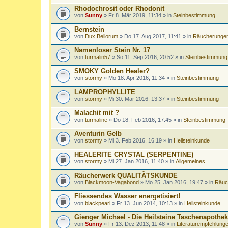
Rhodochrosit oder Rhodonit
von
Sunny
» Fr 8. Mär 2019, 11:34 » in
Steinbestimmung
Bernstein
von
Dux Bellorum
» Do 17. Aug 2017, 11:41 » in
Räucherunge
Namenloser Stein Nr. 17
von
turmalin57
» So 11. Sep 2016, 20:52 » in
Steinbestimmung
SMOKY Golden Healer?
von
stormy
» Mo 18. Apr 2016, 11:34 » in
Steinbestimmung
LAMPROPHYLLITE
von
stormy
» Mi 30. Mär 2016, 13:37 » in
Steinbestimmung
Malachit mit ?
von
turmaline
» Do 18. Feb 2016, 17:45 » in
Steinbestimmung
Aventurin Gelb
von
stormy
» Mi 3. Feb 2016, 16:19 » in
Heilsteinkunde
HEALERITE CRYSTAL (SERPENTINE)
von
stormy
» Mi 27. Jan 2016, 11:40 » in
Allgemeines
Räucherwerk QUALITÄTSKUNDE
von
Blackmoon-Vagabond
» Mo 25. Jan 2016, 19:47 » in
Räuc
Fliessendes Wasser energetisiert!
von
blackpearl
» Fr 13. Jun 2014, 10:13 » in
Heilsteinkunde
Gienger Michael - Die Heilsteine Taschenapothe
von
Sunny
» Fr 13. Dez 2013, 11:48 » in
Literaturempfehlung