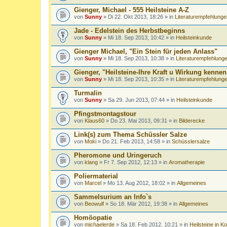
Gienger, Michael - 555 Heilsteine A-Z
von
Sunny
» Di 22. Okt 2013, 18:26 » in
Literaturempfehlunge
Jade - Edelstein des Herbstbeginns
von
Sunny
» Mi 18. Sep 2013, 10:42 » in
Heilsteinkunde
Gienger Michael, "Ein Stein für jeden Anlass"
von
Sunny
» Mi 18. Sep 2013, 10:38 » in
Literaturempfehlung
Gienger, "Heilsteine-Ihre Kraft u Wirkung kenne
von
Sunny
» Mi 18. Sep 2013, 10:35 » in
Literaturempfehlung
Turmalin
von
Sunny
» Sa 29. Jun 2013, 07:44 » in
Heilsteinkunde
Pfingstmontagstour
von
Klaus60
» Do 23. Mai 2013, 09:31 » in
Bilderecke
Link(s) zum Thema Schüssler Salze
von
Moki
» Do 21. Feb 2013, 14:58 » in
Schüsslersalze
Pheromone und Uringeruch
von
klang
» Fr 7. Sep 2012, 12:13 » in
Aromatherapie
Poliermaterial
von
Marcel
» Mo 13. Aug 2012, 18:02 » in
Allgemeines
Sammelsurium an Info`s
von
Beowulf
» So 18. Mär 2012, 19:38 » in
Allgemeines
Homöopatie
von
michaelerde
» Sa 18. Feb 2012, 10:21 » in
Heilsteine in 