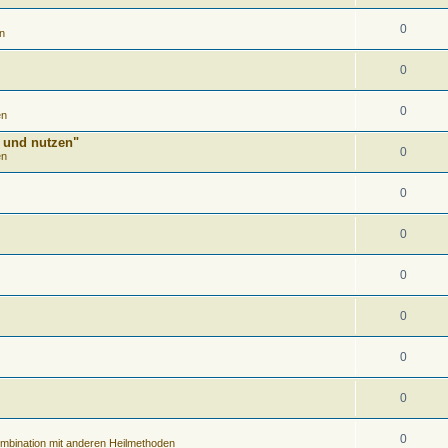
0
n
0
0
en
n und nutzen"
0
en
0
0
0
0
0
0
0
Kombination mit anderen Heilmethoden