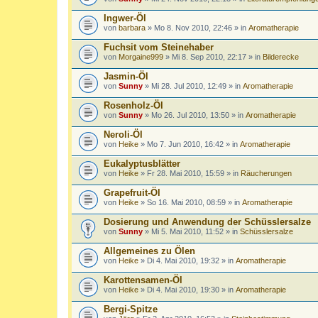
Ingwer-Öl
von
barbara
» Mo 8. Nov 2010, 22:46 » in
Aromatherapie
Fuchsit vom Steinehaber
von
Morgaine999
» Mi 8. Sep 2010, 22:17 » in
Bilderecke
Jasmin-Öl
von
Sunny
» Mi 28. Jul 2010, 12:49 » in
Aromatherapie
Rosenholz-Öl
von
Sunny
» Mo 26. Jul 2010, 13:50 » in
Aromatherapie
Neroli-Öl
von
Heike
» Mo 7. Jun 2010, 16:42 » in
Aromatherapie
Eukalyptusblätter
von
Heike
» Fr 28. Mai 2010, 15:59 » in
Räucherungen
Grapefruit-Öl
von
Heike
» So 16. Mai 2010, 08:59 » in
Aromatherapie
Dosierung und Anwendung der Schüsslersalze
von
Sunny
» Mi 5. Mai 2010, 11:52 » in
Schüsslersalze
Allgemeines zu Ölen
von
Heike
» Di 4. Mai 2010, 19:32 » in
Aromatherapie
Karottensamen-Öl
von
Heike
» Di 4. Mai 2010, 19:30 » in
Aromatherapie
Bergi-Spitze