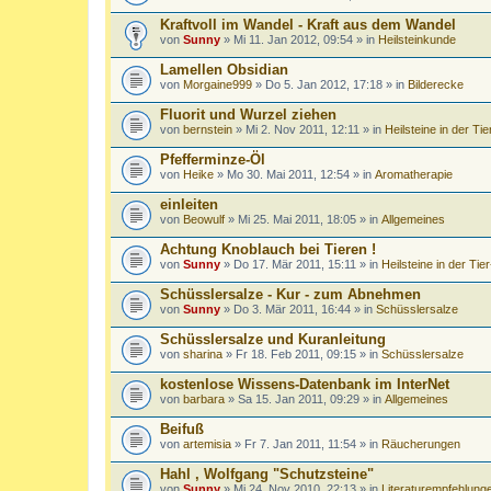
Kraftvoll im Wandel - Kraft aus dem Wandel
von
Sunny
» Mi 11. Jan 2012, 09:54 » in
Heilsteinkunde
Lamellen Obsidian
von
Morgaine999
» Do 5. Jan 2012, 17:18 » in
Bilderecke
Fluorit und Wurzel ziehen
von
bernstein
» Mi 2. Nov 2011, 12:11 » in
Heilsteine in der Tie
Pfefferminze-Öl
von
Heike
» Mo 30. Mai 2011, 12:54 » in
Aromatherapie
einleiten
von
Beowulf
» Mi 25. Mai 2011, 18:05 » in
Allgemeines
Achtung Knoblauch bei Tieren !
von
Sunny
» Do 17. Mär 2011, 15:11 » in
Heilsteine in der Tie
Schüsslersalze - Kur - zum Abnehmen
von
Sunny
» Do 3. Mär 2011, 16:44 » in
Schüsslersalze
Schüsslersalze und Kuranleitung
von
sharina
» Fr 18. Feb 2011, 09:15 » in
Schüsslersalze
kostenlose Wissens-Datenbank im InterNet
von
barbara
» Sa 15. Jan 2011, 09:29 » in
Allgemeines
Beifuß
von
artemisia
» Fr 7. Jan 2011, 11:54 » in
Räucherungen
Hahl , Wolfgang "Schutzsteine"
von
Sunny
» Mi 24. Nov 2010, 22:13 » in
Literaturempfehlung