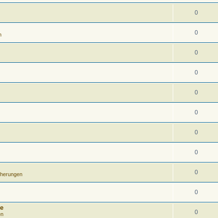
0
0
n
0
0
0
0
0
0
0
herungen
0
ke
0
en