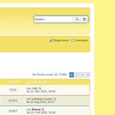
Registrieren
Anmelden
Die Suche ergab 111 Treffer
1
2
3
ZUGRIFFE
LETZTER BEITRAG
von
Jolly
7570
N
Sa 11. Mär 2023, 18:58
e
u
von
Lieblings-Zauber
e
31441
N
Mi 18. Aug 2021, 06:37
s
e
t
u
von
Sunny
e
e
14307
N
Sa 15. Feb 2020, 18:50
r
s
e