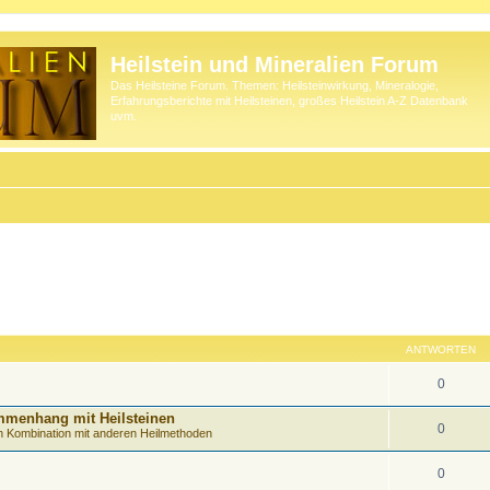
Heilstein und Mineralien Forum
Das Heilsteine Forum. Themen: Heilsteinwirkung, Mineralogie,
Erfahrungsberichte mit Heilsteinen, großes Heilstein A-Z Datenbank
uvm.
ANTWORTEN
0
mmenhang mit Heilsteinen
0
in Kombination mit anderen Heilmethoden
0