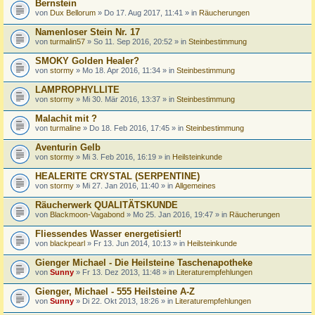
Bernstein
von
Dux Bellorum
» Do 17. Aug 2017, 11:41 » in
Räucherungen
Namenloser Stein Nr. 17
von
turmalin57
» So 11. Sep 2016, 20:52 » in
Steinbestimmung
SMOKY Golden Healer?
von
stormy
» Mo 18. Apr 2016, 11:34 » in
Steinbestimmung
LAMPROPHYLLITE
von
stormy
» Mi 30. Mär 2016, 13:37 » in
Steinbestimmung
Malachit mit ?
von
turmaline
» Do 18. Feb 2016, 17:45 » in
Steinbestimmung
Aventurin Gelb
von
stormy
» Mi 3. Feb 2016, 16:19 » in
Heilsteinkunde
HEALERITE CRYSTAL (SERPENTINE)
von
stormy
» Mi 27. Jan 2016, 11:40 » in
Allgemeines
Räucherwerk QUALITÄTSKUNDE
von
Blackmoon-Vagabond
» Mo 25. Jan 2016, 19:47 » in
Räucherungen
Fliessendes Wasser energetisiert!
von
blackpearl
» Fr 13. Jun 2014, 10:13 » in
Heilsteinkunde
Gienger Michael - Die Heilsteine Taschenapotheke
von
Sunny
» Fr 13. Dez 2013, 11:48 » in
Literaturempfehlungen
Gienger, Michael - 555 Heilsteine A-Z
von
Sunny
» Di 22. Okt 2013, 18:26 » in
Literaturempfehlungen