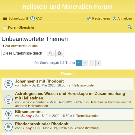
Heilstein und Mineralien Forum
Schnellzugriff
FAQ
Registrieren
Anmelden
Foren-Übersicht
uc
Unbeantwortete Themen
he
Zur erweiterten Suche
Die Suche ergab 111 Treffer
1
2
3
Themen
Johannsenit mit Rhodonit
von
Jolly
» Sa 11. Mär 2023, 18:58 » in
Heilsteinkunde
Astrologisches Wissen und Horoskope im Zusammenhang
mit Heilsteinen
von
Lieblings-Zauber
» Mi 18. Aug 2021, 06:37 » in
Heilsteine in Kombination mit
anderen Heilmethoden
Börsentermine
von
Sunny
» Sa 15. Feb 2020, 18:50 » in
Terminkalender
Rhodochrosit oder Rhodonit
von
Sunny
» Fr 8. Mär 2019, 11:34 » in
Steinbestimmung