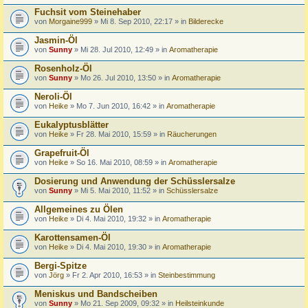
Fuchsit vom Steinehaber
von
Morgaine999
» Mi 8. Sep 2010, 22:17 » in
Bilderecke
Jasmin-Öl
von
Sunny
» Mi 28. Jul 2010, 12:49 » in
Aromatherapie
Rosenholz-Öl
von
Sunny
» Mo 26. Jul 2010, 13:50 » in
Aromatherapie
Neroli-Öl
von
Heike
» Mo 7. Jun 2010, 16:42 » in
Aromatherapie
Eukalyptusblätter
von
Heike
» Fr 28. Mai 2010, 15:59 » in
Räucherungen
Grapefruit-Öl
von
Heike
» So 16. Mai 2010, 08:59 » in
Aromatherapie
Dosierung und Anwendung der Schüsslersalze
von
Sunny
» Mi 5. Mai 2010, 11:52 » in
Schüsslersalze
Allgemeines zu Ölen
von
Heike
» Di 4. Mai 2010, 19:32 » in
Aromatherapie
Karottensamen-Öl
von
Heike
» Di 4. Mai 2010, 19:30 » in
Aromatherapie
Bergi-Spitze
von
Jörg
» Fr 2. Apr 2010, 16:53 » in
Steinbestimmung
Meniskus und Bandscheiben
von
Sunny
» Mo 21. Sep 2009, 09:32 » in
Heilsteinkunde