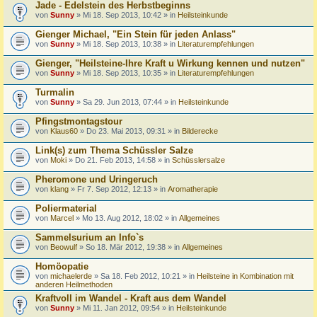
Jade - Edelstein des Herbstbeginns
von
Sunny
» Mi 18. Sep 2013, 10:42 » in
Heilsteinkunde
Gienger Michael, "Ein Stein für jeden Anlass"
von
Sunny
» Mi 18. Sep 2013, 10:38 » in
Literaturempfehlungen
Gienger, "Heilsteine-Ihre Kraft u Wirkung kennen und nutzen"
von
Sunny
» Mi 18. Sep 2013, 10:35 » in
Literaturempfehlungen
Turmalin
von
Sunny
» Sa 29. Jun 2013, 07:44 » in
Heilsteinkunde
Pfingstmontagstour
von
Klaus60
» Do 23. Mai 2013, 09:31 » in
Bilderecke
Link(s) zum Thema Schüssler Salze
von
Moki
» Do 21. Feb 2013, 14:58 » in
Schüsslersalze
Pheromone und Uringeruch
von
klang
» Fr 7. Sep 2012, 12:13 » in
Aromatherapie
Poliermaterial
von
Marcel
» Mo 13. Aug 2012, 18:02 » in
Allgemeines
Sammelsurium an Info`s
von
Beowulf
» So 18. Mär 2012, 19:38 » in
Allgemeines
Homöopatie
von
michaelerde
» Sa 18. Feb 2012, 10:21 » in
Heilsteine in Kombination mit
anderen Heilmethoden
Kraftvoll im Wandel - Kraft aus dem Wandel
von
Sunny
» Mi 11. Jan 2012, 09:54 » in
Heilsteinkunde