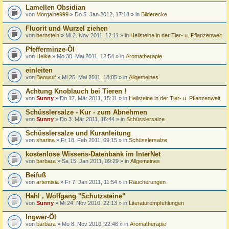
Lamellen Obsidian
von
Morgaine999
» Do 5. Jan 2012, 17:18 » in
Bilderecke
Fluorit und Wurzel ziehen
von
bernstein
» Mi 2. Nov 2011, 12:11 » in
Heilsteine in der Tier- u. Pflanzenwelt
Pfefferminze-Öl
von
Heike
» Mo 30. Mai 2011, 12:54 » in
Aromatherapie
einleiten
von
Beowulf
» Mi 25. Mai 2011, 18:05 » in
Allgemeines
Achtung Knoblauch bei Tieren !
von
Sunny
» Do 17. Mär 2011, 15:11 » in
Heilsteine in der Tier- u. Pflanzenwelt
Schüsslersalze - Kur - zum Abnehmen
von
Sunny
» Do 3. Mär 2011, 16:44 » in
Schüsslersalze
Schüsslersalze und Kuranleitung
von
sharina
» Fr 18. Feb 2011, 09:15 » in
Schüsslersalze
kostenlose Wissens-Datenbank im InterNet
von
barbara
» Sa 15. Jan 2011, 09:29 » in
Allgemeines
Beifuß
von
artemisia
» Fr 7. Jan 2011, 11:54 » in
Räucherungen
Hahl , Wolfgang "Schutzsteine"
von
Sunny
» Mi 24. Nov 2010, 22:13 » in
Literaturempfehlungen
Ingwer-Öl
von
barbara
» Mo 8. Nov 2010, 22:46 » in
Aromatherapie