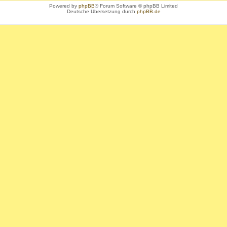
Powered by
phpBB
® Forum Software © phpBB Limited
Deutsche Übersetzung durch
phpBB.de