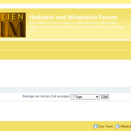
Heilstein und Mineralien Forum
Das Heilsteine Forum. Themen: Heilsteinwirkung, Mineralogie,
Erfahrungsberichte mit Heilsteinen, großes Heilstein A-Z Datenbank
uvm.
Beiträge der letzten Zeit anzeigen
Das Team
Mitglie