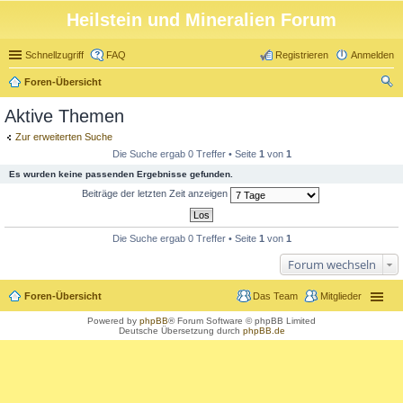
Heilstein und Mineralien Forum
Schnellzugriff
FAQ
Registrieren
Anmelden
Foren-Übersicht
uc
Aktive Themen
he
Zur erweiterten Suche
Die Suche ergab 0 Treffer • Seite
1
von
1
Es wurden keine passenden Ergebnisse gefunden.
Beiträge der letzten Zeit anzeigen
Die Suche ergab 0 Treffer • Seite
1
von
1
Forum wechseln
Foren-Übersicht
Das Team
Mitglieder
Powered by
phpBB
® Forum Software © phpBB Limited
Deutsche Übersetzung durch
phpBB.de