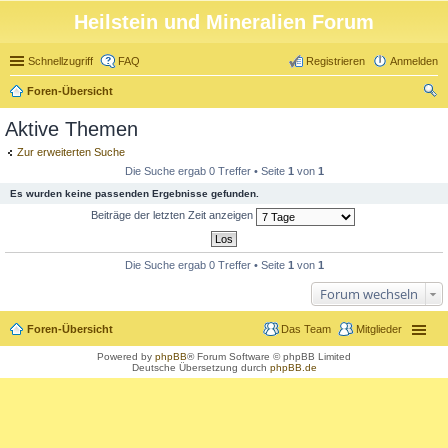
Heilstein und Mineralien Forum
Schnellzugriff
FAQ
Registrieren
Anmelden
Foren-Übersicht
uc
Aktive Themen
he
Zur erweiterten Suche
Die Suche ergab 0 Treffer • Seite
1
von
1
Es wurden keine passenden Ergebnisse gefunden.
Beiträge der letzten Zeit anzeigen
Die Suche ergab 0 Treffer • Seite
1
von
1
Forum wechseln
Foren-Übersicht
Das Team
Mitglieder
Powered by
phpBB
® Forum Software © phpBB Limited
Deutsche Übersetzung durch
phpBB.de