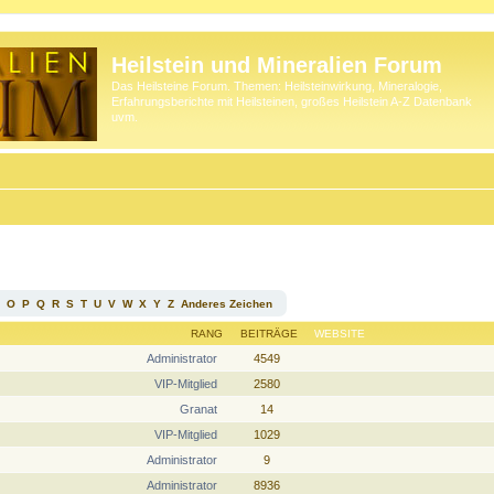
Heilstein und Mineralien Forum
Das Heilsteine Forum. Themen: Heilsteinwirkung, Mineralogie,
Erfahrungsberichte mit Heilsteinen, großes Heilstein A-Z Datenbank
uvm.
O
P
Q
R
S
T
U
V
W
X
Y
Z
Anderes Zeichen
RANG
BEITRÄGE
WEBSITE
Administrator
4549
VIP-Mitglied
2580
Granat
14
VIP-Mitglied
1029
Administrator
9
Administrator
8936