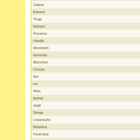
Juliana
Kahuna
Thuja
barbara
Rosanna
claudia
Mondstein
bernstein
Blümchen
Christin
Ilse
evi
Moki
larimar
anjali
Strega
Löwenzahn
Rebekka
Feueropal