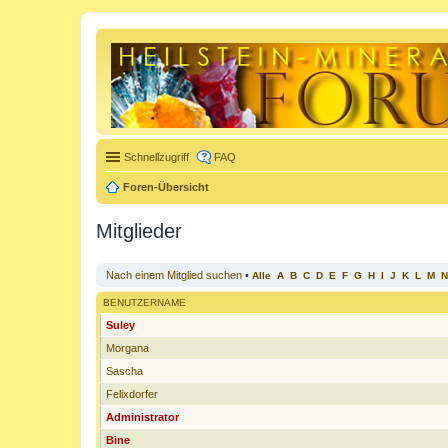
Schnellzugriff
FAQ
Foren-Übersicht
Mitglieder
Nach einem Mitglied suchen
•
Alle
A
B
C
D
E
F
G
H
I
J
K
L
M
N
BENUTZERNAME
Suley
Morgana
Sascha
Felixdorfer
Administrator
Bine