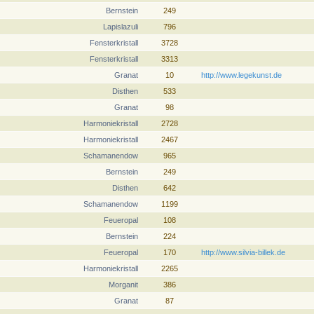
Bernstein
249
Lapislazuli
796
Fensterkristall
3728
Fensterkristall
3313
Granat
10
http://www.legekunst.de
Disthen
533
Granat
98
Harmoniekristall
2728
Harmoniekristall
2467
Schamanendow
965
Bernstein
249
Disthen
642
Schamanendow
1199
Feueropal
108
Bernstein
224
Feueropal
170
http://www.silvia-billek.de
Harmoniekristall
2265
Morganit
386
Granat
87