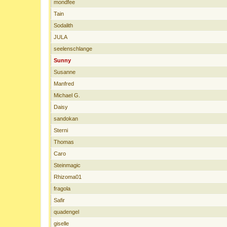
mondfee
Tain
Sodalith
JULA
seelenschlange
Sunny
Susanne
Manfred
Michael G.
Daisy
sandokan
Sterni
Thomas
Caro
Steinmagic
Rhizoma01
fragola
Safir
quadengel
giselle