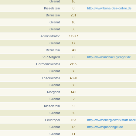
Granat
16
Kieselstein
8
http://www.bona-dea-online.de
Bernstein
231
Granat
10
Granat
55
Administrator
11977
Granat
17
Bernstein
342
VIP-Mitglied
0
http://www.michael-gienger.de
Harmoniekristall
2195
Granat
60
Laserkristall
4820
Granat
36
Morganit
442
Granat
53
Kieselstein
9
Granat
69
Feueropal
163
http://www.energiewerkstatt-alter
Granat
13
http://www.quadengel.de
Granat
11