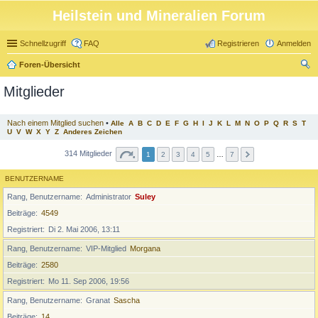
Heilstein und Mineralien Forum
Schnellzugriff
FAQ
Registrieren
Anmelden
Foren-Übersicht
uc
Mitglieder
he
Nach einem Mitglied suchen
•
Alle
A
B
C
D
E
F
G
H
I
J
K
L
M
N
O
P
Q
R
S
T
U
V
W
X
Y
Z
Anderes Zeichen
314 Mitglieder
1
2
3
4
5
…
7
BENUTZERNAME
Rang, Benutzername
Administrator
Suley
Beiträge
4549
Registriert
Di 2. Mai 2006, 13:11
Rang, Benutzername
VIP-Mitglied
Morgana
Beiträge
2580
Registriert
Mo 11. Sep 2006, 19:56
Rang, Benutzername
Granat
Sascha
Beiträge
14