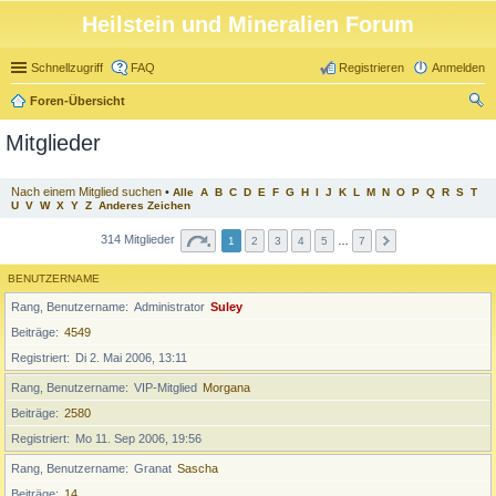
Heilstein und Mineralien Forum
Schnellzugriff
FAQ
Registrieren
Anmelden
Foren-Übersicht
uc
Mitglieder
he
Nach einem Mitglied suchen
•
Alle
A
B
C
D
E
F
G
H
I
J
K
L
M
N
O
P
Q
R
S
T
U
V
W
X
Y
Z
Anderes Zeichen
314 Mitglieder
1
2
3
4
5
…
7
BENUTZERNAME
Rang, Benutzername
Administrator
Suley
Beiträge
4549
Registriert
Di 2. Mai 2006, 13:11
Rang, Benutzername
VIP-Mitglied
Morgana
Beiträge
2580
Registriert
Mo 11. Sep 2006, 19:56
Rang, Benutzername
Granat
Sascha
Beiträge
14