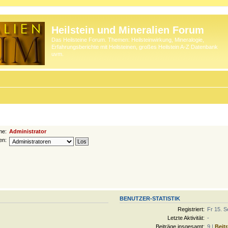
Heilstein und Mineralien Forum
Das Heilsteine Forum. Themen: Heilsteinwirkung, Mineralogie,
Erfahrungsberichte mit Heilsteinen, großes Heilstein A-Z Datenbank
uvm.
me:
Administrator
en:
BENUTZER-STATISTIK
Registriert:
Fr 15. S
Letzte Aktivität:
-
Beiträge insgesamt:
9 |
Beit