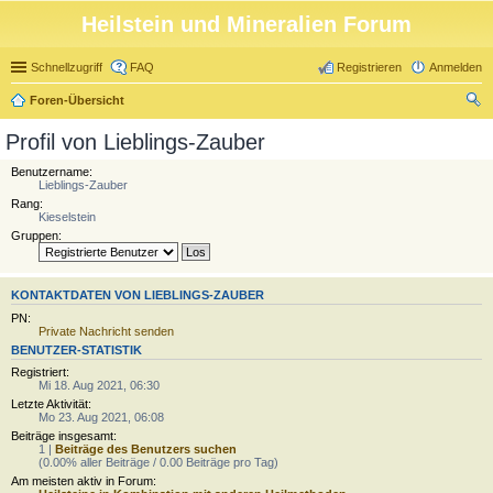
Heilstein und Mineralien Forum
Schnellzugriff
FAQ
Registrieren
Anmelden
Foren-Übersicht
uc
Profil von Lieblings-Zauber
he
Benutzername:
Lieblings-Zauber
Rang:
Kieselstein
Gruppen:
KONTAKTDATEN VON LIEBLINGS-ZAUBER
PN:
Private Nachricht senden
BENUTZER-STATISTIK
Registriert:
Mi 18. Aug 2021, 06:30
Letzte Aktivität:
Mo 23. Aug 2021, 06:08
Beiträge insgesamt:
1 |
Beiträge des Benutzers suchen
(0.00% aller Beiträge / 0.00 Beiträge pro Tag)
Am meisten aktiv in Forum: