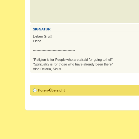
SIGNATUR
Lieben Gruß
Elena
----------------------------------
"Religion is for People who are afraid for going to hell"
"Spirituality is for those who have already been there"
Vine Deloria, Sioux
Foren-Übersicht