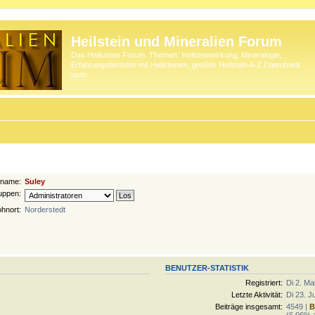
Heilstein und Mineralien Forum
Das Heilsteine Forum. Themen: Heilsteinwirkung, Mineralogie,
Erfahrungsberichte mit Heilsteinen, großes Heilstein A-Z Datenbank
uvm.
rname:
Suley
uppen:
hnort:
Norderstedt
BENUTZER-STATISTIK
Registriert:
Di 2. Ma
Letzte Aktivität:
Di 23. J
Beiträge insgesamt:
4549 |
B
(6.96% a