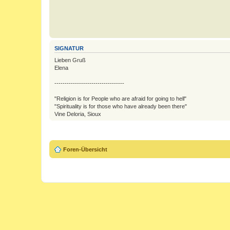
SIGNATUR
Lieben Gruß
Elena
----------------------------------
"Religion is for People who are afraid for going to hell"
"Spirituality is for those who have already been there"
Vine Deloria, Sioux
Foren-Übersicht