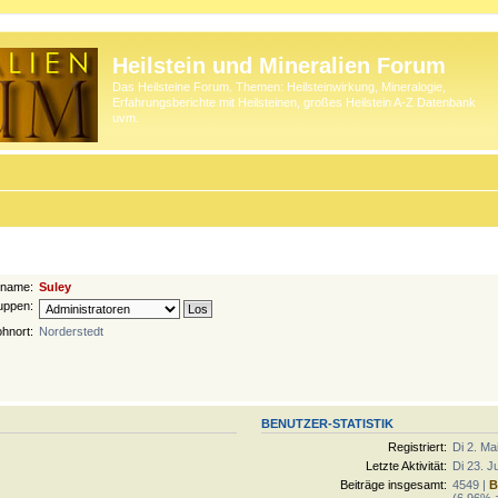
Heilstein und Mineralien Forum
Das Heilsteine Forum. Themen: Heilsteinwirkung, Mineralogie,
Erfahrungsberichte mit Heilsteinen, großes Heilstein A-Z Datenbank
uvm.
rname:
Suley
uppen:
hnort:
Norderstedt
BENUTZER-STATISTIK
Registriert:
Di 2. Ma
Letzte Aktivität:
Di 23. J
Beiträge insgesamt:
4549 |
B
(6.96% a