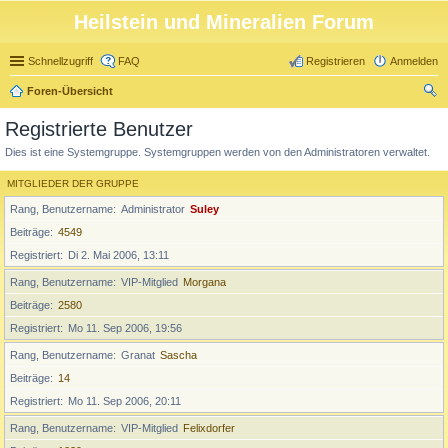
Heilstein und Mineralien Forum
Schnellzugriff
FAQ
Registrieren
Anmelden
Foren-Übersicht
uc
Registrierte Benutzer
he
Dies ist eine Systemgruppe. Systemgruppen werden von den Administratoren verwaltet.
MITGLIEDER DER GRUPPE
Rang, Benutzername
Administrator
Suley
Beiträge
4549
Registriert
Di 2. Mai 2006, 13:11
Rang, Benutzername
VIP-Mitglied
Morgana
Beiträge
2580
Registriert
Mo 11. Sep 2006, 19:56
Rang, Benutzername
Granat
Sascha
Beiträge
14
Registriert
Mo 11. Sep 2006, 20:11
Rang, Benutzername
VIP-Mitglied
Felixdorfer