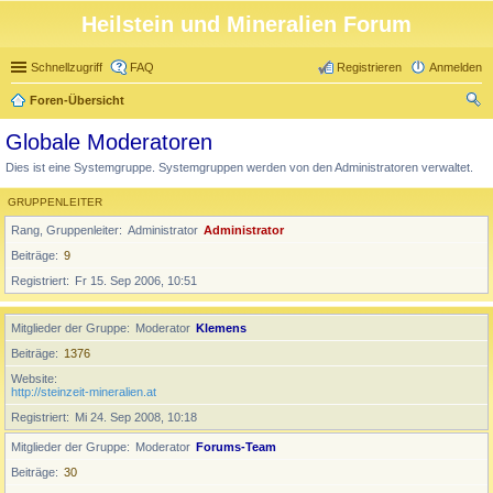
Heilstein und Mineralien Forum
Schnellzugriff
FAQ
Registrieren
Anmelden
Foren-Übersicht
uc
Globale Moderatoren
he
Dies ist eine Systemgruppe. Systemgruppen werden von den Administratoren verwaltet.
GRUPPENLEITER
Rang, Gruppenleiter
Administrator
Administrator
Beiträge
9
Registriert
Fr 15. Sep 2006, 10:51
Mitglieder der Gruppe
Moderator
Klemens
Beiträge
1376
Website
http://steinzeit-mineralien.at
Registriert
Mi 24. Sep 2008, 10:18
Mitglieder der Gruppe
Moderator
Forums-Team
Beiträge
30