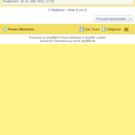
Registriert
So 11. Mär 2012, 17:02
3 Mitglieder • Seite
1
von
1
Forum wechseln
Foren-Übersicht
Das Team
Mitglieder
Powered by
phpBB
® Forum Software © phpBB Limited
Deutsche Übersetzung durch
phpBB.de