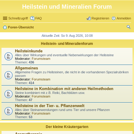
Heilstein und Mineralien Forum
Schnellzugriff
FAQ
Registrieren
Anmelden
Foren-Übersicht
uc
Aktuelle Zeit: So 9. Aug 2026, 10:08
he
Heilstein- und Mineralienforum
Heilsteinkunde
Alles über Wirkungen und eventuelle Nebenwirkungen der Heilsteine
Moderator:
Forumsteam
Themen:
436
Allgemeines
Allgemeine Fragen zu Heilsteinen, die nicht in die vorhandenen Spezialrubriken
passen
Moderator:
Forumsteam
Themen:
414
Heilsteine in Kombination mit anderen Heilmethoden
Steine kombiniert mit z.B. Reiki, Bachblüten usw.
Moderator:
Forumsteam
Themen:
47
Heilsteine in der Tier- u. Pflanzenwelt
Alles über Steinanwendungen rund ums Tier und unsere Pflanzen
Moderator:
Forumsteam
Themen:
53
Der kleine Kräutergarten