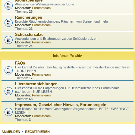
Aromatherapie
Alles über die Wirkungsweisen der Düfte
Moderator:
Forumsteam
Themen:
26
Räucherungen
Erprobte Räuchermischungen, Räuchern von Steinen und mehr
Moderator:
Forumsteam
Themen:
21
Schüsslersalze
Anwendungen und Erfahrungen zu den Schüsslersalzen
Moderator:
Forumsteam
Themen:
24
Infoforum/Archiv
FAQs
Hier kannst Du alles über häufig gestellte Fragen zur Heilsteinkunde nachlesen
- NUR LESEN
Moderator:
Forumsteam
Themen:
17
Literaturempfehlungen
Hier kannst Du die Empfehlungen zur Heilsteinliteratur des Forumteams
nachlesen - NUR LESEN
Moderator:
Forumsteam
Themen:
63
Impressum, Gesetzlicher Hinweis, Forumsregeln
Hier findest Du alles vom Gesetzgeber Vorgeschriebene. BITTE UNBEDINGT
LESEN!!!!
Moderator:
Forumsteam
Themen:
3
ANMELDEN
•
REGISTRIEREN