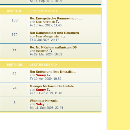
N
Mi 14. Sep 2016, 18:09
a
e
t
e
g
i
e
u
t
r
e
BEITRÄGE
LETZTER BEITRAG
r
B
s
a
e
t
Re: Energetische Raumreinigun…
138
g
i
e
von
Dux Bellorum
t
r
N
Fr 18. Aug 2017, 11:46
r
B
e
a
e
u
Re: Rauchmelder und Räuchern
172
g
i
e
von
NoahMorgenstern
t
s
N
Fr 3. Jul 2026, 20:17
r
t
e
a
e
u
Re: Nr. 6 Kalium sulfuricum D6
92
g
r
e
von
liselotte8
B
s
N
Fr 29. Mär 2024, 16:02
e
t
e
i
e
u
t
r
e
BEITRÄGE
LETZTER BEITRAG
r
B
s
a
e
t
Re: Steine und ihre Kristalls…
62
g
i
e
von
Sunny
t
N
r
Fr 10. Apr 2009, 19:52
r
e
B
a
u
e
Gienger Michael - Die Heilste…
74
g
e
i
von
Sunny
s
t
N
Fr 13. Dez 2013, 11:48
t
r
e
e
a
u
Wichtiger Hinweis
3
r
g
e
von
Suley
B
s
N
Mo 11. Sep 2006, 22:44
e
t
e
i
e
u
t
r
e
r
B
s
a
e
t
g
i
e