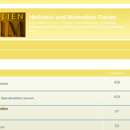
Heilstein und Mineralien Forum
Das Heilsteine Forum. Themen: Heilsteinwirkung, Mineralogie,
Erfahrungsberichte mit Heilsteinen, großes Heilstein A-Z Datenbank
uvm.
THEMEN
436
steine
414
n Spezialrubriken passen
hoden
47
53
zen