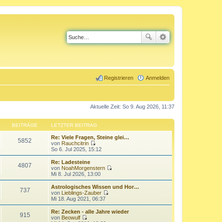
Registrieren
Anmelden
Aktuelle Zeit: So 9. Aug 2026, 11:37
BEITRÄGE
LETZTER BEITRAG
Re: Viele Fragen, Steine glei…
5852
von
Rauchcitrin
N
So 6. Jul 2025, 15:12
e
u
Re: Ladesteine
4807
e
von
NoahMorgenstern
s
N
Mi 8. Jul 2026, 13:00
t
e
e
u
Astrologisches Wissen und Hor…
737
r
e
von
Lieblings-Zauber
B
s
N
Mi 18. Aug 2021, 06:37
e
t
e
i
e
u
Re: Zecken - alle Jahre wieder
t
915
r
e
von
Beowulf
r
B
s