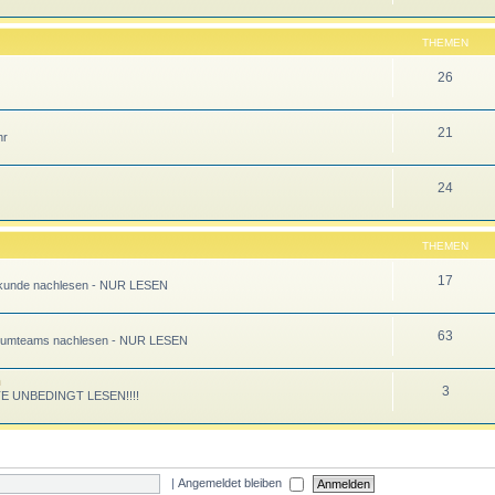
THEMEN
26
21
hr
24
THEMEN
17
teinkunde nachlesen - NUR LESEN
63
 Forumteams nachlesen - NUR LESEN
n
3
ITTE UNBEDINGT LESEN!!!!
|
Angemeldet bleiben