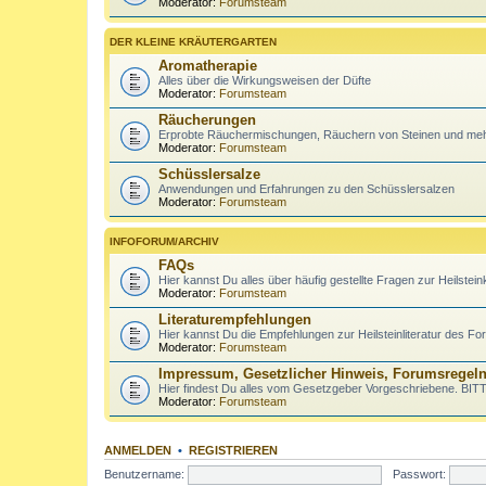
Moderator:
Forumsteam
DER KLEINE KRÄUTERGARTEN
Aromatherapie
Alles über die Wirkungsweisen der Düfte
Moderator:
Forumsteam
Räucherungen
Erprobte Räuchermischungen, Räuchern von Steinen und me
Moderator:
Forumsteam
Schüsslersalze
Anwendungen und Erfahrungen zu den Schüsslersalzen
Moderator:
Forumsteam
INFOFORUM/ARCHIV
FAQs
Hier kannst Du alles über häufig gestellte Fragen zur Heils
Moderator:
Forumsteam
Literaturempfehlungen
Hier kannst Du die Empfehlungen zur Heilsteinliteratur des
Moderator:
Forumsteam
Impressum, Gesetzlicher Hinweis, Forumsregel
Hier findest Du alles vom Gesetzgeber Vorgeschriebene. B
Moderator:
Forumsteam
ANMELDEN
•
REGISTRIEREN
Benutzername:
Passwort: