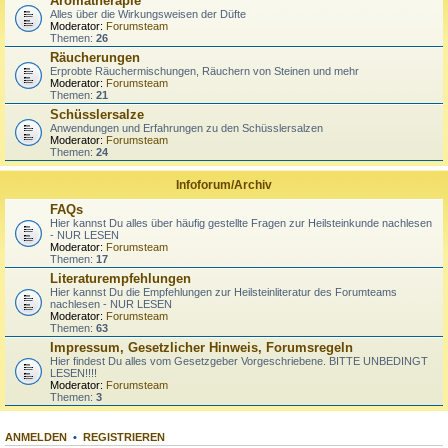
Aromatherapie
Alles über die Wirkungsweisen der Düfte
Moderator:
Forumsteam
Themen:
26
Räucherungen
Erprobte Räuchermischungen, Räuchern von Steinen und mehr
Moderator:
Forumsteam
Themen:
21
Schüsslersalze
Anwendungen und Erfahrungen zu den Schüsslersalzen
Moderator:
Forumsteam
Themen:
24
Infoforum/Archiv
FAQs
Hier kannst Du alles über häufig gestellte Fragen zur Heilsteinkunde nachlesen
- NUR LESEN
Moderator:
Forumsteam
Themen:
17
Literaturempfehlungen
Hier kannst Du die Empfehlungen zur Heilsteinliteratur des Forumteams
nachlesen - NUR LESEN
Moderator:
Forumsteam
Themen:
63
Impressum, Gesetzlicher Hinweis, Forumsregeln
Hier findest Du alles vom Gesetzgeber Vorgeschriebene. BITTE UNBEDINGT
LESEN!!!!
Moderator:
Forumsteam
Themen:
3
ANMELDEN
•
REGISTRIEREN