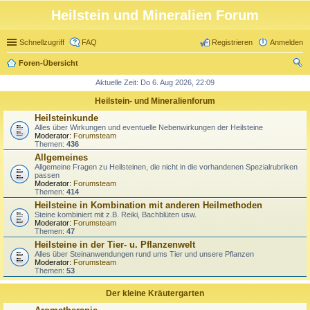
Heilstein und Mineralien Forum
Schnellzugriff
FAQ
Registrieren
Anmelden
Foren-Übersicht
uc
Aktuelle Zeit: Do 6. Aug 2026, 22:09
he
Heilstein- und Mineralienforum
Heilsteinkunde
Alles über Wirkungen und eventuelle Nebenwirkungen der Heilsteine
Moderator:
Forumsteam
Themen:
436
Allgemeines
Allgemeine Fragen zu Heilsteinen, die nicht in die vorhandenen Spezialrubriken
passen
Moderator:
Forumsteam
Themen:
414
Heilsteine in Kombination mit anderen Heilmethoden
Steine kombiniert mit z.B. Reiki, Bachblüten usw.
Moderator:
Forumsteam
Themen:
47
Heilsteine in der Tier- u. Pflanzenwelt
Alles über Steinanwendungen rund ums Tier und unsere Pflanzen
Moderator:
Forumsteam
Themen:
53
Der kleine Kräutergarten