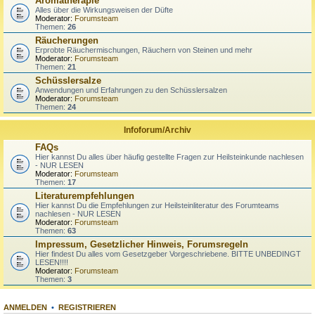
Aromatherapie
Alles über die Wirkungsweisen der Düfte
Moderator:
Forumsteam
Themen:
26
Räucherungen
Erprobte Räuchermischungen, Räuchern von Steinen und mehr
Moderator:
Forumsteam
Themen:
21
Schüsslersalze
Anwendungen und Erfahrungen zu den Schüsslersalzen
Moderator:
Forumsteam
Themen:
24
Infoforum/Archiv
FAQs
Hier kannst Du alles über häufig gestellte Fragen zur Heilsteinkunde nachlesen
- NUR LESEN
Moderator:
Forumsteam
Themen:
17
Literaturempfehlungen
Hier kannst Du die Empfehlungen zur Heilsteinliteratur des Forumteams
nachlesen - NUR LESEN
Moderator:
Forumsteam
Themen:
63
Impressum, Gesetzlicher Hinweis, Forumsregeln
Hier findest Du alles vom Gesetzgeber Vorgeschriebene. BITTE UNBEDINGT
LESEN!!!!
Moderator:
Forumsteam
Themen:
3
ANMELDEN
•
REGISTRIEREN