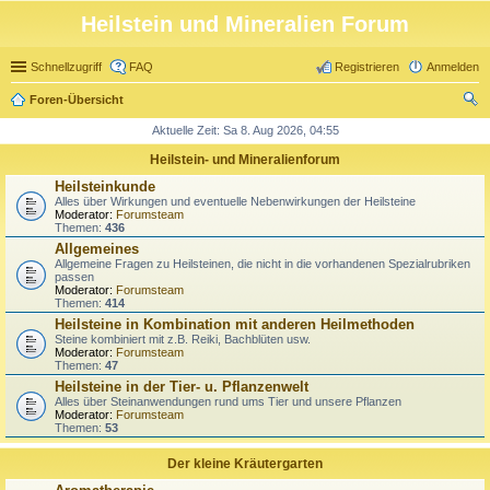
Heilstein und Mineralien Forum
Schnellzugriff
FAQ
Registrieren
Anmelden
Foren-Übersicht
uc
Aktuelle Zeit: Sa 8. Aug 2026, 04:55
he
Heilstein- und Mineralienforum
Heilsteinkunde
Alles über Wirkungen und eventuelle Nebenwirkungen der Heilsteine
Moderator:
Forumsteam
Themen:
436
Allgemeines
Allgemeine Fragen zu Heilsteinen, die nicht in die vorhandenen Spezialrubriken
passen
Moderator:
Forumsteam
Themen:
414
Heilsteine in Kombination mit anderen Heilmethoden
Steine kombiniert mit z.B. Reiki, Bachblüten usw.
Moderator:
Forumsteam
Themen:
47
Heilsteine in der Tier- u. Pflanzenwelt
Alles über Steinanwendungen rund ums Tier und unsere Pflanzen
Moderator:
Forumsteam
Themen:
53
Der kleine Kräutergarten